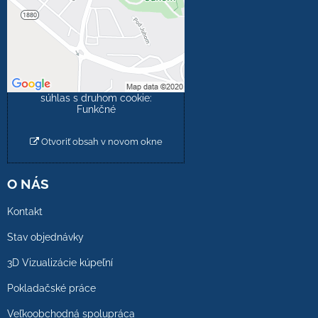
Prajete si načítať externý
obsah?
Povoliť tentokrát
Povoliť a zapamätať -
súhlas s druhom cookie:
Funkčné
Otvoriť obsah v novom okne
O NÁS
Kontakt
Stav objednávky
3D Vizualizácie kúpeľní
Pokladačské práce
Veľkoobchodná spolupráca