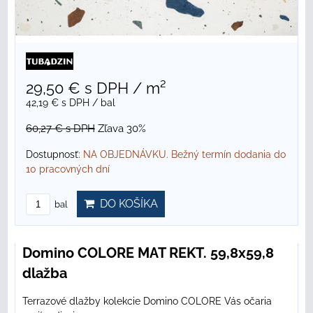
29,50 €
s DPH
/ m²
42,19 €
s DPH
/ bal
60,27 €
s DPH
Zľava 30%
Dostupnosť:
NA OBJEDNÁVKU. Bežný termín dodania do
10 pracovných dní
DO KOŠÍKA
bal
Domino COLORE MAT REKT. 59,8x59,8
dlažba
Terrazové dlažby kolekcie Domino COLORE Vás očaria