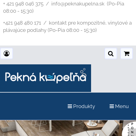
+ 421 948 046 375 / info@peknakupelna.sk
(Po-Pia
08:00 - 15:30)
+421 948 480 171 / kontakt pre kompozitné, vinylové a
plávajúce podlahy (Po-Pia 08:00 - 15:30)
Produkty
Menu