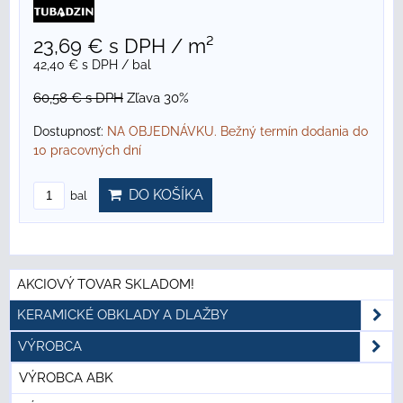
23,69 €
s DPH
/ m²
42,40 €
s DPH
/ bal
60,58 €
s DPH
Zľava 30%
Dostupnosť:
NA OBJEDNÁVKU. Bežný termín dodania do
10 pracovných dní
DO KOŠÍKA
bal
AKCIOVÝ TOVAR SKLADOM!
KERAMICKÉ OBKLADY A DLAŽBY
VÝROBCA
VÝROBCA ABK