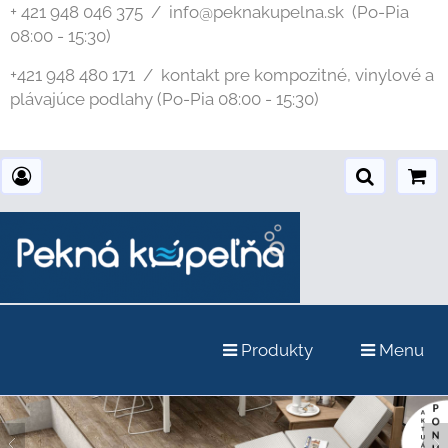
+ 421 948 046 375 / info@peknakupelna.sk
(Po-Pia
08:00 - 15:30)
+421 948 480 171 / kontakt pre kompozitné, vinylové a
plávajúce podlahy (Po-Pia 08:00 - 15:30)
Produkty
Menu