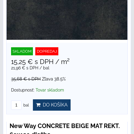
SKLADOM
DOPREDAJ
15,25 €
s DPH
/ m²
21,96 €
s DPH
/ bal
35,68 €
s DPH
Zľava 38.5%
Dostupnosť:
Tovar skladom
DO KOŠÍKA
bal
New Way CONCRETE BEIGE MAT REKT.