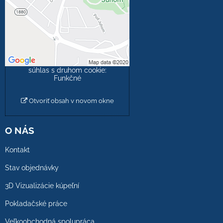
Prajete si načítať externý
obsah?
Povoliť tentokrát
Povoliť a zapamätať -
súhlas s druhom cookie:
Funkčné
Otvoriť obsah v novom okne
O NÁS
Kontakt
Stav objednávky
3D Vizualizácie kúpeľní
Pokladačské práce
Veľkoobchodná spolupráca