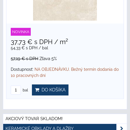
NOVINKA
37,73 €
s DPH
/ m²
54,33 €
s DPH
/ bal
57,19 €
s DPH
Zľava 5%
Dostupnosť:
NA OBJEDNÁVKU. Bežný termín dodania do
10 pracovných dní
DO KOŠÍKA
bal
AKCIOVÝ TOVAR SKLADOM!
KERAMICKÉ OBKLADY A DLAŽBY