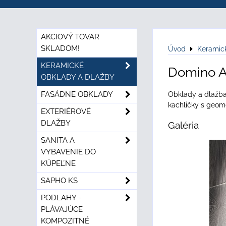
AKCIOVÝ TOVAR
SKLADOM!
Úvod
Keramic
KERAMICKÉ
Domino A
OBKLADY A DLAŽBY
FASÁDNE OBKLADY
Obklady a dlažba 
kachličky s geome
EXTERIÉROVÉ
DLAŽBY
Galéria
SANITA A
VYBAVENIE DO
KÚPEĽNE
SAPHO KS
PODLAHY -
PLÁVAJÚCE
KOMPOZITNÉ