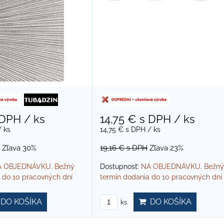
 DPH
/ ks
14,75 €
s DPH
/ ks
/ ks
14,75 €
s DPH
/ ks
Zľava 30%
19,16 €
s DPH
Zľava 23%
 OBJEDNÁVKU. Bežný
Dostupnosť:
NA OBJEDNÁVKU. Bežný
 do 10 pracovných dní
termín dodania do 10 pracovných dní
DO KOŠÍKA
DO KOŠÍKA
ks