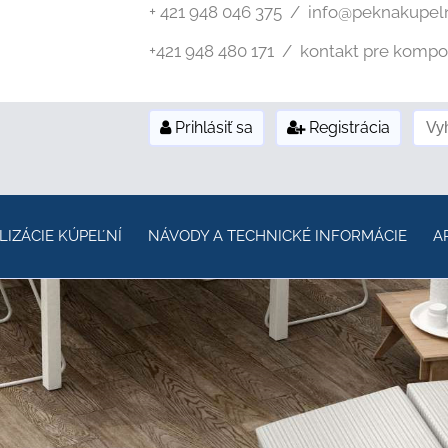
+ 421 948 046 375 / info@peknakupel
+421 948 480 171 / kontakt pre kompozi
Prihlásiť sa
Registrácia
LIZÁCIE KÚPEĽNÍ
NÁVODY A TECHNICKÉ INFORMÁCIE
A