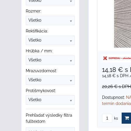
Všetko
Rozmer:
Všetko
Rektifikácia:
Všetko
Hrúbka / mm:
Všetko
14,18 €
s
Mrazuvzdornosť:
14,18 €
s DPH
Všetko
20,26 €
s DPH
Protišmykovosť:
Dostupnosť:
NA
Všetko
termín dodania
Prehľadať výsledky filtra
ks
fulltextom