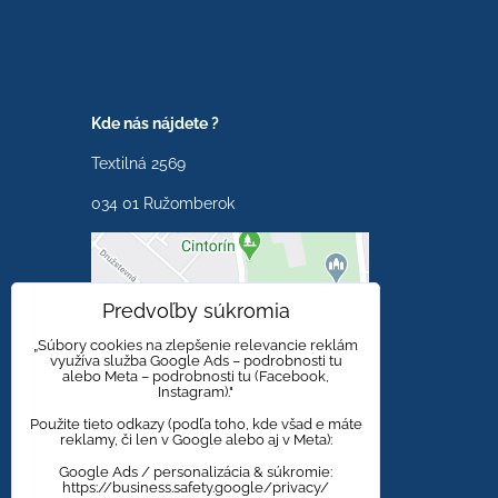
Kde nás nájdete ?
Textilná 2569
034 01 Ružomberok
Externý obsah je
Predvoľby súkromia
blokovaný Voľbami
súkromia
„Súbory cookies na zlepšenie relevancie reklám
využíva služba Google Ads – podrobnosti tu
alebo Meta – podrobnosti tu (Facebook,
Prajete si načítať externý
Instagram)."
obsah?
Použite tieto odkazy (podľa toho, kde všad e máte
reklamy, či len v Google alebo aj v Meta):
Povoliť tentokrát
Google Ads / personalizácia & súkromie:
https://business.safety.google/privacy/