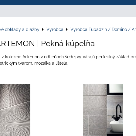
ké obklady a dlažby
Výrobca
Výrobca Tubadzin / Domino / Ar
RTEMON | Pekná kúpeľňa
z kolekcie Artemon v odtieňoch šedej vytvárajú perfektný základ pre 
trickým tvarom, mozaika a lištela.