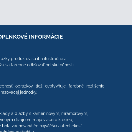
OPLNKOVÉ INFORMÁCIE
ázky produktov sú iba ilustračné a
u sa farebne odlišovať od skutočnosti.
ebnosť obrázkov tiež ovplyvňuje farebné rozlíšenie
razovacej jednotky.
klady a dlažby s kameninovým, mramorovým,
veným dizajnom majú viacero kresieb,
 bola zachovaná čo najväčšia autentickosť