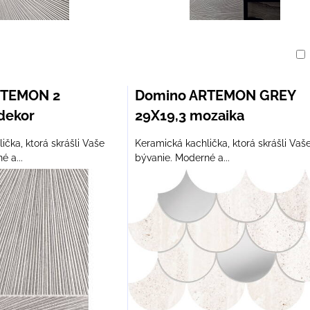
am
buľka
RTEMON 2
Domino ARTEMON GREY
dekor
29X19,3 mozaika
ička, ktorá skrášli Vaše
Keramická kachlička, ktorá skrášli Vaš
é a...
bývanie. Moderné a...