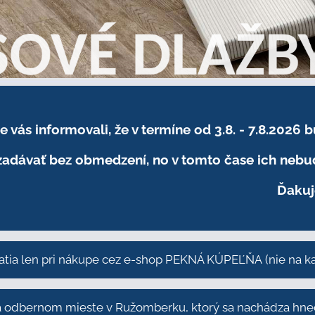
sme vás informovali, že v termíne od 3.8. - 7.8
adávať bez obmedzení, no v tomto čase ich nebud
Ďakuj
atia len pri nákupe cez e-shop PEKNÁ KÚPEĽŇA
(nie na 
odbernom mieste v Ružomberku, ktorý sa nachádza hneď 