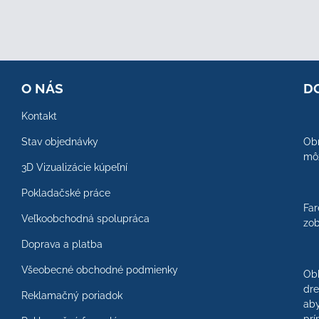
O NÁS
D
Kontakt
Stav objednávky
Obr
môž
3D Vizualizácie kúpeľní
Pokladačské práce
Far
Veľkoobchodná spolupráca
zob
Doprava a platba
Všeobecné obchodné podmienky
Ob
dre
Reklamačný poriadok
aby