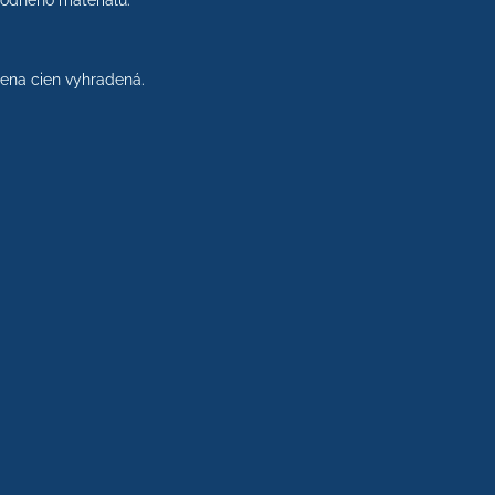
rodného materiálu.
na cien vyhradená.