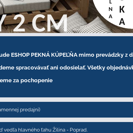
.2026 bude ESHOP PEKNÁ KÚPEĽŇA mimo prevádzky
z 
eme spracovávať ani odosielať. Všetky objednáv
eme za pochopenie
kamennej predajni)
vedľa hlavného ťahu Žilina - Poprad.