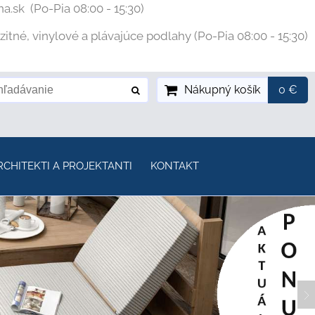
na.sk
(Po-Pia 08:00 - 15:30)
tné, vinylové a plávajúce podlahy (Po-Pia 08:00 - 15:30)
Nákupný košík
0 €
RCHITEKTI A PROJEKTANTI
KONTAKT