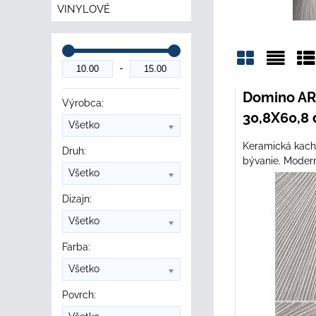
VINYLOVÉ
Mriežka
Zozn
Ta
Domino A
Výrobca:
30,8X60,8 
Všetko
Keramická kachl
Druh:
bývanie. Modern
Všetko
Dizajn:
Všetko
Farba:
Všetko
Povrch: