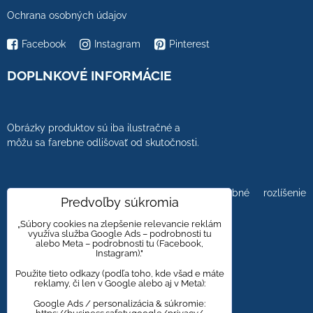
Ochrana osobných údajov
Facebook
Instagram
Pinterest
DOPLNKOVÉ INFORMÁCIE
Obrázky produktov sú iba ilustračné a
môžu sa farebne odlišovať od skutočnosti.
Farebnosť obrázkov tiež ovplyvňuje farebné rozlíšenie
Predvoľby súkromia
zobrazovacej jednotky.
„Súbory cookies na zlepšenie relevancie reklám
využíva služba Google Ads – podrobnosti tu
alebo Meta – podrobnosti tu (Facebook,
Instagram)."
Obklady a dlažby s kameninovým, mramorovým,
dreveným dizajnom majú viacero kresieb,
Použite tieto odkazy (podľa toho, kde všad e máte
reklamy, či len v Google alebo aj v Meta):
aby bola zachovaná čo najväčšia autentickosť
prírodného materiálu.
Google Ads / personalizácia & súkromie: