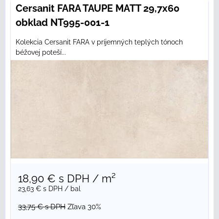
Cersanit FARA TAUPE MATT 29,7x60
obklad NT995-001-1
Kolekcia Cersanit FARA v príjemných teplých tónoch
béžovej poteší...
18,90 €
s DPH
/ m²
23,63 €
s DPH
/ bal
33,75 €
s DPH
Zľava 30%