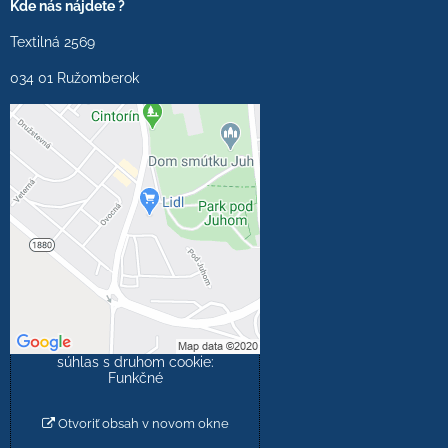
Kde nás nájdete ?
Textilná 2569
034 01 Ružomberok
Externý obsah je
blokovaný Voľbami
súkromia
Prajete si načítať externý
obsah?
Povoliť tentokrát
Povoliť a zapamätať -
súhlas s druhom cookie:
Funkčné
Otvoriť obsah v novom okne