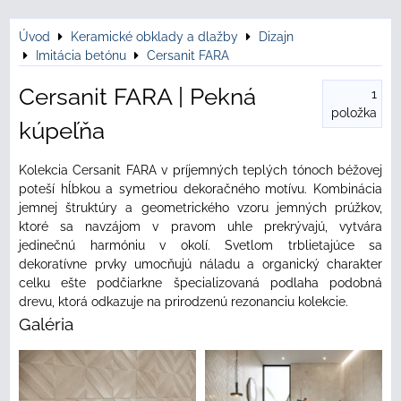
Úvod
Keramické obklady a dlažby
Dizajn
Imitácia betónu
Cersanit FARA
Cersanit FARA | Pekná
1
položka
kúpeľňa
Kolekcia Cersanit FARA v príjemných teplých tónoch béžovej
poteší hĺbkou a symetriou dekoračného motívu. Kombinácia
jemnej štruktúry a geometrického vzoru jemných prúžkov,
ktoré sa navzájom v pravom uhle prekrývajú, vytvára
jedinečnú harmóniu v okolí. Svetlom trblietajúce sa
dekoratívne prvky umocňujú náladu a organický charakter
celku ešte podčiarkne špecializovaná podlaha podobná
drevu, ktorá odkazuje na prirodzenú rezonanciu kolekcie.
Galéria