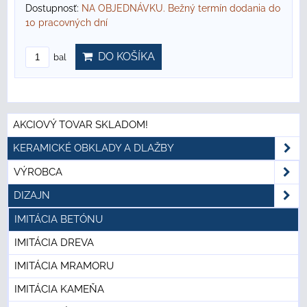
Dostupnosť:
NA OBJEDNÁVKU. Bežný termín dodania do
10 pracovných dní
DO KOŠÍKA
bal
AKCIOVÝ TOVAR SKLADOM!
KERAMICKÉ OBKLADY A DLAŽBY
VÝROBCA
DIZAJN
IMITÁCIA BETÓNU
IMITÁCIA DREVA
IMITÁCIA MRAMORU
IMITÁCIA KAMEŇA