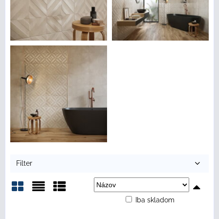
Filter
Iba skladom
Mriežka
Zoznam
Tabuľka