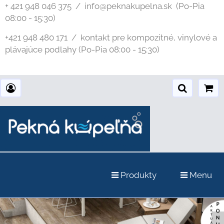
+ 421 948 046 375 / info@peknakupelna.sk
(Po-Pia
08:00 - 15:30)
+421 948 480 171 / kontakt pre kompozitné, vinylové a
plávajúce podlahy (Po-Pia 08:00 - 15:30)
Produkty
Menu