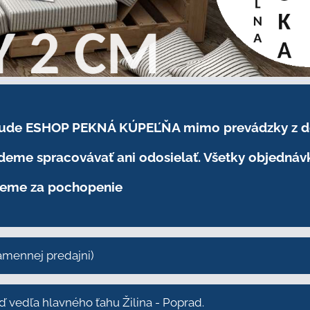
.2026 bude ESHOP PEKNÁ KÚPEĽŇA mimo prevádzky
z 
eme spracovávať ani odosielať. Všetky objednáv
eme za pochopenie
kamennej predajni)
vedľa hlavného ťahu Žilina - Poprad.