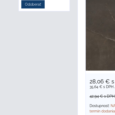
Odoberať
28,06 €
s
35,64 €
s DPH
42,94 €
s DPH
Dostupnosť:
NA
termín dodania