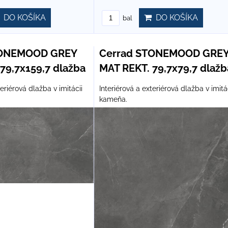
DO KOŠÍKA
DO KOŠÍKA
bal
TONEMOOD GREY
Cerrad STONEMOOD GRE
79,7x159,7 dlažba
MAT REKT. 79,7x79,7 dlažb
teriérová dlažba v imitácii
Interiérová a exteriérová dlažba v imitá
kameňa.