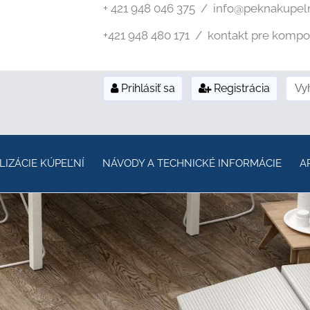
+ 421 948 046 375 / info@peknakupel
+421 948 480 171 / kontakt pre kompozi
Prihlásiť sa
Registrácia
LIZÁCIE KÚPEĽNÍ
NÁVODY A TECHNICKÉ INFORMÁCIE
A