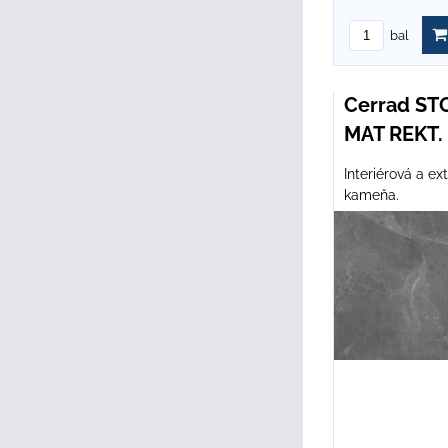
bal
Cerrad S
MAT REKT. 
Interiérová a ex
kameňa.