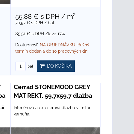
55,88 €
s DPH
/ m²
70,97 €
s DPH
/ bal
85,51 €
s DPH
Zľava 17%
Dostupnosť:
NA OBJEDNÁVKU. Bežný
termín dodania do 10 pracovných dní
DO KOŠÍKA
bal
Y
Cerrad STONEMOOD GREY
ba
MAT REKT. 59,7x59,7 dlažba
cii
Interiérová a exteriérová dlažba v imitácii
kameňa.