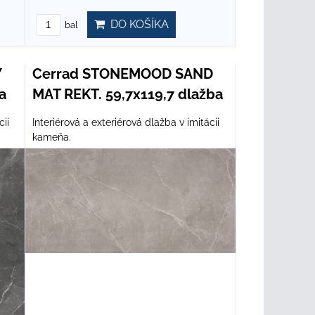
DO KOŠÍKA
bal
Y
Cerrad STONEMOOD SAND
a
MAT REKT. 59,7x119,7 dlažba
cii
Interiérová a exteriérová dlažba v imitácii
kameňa.