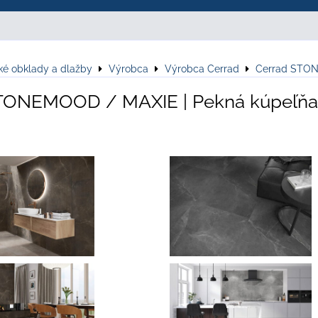
ké obklady a dlažby
Výrobca
Výrobca Cerrad
Cerrad STO
TONEMOOD / MAXIE | Pekná kúpeľňa