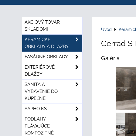
AKCIOVÝ TOVAR
SKLADOM!
Úvod
Keramic
KERAMICKÉ
Cerrad S
OBKLADY A DLAŽBY
FASÁDNE OBKLADY
Galéria
EXTERIÉROVÉ
DLAŽBY
SANITA A
VYBAVENIE DO
KÚPEĽNE
SAPHO KS
PODLAHY -
PLÁVAJÚCE
KOMPOZITNÉ