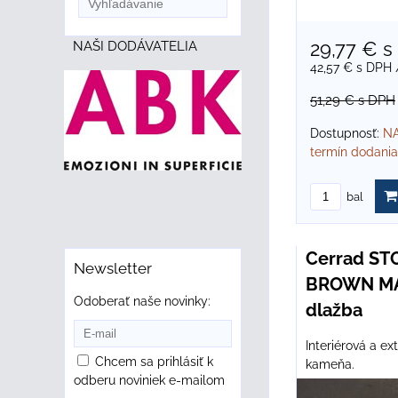
29,77 €
s
NAŠI DODÁVATELIA
42,57 €
s DPH
51,29 €
s DPH
Dostupnosť:
NA
termín dodania
bal
Cerrad S
Newsletter
BROWN MAT
Odoberať naše novinky:
dlažba
Interiérová a ex
Chcem sa prihlásiť k
kameňa.
odberu noviniek e-mailom