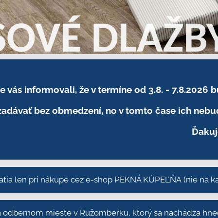
sme vás informovali, že v termíne od 3.8. - 7.8
adávať bez obmedzení, no v tomto čase ich nebud
Ďakuj
atia len pri nákupe cez e-shop PEKNÁ KÚPEĽŇA
(nie na 
odbernom mieste v Ružomberku, ktorý sa nachádza hneď 