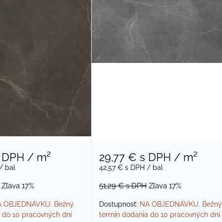
 DPH
/ m²
29,77 €
s DPH
/ m²
/ bal
42,57 €
s DPH
/ bal
Zľava 17%
51,29 €
s DPH
Zľava 17%
 OBJEDNÁVKU. Bežný
Dostupnosť:
NA OBJEDNÁVKU. Bežný
 do 10 pracovných dní
termín dodania do 10 pracovných dní