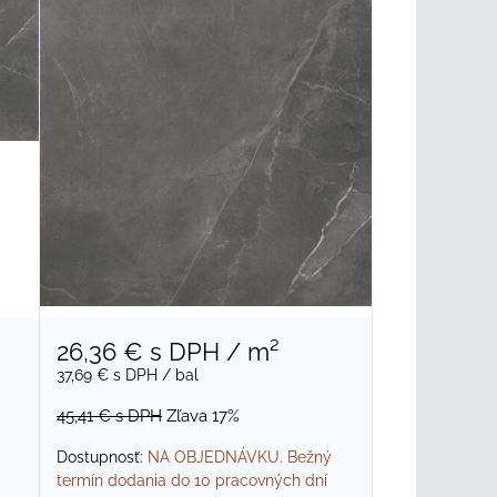
26,36 €
s DPH
/ m²
37,69 €
s DPH
/ bal
45,41 €
s DPH
Zľava 17%
Dostupnosť:
NA OBJEDNÁVKU. Bežný
termín dodania do 10 pracovných dní