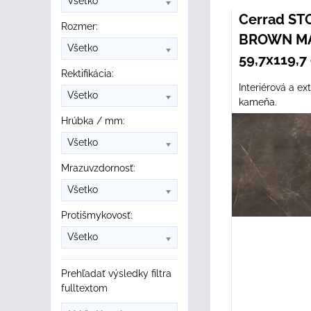
Všetko
Mriežka
Zozn
Ta
Cerrad S
Rozmer:
BROWN MA
Všetko
59,7x119,7
Rektifikácia:
Interiérová a ex
Všetko
kameňa.
Hrúbka / mm:
Všetko
Mrazuvzdornosť:
Všetko
Protišmykovosť:
Všetko
Prehľadať výsledky filtra
fulltextom