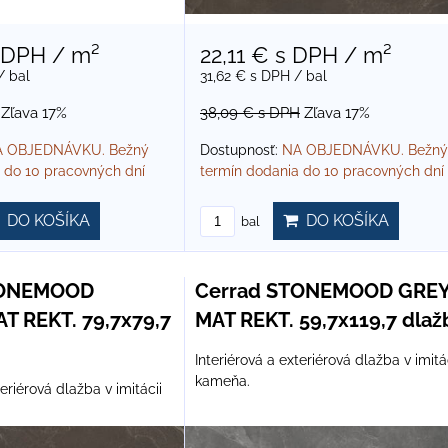
 DPH
/ m²
22,11 €
s DPH
/ m²
/ bal
31,62 €
s DPH
/ bal
Zľava 17%
38,09 €
s DPH
Zľava 17%
 OBJEDNÁVKU. Bežný
Dostupnosť:
NA OBJEDNÁVKU. Bežný
 do 10 pracovných dní
termín dodania do 10 pracovných dní
DO KOŠÍKA
DO KOŠÍKA
bal
TONEMOOD
Cerrad STONEMOOD GRE
 REKT. 79,7x79,7
MAT REKT. 59,7x119,7 dlaž
Interiérová a exteriérová dlažba v imitá
kameňa.
teriérová dlažba v imitácii