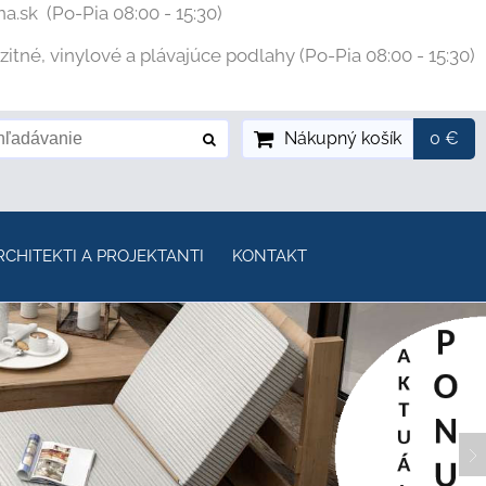
na.sk
(Po-Pia 08:00 - 15:30)
tné, vinylové a plávajúce podlahy (Po-Pia 08:00 - 15:30)
Nákupný košík
0 €
RCHITEKTI A PROJEKTANTI
KONTAKT