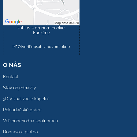
Povoliť tentokrát
Povoliť a zapamätať -
súhlas s druhom cookie:
Funkčné
Otvoriť obsah v novom okne
O NÁS
Kontakt
Stav objednávky
3D Vizualizácie kúpeľní
Pokladačské práce
Veľkoobchodná spolupráca
Doprava a platba