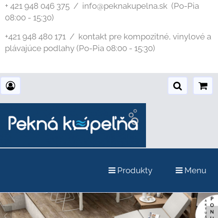
+ 421 948 046 375 / info@peknakupelna.sk
(Po-Pia
08:00 - 15:30)
+421 948 480 171 / kontakt pre kompozitné, vinylové a
plávajúce podlahy (Po-Pia 08:00 - 15:30)
Produkty
Menu