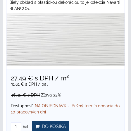
Biely obklad s plastickou dekoráciou to je kolekcia Navarti
BLANCOS.
27,49 €
s DPH
/ m²
31,61 €
s DPH
/ bal
46,49 €
s DPH
Zľava 32%
Dostupnosť:
NA OBJEDNÁVKU. Bežný termín dodania do
10 pracovných dní
DO KOŠÍKA
bal