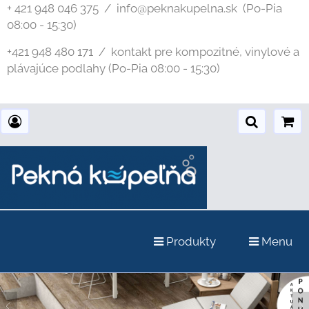
+ 421 948 046 375 / info@peknakupelna.sk
(Po-Pia
08:00 - 15:30)
+421 948 480 171 / kontakt pre kompozitné, vinylové a
plávajúce podlahy (Po-Pia 08:00 - 15:30)
Produkty
Menu