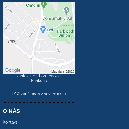
Externý obsah je
blokovaný Voľbami
súkromia
Prajete si načítať externý
obsah?
Povoliť tentokrát
Povoliť a zapamätať -
súhlas s druhom cookie:
Funkčné
Otvoriť obsah v novom okne
O NÁS
Kontakt