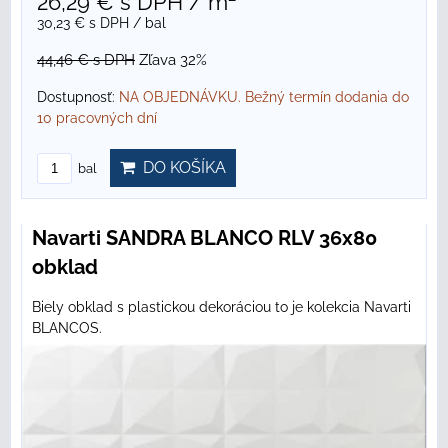
26,29 €
s DPH
/ m²
30,23 €
s DPH
/ bal
44,46 €
s DPH
Zľava 32%
Dostupnosť:
NA OBJEDNÁVKU. Bežný termín dodania do
10 pracovných dní
DO KOŠÍKA
bal
Navarti SANDRA BLANCO RLV 36x80
obklad
Biely obklad s plastickou dekoráciou to je kolekcia Navarti
BLANCOS.