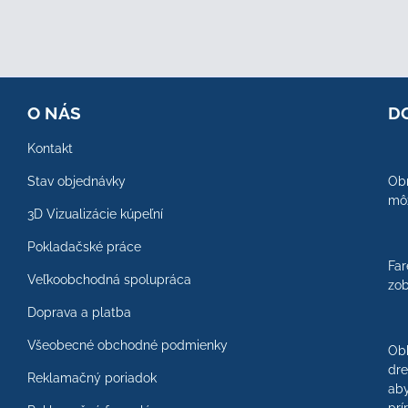
O NÁS
D
Kontakt
Stav objednávky
Obr
môž
3D Vizualizácie kúpeľní
Pokladačské práce
Far
Veľkoobchodná spolupráca
zob
Doprava a platba
Všeobecné obchodné podmienky
Ob
dre
Reklamačný poriadok
aby