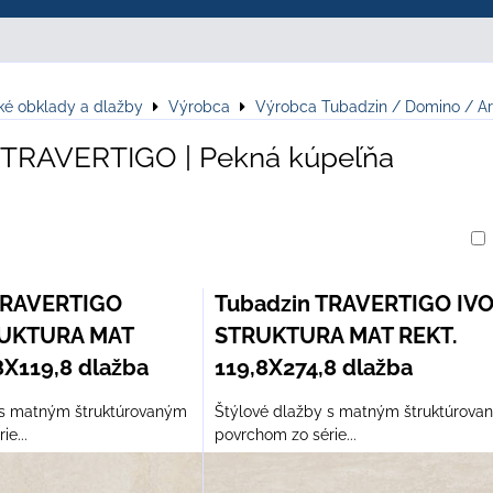
ké obklady a dlažby
Výrobca
Výrobca Tubadzin / Domino / Ar
 TRAVERTIGO | Pekná kúpeľňa
am
buľka
TRAVERTIGO
Tubadzin TRAVERTIGO IV
RUKTURA MAT
STRUKTURA MAT REKT.
8X119,8 dlažba
119,8X274,8 dlažba
 s matným štruktúrovaným
Štýlové dlažby s matným štruktúrova
e...
povrchom zo série...