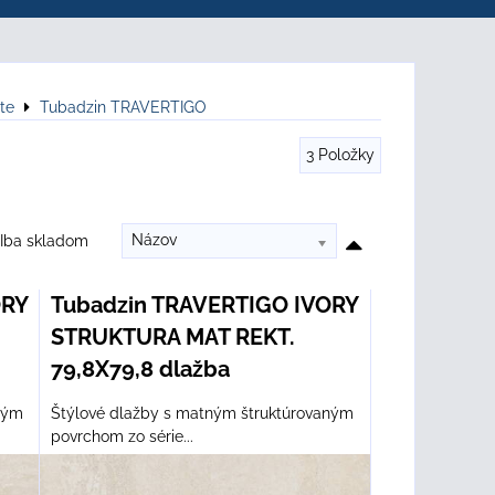
te
Tubadzin TRAVERTIGO
3
Položky
Názov
Iba skladom
ORY
Tubadzin TRAVERTIGO IVORY
STRUKTURA MAT REKT.
79,8X79,8 dlažba
ným
Štýlové dlažby s matným štruktúrovaným
povrchom zo série...