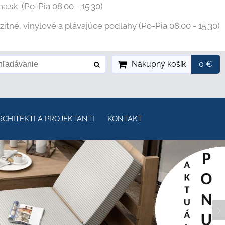
na.sk
(Po-Pia 08:00 - 15:30)
tné, vinylové a plávajúce podlahy (Po-Pia 08:00 - 15:30)
Nákupný košík
0 €
RCHITEKTI A PROJEKTANTI
KONTAKT