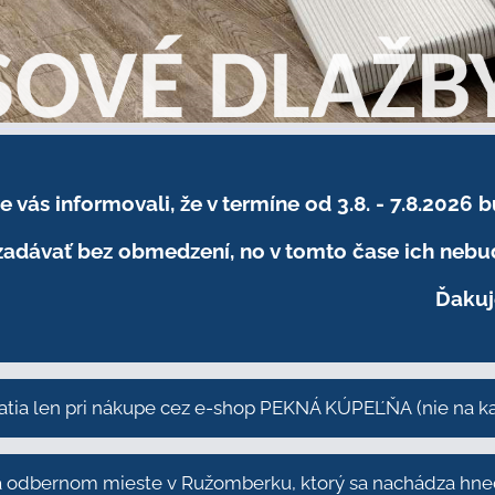
sme vás informovali, že v termíne od 3.8. - 7.8
adávať bez obmedzení, no v tomto čase ich nebud
Ďakuj
atia len pri nákupe cez e-shop PEKNÁ KÚPEĽŇA
(nie na 
odbernom mieste v Ružomberku, ktorý sa nachádza hneď 