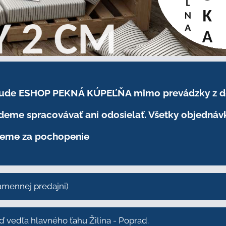
.2026 bude ESHOP PEKNÁ KÚPEĽŇA mimo prevádzky
z 
eme spracovávať ani odosielať. Všetky objednáv
eme za pochopenie
kamennej predajni)
vedľa hlavného ťahu Žilina - Poprad.