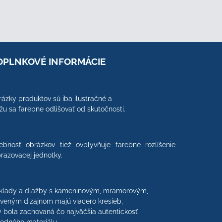
OPLNKOVÉ INFORMÁCIE
ázky produktov sú iba ilustračné a
u sa farebne odlišovať od skutočnosti.
ebnosť obrázkov tiež ovplyvňuje farebné rozlíšenie
razovacej jednotky.
klady a dlažby s kameninovým, mramorovým,
veným dizajnom majú viacero kresieb,
 bola zachovaná čo najväčšia autentickosť