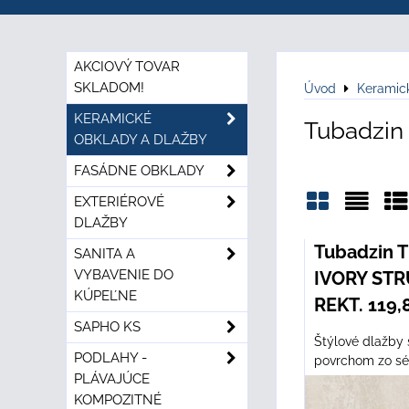
AKCIOVÝ TOVAR
SKLADOM!
Úvod
Keramic
KERAMICKÉ
Tubadzin
OBKLADY A DLAŽBY
FASÁDNE OBKLADY
EXTERIÉROVÉ
DLAŽBY
Mriežka
Zozn
Ta
Tubadzin 
SANITA A
VYBAVENIE DO
IVORY ST
KÚPEĽNE
REKT. 119,
SAPHO KS
Štýlové dlažby
PODLAHY -
povrchom zo séri
PLÁVAJÚCE
KOMPOZITNÉ