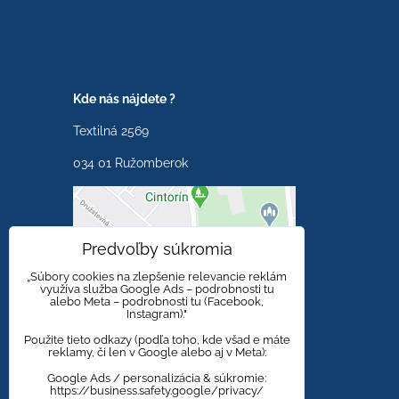
Kde nás nájdete ?
Textilná 2569
034 01 Ružomberok
Externý obsah je
Predvoľby súkromia
blokovaný Voľbami
súkromia
„Súbory cookies na zlepšenie relevancie reklám
využíva služba Google Ads – podrobnosti tu
alebo Meta – podrobnosti tu (Facebook,
Prajete si načítať externý
Instagram)."
obsah?
Použite tieto odkazy (podľa toho, kde všad e máte
reklamy, či len v Google alebo aj v Meta):
Povoliť tentokrát
Google Ads / personalizácia & súkromie:
https://business.safety.google/privacy/