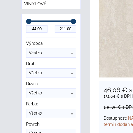
VINYLOVÉ
Výrobca:
Všetko
Druh:
Všetko
Dizajn:
46,06 €
s
Všetko
132,64 €
s DPH
Farba:
195,05 €
s DP
Všetko
Dostupnosť:
NA
Povrch:
termín dodania