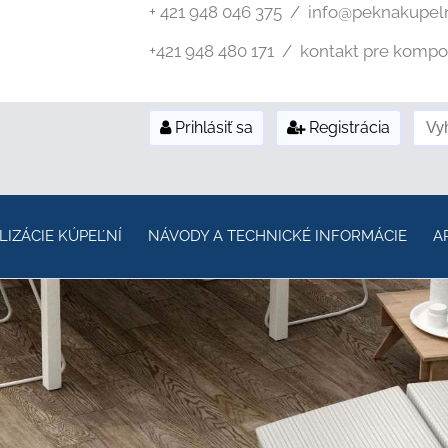
+ 421 948 046 375 / info@peknakupel
+421 948 480 171 / kontakt pre kompozi
Prihlásiť sa
Registrácia
LIZÁCIE KÚPEĽNÍ
NÁVODY A TECHNICKÉ INFORMÁCIE
A