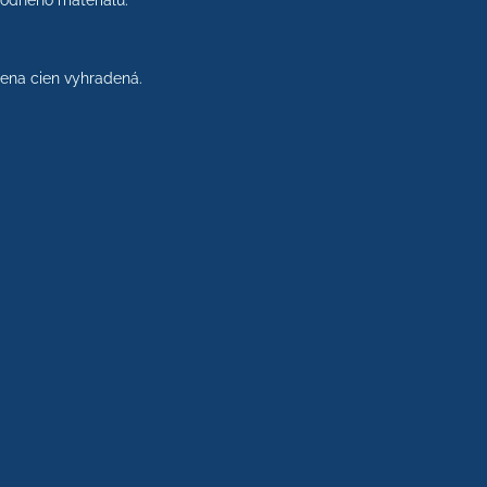
rodného materiálu.
na cien vyhradená.