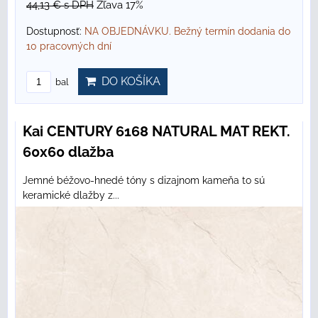
44,13 €
s DPH
Zľava 17%
Dostupnosť:
NA OBJEDNÁVKU. Bežný termín dodania do
10 pracovných dní
DO KOŠÍKA
bal
Kai CENTURY 6168 NATURAL MAT REKT.
60x60 dlažba
Jemné béžovo-hnedé tóny s dizajnom kameňa to sú
keramické dlažby z...