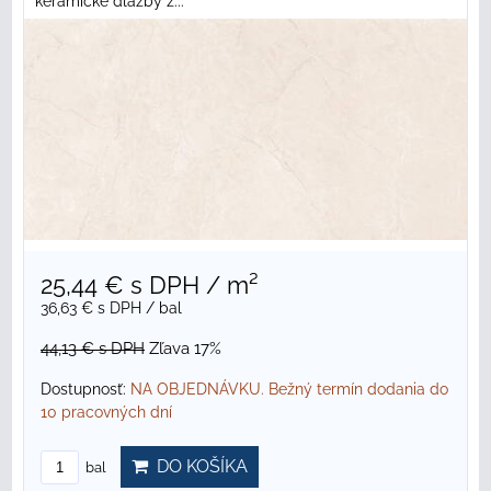
keramické dlažby z...
25,44 €
s DPH
/ m²
36,63 €
s DPH
/ bal
44,13 €
s DPH
Zľava 17%
Dostupnosť:
NA OBJEDNÁVKU. Bežný termín dodania do
10 pracovných dní
DO KOŠÍKA
bal