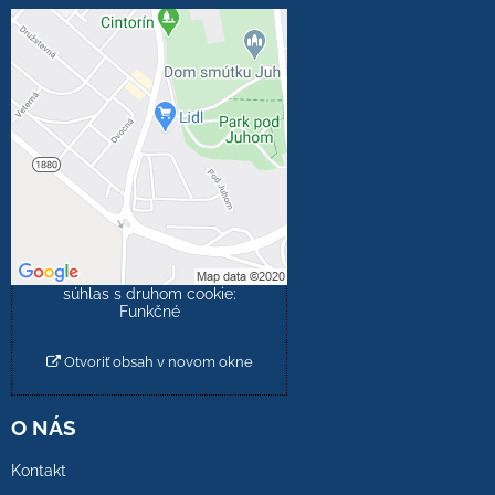
Externý obsah je
blokovaný Voľbami
súkromia
Prajete si načítať externý
obsah?
Povoliť tentokrát
Povoliť a zapamätať -
súhlas s druhom cookie:
Funkčné
Otvoriť obsah v novom okne
O NÁS
Kontakt