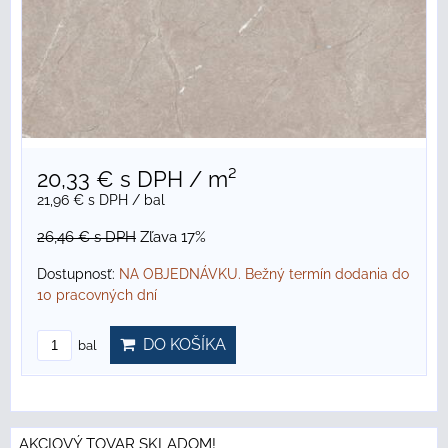
20,33 €
s DPH
/ m²
21,96 €
s DPH
/ bal
26,46 €
s DPH
Zľava 17%
Dostupnosť:
NA OBJEDNÁVKU. Bežný termín dodania do
10 pracovných dní
DO KOŠÍKA
bal
AKCIOVÝ TOVAR SKLADOM!