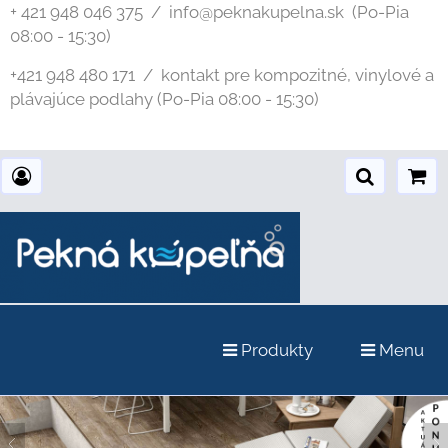
+ 421 948 046 375 / info@peknakupelna.sk
(Po-Pia
08:00 - 15:30)
+421 948 480 171 / kontakt pre kompozitné, vinylové a
plávajúce podlahy (Po-Pia 08:00 - 15:30)
Produkty
Menu