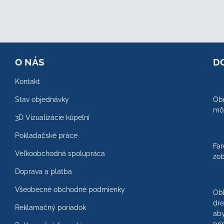
O NÁS
D
Kontakt
Stav objednávky
Obr
môž
3D Vizualizácie kúpeľní
Pokladačské práce
Far
Veľkoobchodná spolupráca
zob
Doprava a platba
Všeobecné obchodné podmienky
Ob
dre
Reklamačný poriadok
aby