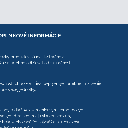
OPLNKOVÉ INFORMÁCIE
ázky produktov sú iba ilustračné a
u sa farebne odlišovať od skutočnosti.
ebnosť obrázkov tiež ovplyvňuje farebné rozlíšenie
razovacej jednotky.
klady a dlažby s kameninovým, mramorovým,
veným dizajnom majú viacero kresieb,
 bola zachovaná čo najväčšia autentickosť