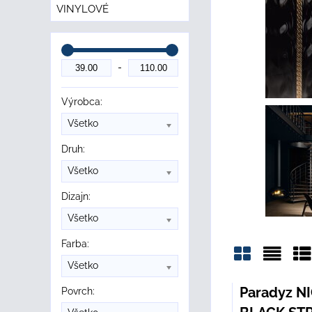
VINYLOVÉ
Výrobca:
Všetko
Druh:
Všetko
Dizajn:
Všetko
Farba:
Všetko
Mriežka
Zozn
Ta
Paradyz N
Povrch: