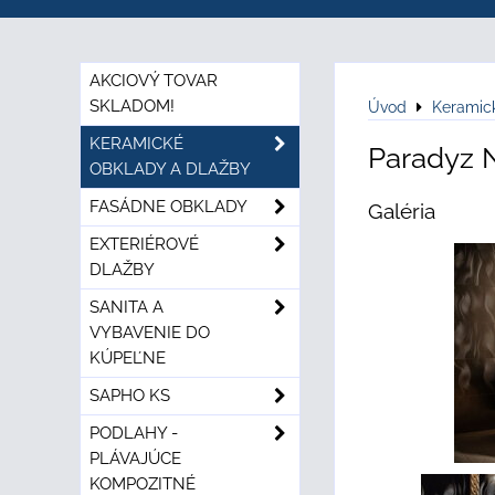
AKCIOVÝ TOVAR
SKLADOM!
Úvod
Keramic
KERAMICKÉ
Paradyz 
OBKLADY A DLAŽBY
FASÁDNE OBKLADY
Galéria
EXTERIÉROVÉ
DLAŽBY
SANITA A
VYBAVENIE DO
KÚPEĽNE
SAPHO KS
PODLAHY -
PLÁVAJÚCE
KOMPOZITNÉ