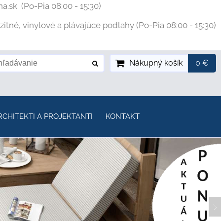
na.sk
(Po-Pia 08:00 - 15:30)
tné, vinylové a plávajúce podlahy (Po-Pia 08:00 - 15:30)
Nákupný košík
0 €
RCHITEKTI A PROJEKTANTI
KONTAKT