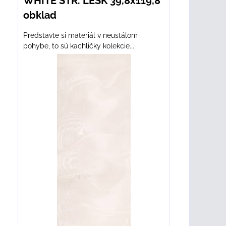
WHITE STR. LESK 39,8x119,8
obklad
Predstavte si materiál v neustálom
pohybe, to sú kachličky kolekcie...