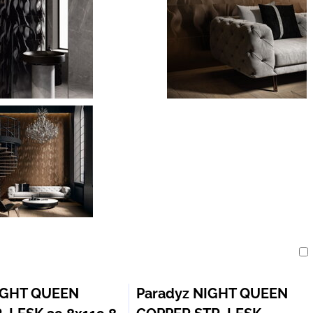
am
buľka
IGHT QUEEN
Paradyz NIGHT QUEEN