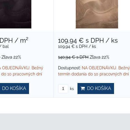
 DPH
/ m²
109,94 €
s DPH
/ ks
/ bal
109,94 €
s DPH
/ ks
H
Zľava 22%
140,94 €
s DPH
Zľava 22%
 OBJEDNÁVKU. Bežný
Dostupnosť:
NA OBJEDNÁVKU. Bežný
 do 10 pracovných dní
termín dodania do 10 pracovných dní
DO KOŠÍKA
DO KOŠÍKA
ks