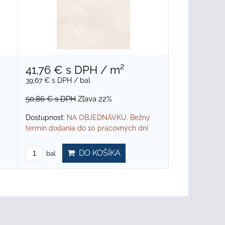
41,76 €
s DPH
/ m²
39,67 €
s DPH
/ bal
50,86 €
s DPH
Zľava 22%
Dostupnosť:
NA OBJEDNÁVKU. Bežný
termín dodania do 10 pracovných dní
DO KOŠÍKA
bal