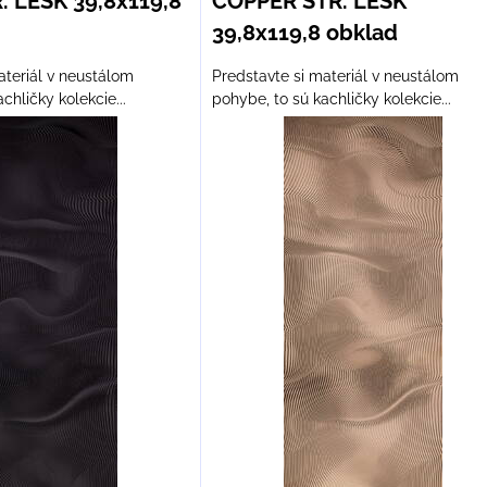
. LESK 39,8x119,8
COPPER STR. LESK
39,8x119,8 obklad
ateriál v neustálom
Predstavte si materiál v neustálom
chličky kolekcie...
pohybe, to sú kachličky kolekcie...