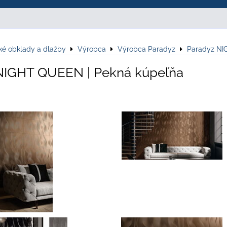
ké obklady a dlažby
Výrobca
Výrobca Paradyz
Paradyz N
NIGHT QUEEN | Pekná kúpeľňa