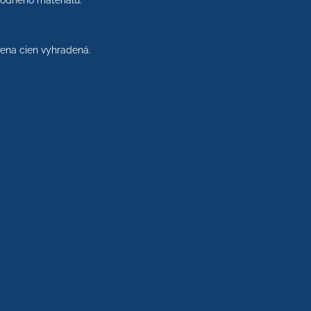
rodného materiálu.
na cien vyhradená.