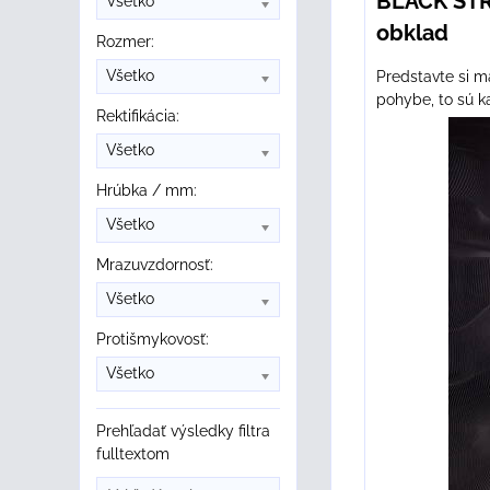
BLACK STR
Všetko
obklad
Rozmer:
Všetko
Predstavte si m
pohybe, to sú ka
Rektifikácia:
Všetko
Hrúbka / mm:
Všetko
Mrazuvzdornosť:
Všetko
Protišmykovosť:
Všetko
Prehľadať výsledky filtra
fulltextom