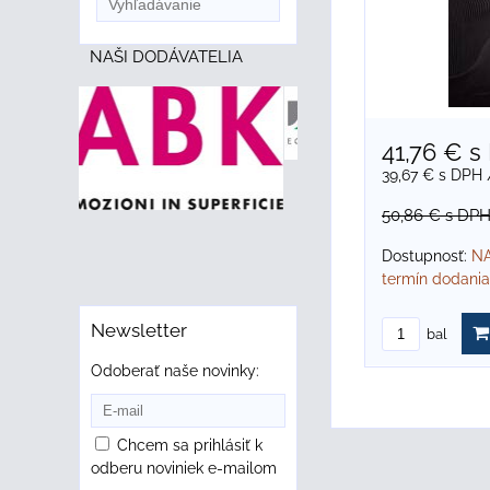
NAŠI DODÁVATELIA
41,76 €
s
39,67 €
s DPH
50,86 €
s DP
Dostupnosť:
NA
termín dodania
Newsletter
bal
Odoberať naše novinky:
Chcem sa prihlásiť k
odberu noviniek e-mailom