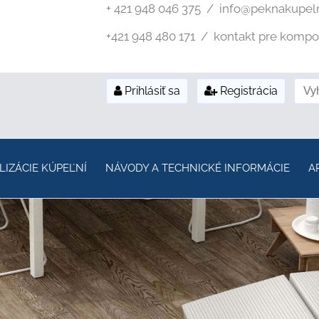
+ 421 948 046 375 / info@peknakupel
+421 948 480 171 / kontakt pre kompozi
Prihlásiť sa
Registrácia
LIZÁCIE KÚPEĽNÍ
NÁVODY A TECHNICKÉ INFORMÁCIE
A