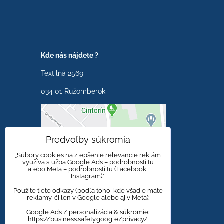
Kde nás nájdete ?
Textilná 2569
034 01 Ružomberok
Externý obsah je
Predvoľby súkromia
blokovaný Voľbami
súkromia
„Súbory cookies na zlepšenie relevancie reklám
využíva služba Google Ads – podrobnosti tu
alebo Meta – podrobnosti tu (Facebook,
Prajete si načítať externý
Instagram)."
obsah?
Použite tieto odkazy (podľa toho, kde všad e máte
reklamy, či len v Google alebo aj v Meta):
Povoliť tentokrát
Google Ads / personalizácia & súkromie:
https://business.safety.google/privacy/