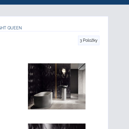
IGHT QUEEN
3
Položky