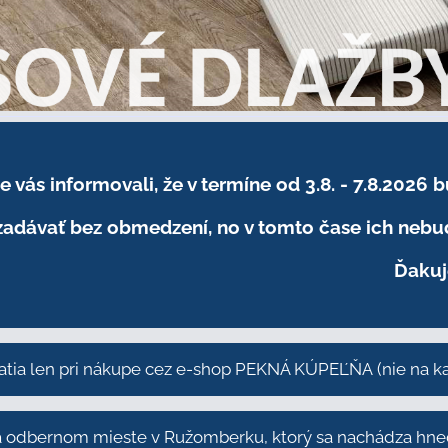
sme vás informovali, že v termíne od 3.8. - 7.8
adávať bez obmedzení, no v tomto čase ich nebud
Ďakuj
atia len pri nákupe cez e-shop PEKNÁ KÚPEĽŇA
(nie na 
odbernom mieste v Ružomberku, ktorý sa nachádza hneď 