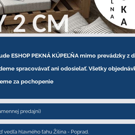
.2026 bude ESHOP PEKNÁ KÚPEĽŇA mimo prevádzky
z 
eme spracovávať ani odosielať. Všetky objednáv
eme za pochopenie
kamennej predajni)
vedľa hlavného ťahu Žilina - Poprad.