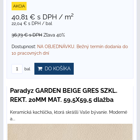
AKCIA
40,81 €
s DPH
/ m²
22,04 €
s DPH
/ bal
36,73 €
s DPH
Zľava 40%
Dostupnosť:
NA OBJEDNÁVKU. Bežný termín dodania do
10 pracovných dní
DO KOŠÍKA
bal
Paradyz GARDEN BEIGE GRES SZKL.
REKT. 20MM MAT. 59,5X59,5 dlažba
Keramická kachlička, ktorá skrášli Vaše bývanie. Moderné
a...