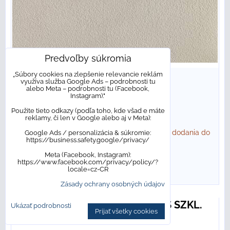
Predvoľby súkromia
„Súbory cookies na zlepšenie relevancie reklám
37,25 €
s DPH
/ m²
využíva služba Google Ads – podrobnosti tu
alebo Meta – podrobnosti tu (Facebook,
26,45 €
s DPH
/ bal
Instagram)."
Použite tieto odkazy (podľa toho, kde všad e máte
33,90 €
s DPH
Zľava 22%
reklamy, či len v Google alebo aj v Meta):
Dostupnosť:
NA OBJEDNÁVKU. Bežný termín dodania do
Google Ads / personalizácia & súkromie:
https://business.safety.google/privacy/
10 pracovných dní
Meta (Facebook, Instagram):
https://www.facebook.com/privacy/policy/?
DO KOŠÍKA
bal
locale=cz-CR
Zásady ochrany osobných údajov
Paradyz MINSTER RUSTIC GRES SZKL.
Ukázať podrobnosti
Prijať všetky cookies
REKT. STRUKTURA 20MM MAT.