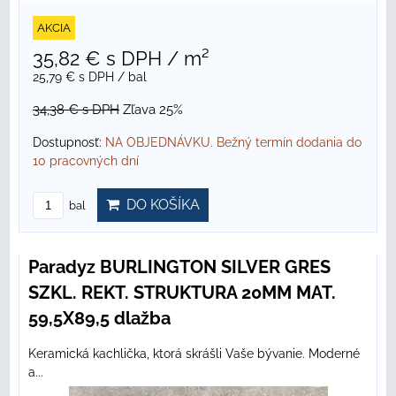
AKCIA
35,82 €
s DPH
/ m²
25,79 €
s DPH
/ bal
34,38 €
s DPH
Zľava 25%
Dostupnosť:
NA OBJEDNÁVKU. Bežný termín dodania do
10 pracovných dní
DO KOŠÍKA
bal
Paradyz BURLINGTON SILVER GRES
SZKL. REKT. STRUKTURA 20MM MAT.
59,5X89,5 dlažba
Keramická kachlička, ktorá skrášli Vaše bývanie. Moderné
a...