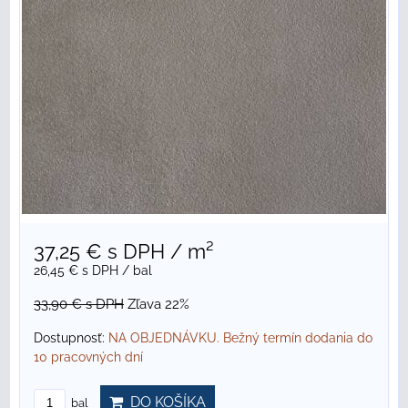
37,25 €
s DPH
/ m²
26,45 €
s DPH
/ bal
33,90 €
s DPH
Zľava 22%
Dostupnosť:
NA OBJEDNÁVKU. Bežný termín dodania do
10 pracovných dní
DO KOŠÍKA
bal