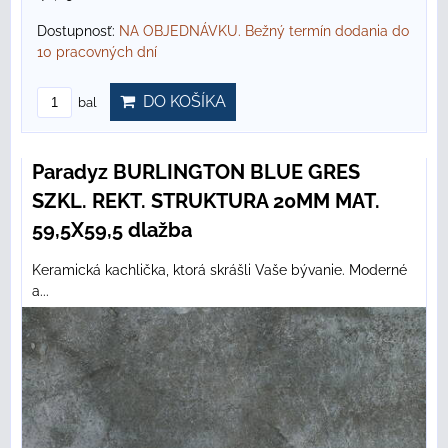
Dostupnosť:
NA OBJEDNÁVKU. Bežný termín dodania do
10 pracovných dní
DO KOŠÍKA
bal
Paradyz BURLINGTON BLUE GRES
SZKL. REKT. STRUKTURA 20MM MAT.
59,5X59,5 dlažba
Keramická kachlička, ktorá skrášli Vaše bývanie. Moderné
a...