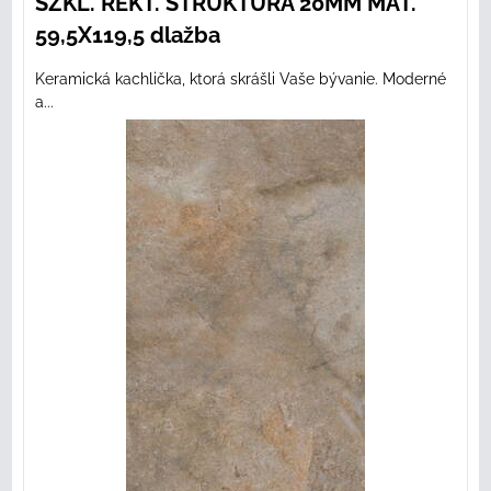
SZKL. REKT. STRUKTURA 20MM MAT.
59,5X119,5 dlažba
Keramická kachlička, ktorá skrášli Vaše bývanie. Moderné
a...