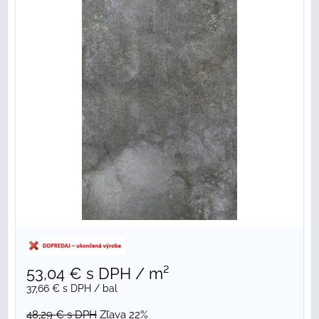
53,04 €
s DPH
/ m²
37,66 €
s DPH
/ bal
48,29 €
s DPH
Zľava 22%