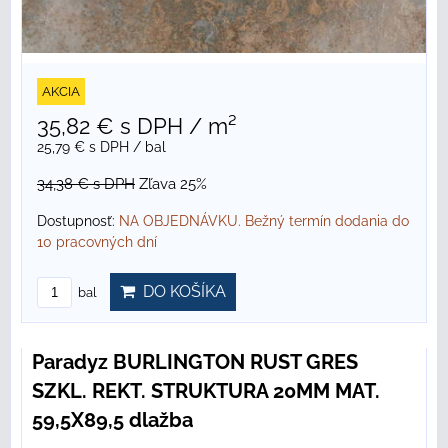
AKCIA
35,82 €
s DPH
/ m²
25,79 €
s DPH
/ bal
34,38 €
s DPH
Zľava 25%
Dostupnosť:
NA OBJEDNÁVKU. Bežný termín dodania do
10 pracovných dní
DO KOŠÍKA
bal
Paradyz BURLINGTON RUST GRES
SZKL. REKT. STRUKTURA 20MM MAT.
59,5X89,5 dlažba