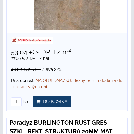
53,04 €
s DPH
/ m²
37,66 €
s DPH
/ bal
48,29 €
s DPH
Zľava 22%
Dostupnosť:
NA OBJEDNÁVKU. Bežný termín dodania do
10 pracovných dní
DO KOŠÍKA
bal
Paradyz BURLINGTON RUST GRES
SZKL. REKT. STRUKTURA 20MM MAT.