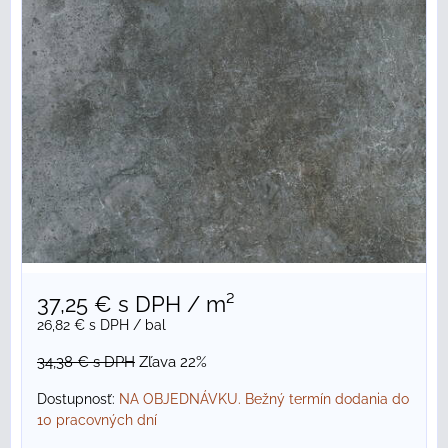
37,25 €
s DPH
/ m²
26,82 €
s DPH
/ bal
34,38 €
s DPH
Zľava 22%
Dostupnosť:
NA OBJEDNÁVKU. Bežný termín dodania do
10 pracovných dní