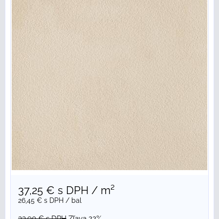
37,25 €
s DPH
/ m²
26,45 €
s DPH
/ bal
33,90 €
s DPH
Zľava 22%