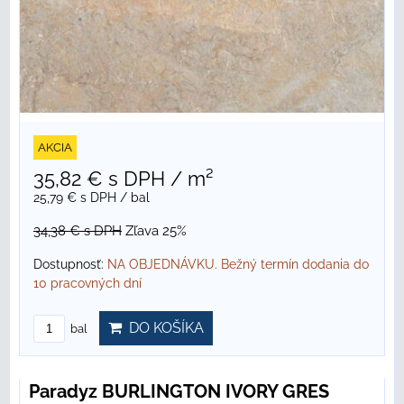
AKCIA
35,82 €
s DPH
/ m²
25,79 €
s DPH
/ bal
34,38 €
s DPH
Zľava 25%
Dostupnosť:
NA OBJEDNÁVKU. Bežný termín dodania do
10 pracovných dní
DO KOŠÍKA
bal
Paradyz BURLINGTON IVORY GRES