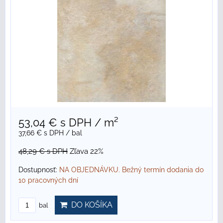
53,04 €
s DPH
/ m²
37,66 €
s DPH
/ bal
48,29 €
s DPH
Zľava 22%
Dostupnosť:
NA OBJEDNÁVKU. Bežný termín dodania do
10 pracovných dní
DO KOŠÍKA
bal