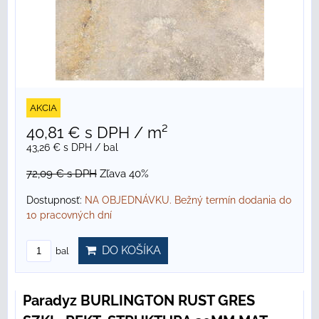
AKCIA
40,81 €
s DPH
/ m²
43,26 €
s DPH
/ bal
72,09 €
s DPH
Zľava 40%
Dostupnosť:
NA OBJEDNÁVKU. Bežný termín dodania do
10 pracovných dní
DO KOŠÍKA
bal
Paradyz BURLINGTON RUST GRES