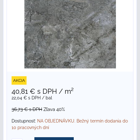
AKCIA
40,81 €
s DPH
/ m²
22,04 €
s DPH
/ bal
36,73 €
s DPH
Zľava 40%
Dostupnosť:
NA OBJEDNÁVKU. Bežný termín dodania do
10 pracovných dní