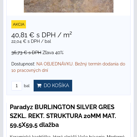
AKCIA
40,81 €
s DPH
/ m²
22,04 €
s DPH
/ bal
36,73 €
s DPH
Zľava 40%
Dostupnosť:
NA OBJEDNÁVKU. Bežný termín dodania do
10 pracovných dní
DO KOŠÍKA
bal
Paradyz BURLINGTON SILVER GRES
SZKL. REKT. STRUKTURA 20MM MAT.
59,5X59,5 dlažba
Keramická kachlička, ktorá skrášli Vaše bývanie. Moderné