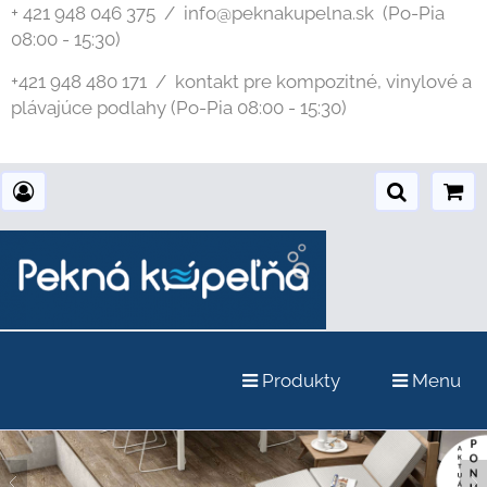
+ 421 948 046 375 / info@peknakupelna.sk
(Po-Pia
08:00 - 15:30)
+421 948 480 171 / kontakt pre kompozitné, vinylové a
plávajúce podlahy (Po-Pia 08:00 - 15:30)
Produkty
Menu