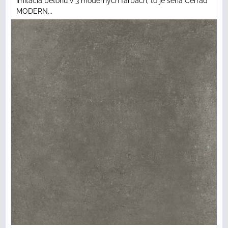
Imitácia betónu v 3 moderných farbách, to je séria Cerrad
MODERN...