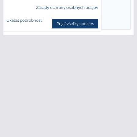
10 pracovných dní
Zásady ochrany osobných údajov
DO KOŠÍKA
bal
Ukázať podrobnosti
Prijať všetky cookies
Cerrad MODERN CONCRETE SILKY
CRISTAL SILVER LAPPATO REKT.
119,7x119,7 dlažba
Imitácia betónu v 3 moderných farbách, to je séria Cerrad
MODERN...