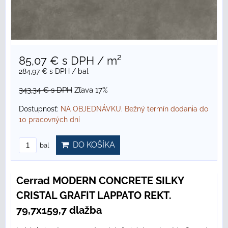
85,07 €
s DPH
/ m²
284,97 €
s DPH
/ bal
343,34 €
s DPH
Zľava 17%
Dostupnosť:
NA OBJEDNÁVKU. Bežný termín dodania do
10 pracovných dní
DO KOŠÍKA
bal
Cerrad MODERN CONCRETE SILKY
CRISTAL GRAFIT LAPPATO REKT.
79,7x159,7 dlažba