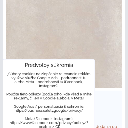
Predvoľby súkromia
„Súbory cookies na zlepšenie relevancie reklám
využíva služba Google Ads – podrobnosti tu
alebo Meta – podrobnosti tu (Facebook,
Instagram)."
Použite tieto odkazy (podľa toho, kde všad e máte
41,68 €
s DPH
/ m²
reklamy, či len v Google alebo aj v Meta):
52,93 €
s DPH
/ bal
Google Ads / personalizácia & súkromie:
https://business.safety.google/privacy/
63,77 €
s DPH
Zľava 17%
Meta (Facebook, Instagram):
https://www.facebook.com/privacy/policy/?
Dostupnosť:
NA OBJEDNÁVKU. Bežný termín dodania do
locale=cz-CR