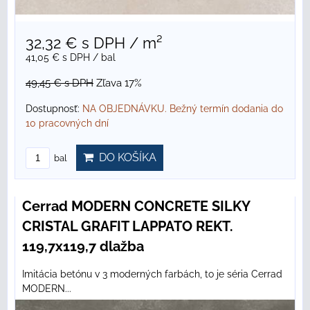
32,32 €
s DPH
/ m²
41,05 €
s DPH
/ bal
49,45 €
s DPH
Zľava 17%
Dostupnosť:
NA OBJEDNÁVKU. Bežný termín dodania do
10 pracovných dní
DO KOŠÍKA
bal
Cerrad MODERN CONCRETE SILKY
CRISTAL GRAFIT LAPPATO REKT.
119,7x119,7 dlažba
Imitácia betónu v 3 moderných farbách, to je séria Cerrad
MODERN...