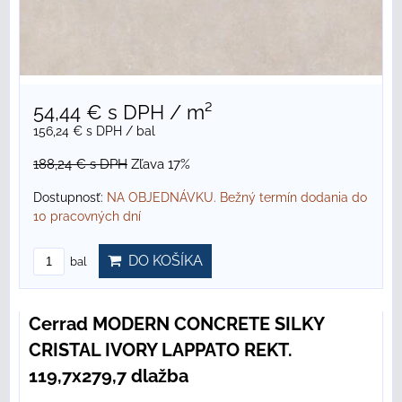
54,44 €
s DPH
/ m²
156,24 €
s DPH
/ bal
188,24 €
s DPH
Zľava 17%
Dostupnosť:
NA OBJEDNÁVKU. Bežný termín dodania do
10 pracovných dní
DO KOŠÍKA
bal
Cerrad MODERN CONCRETE SILKY
CRISTAL IVORY LAPPATO REKT.
119,7x279,7 dlažba