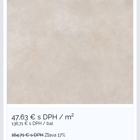
47,63 €
s DPH
/ m²
136,71 €
s DPH
/ bal
164,71 €
s DPH
Zľava 17%