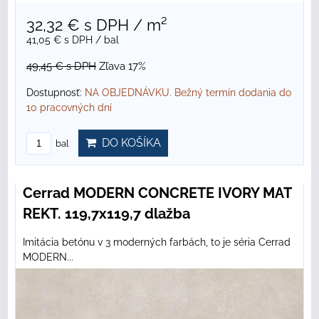
32,32 €
s DPH
/ m²
41,05 €
s DPH
/ bal
49,45 €
s DPH
Zľava 17%
Dostupnosť:
NA OBJEDNÁVKU. Bežný termín dodania do
10 pracovných dní
DO KOŠÍKA
bal
Cerrad MODERN CONCRETE IVORY MAT
REKT. 119,7x119,7 dlažba
Imitácia betónu v 3 moderných farbách, to je séria Cerrad
MODERN...