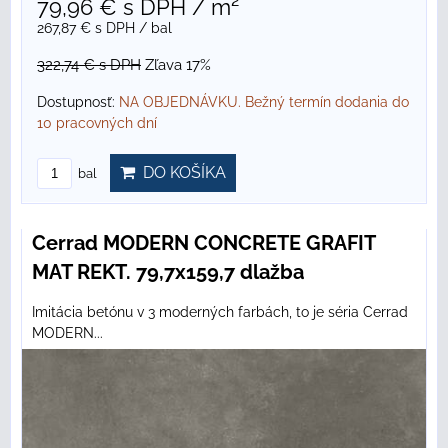
79,96 €
s DPH
/ m²
267,87 €
s DPH
/ bal
322,74 €
s DPH
Zľava 17%
Dostupnosť:
NA OBJEDNÁVKU. Bežný termín dodania do
10 pracovných dní
DO KOŠÍKA
bal
Cerrad MODERN CONCRETE GRAFIT
MAT REKT. 79,7x159,7 dlažba
Imitácia betónu v 3 moderných farbách, to je séria Cerrad
MODERN...