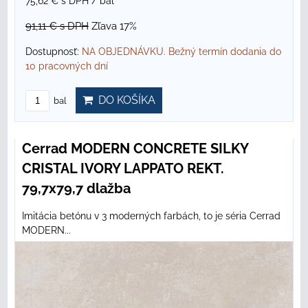
75,62 €
s DPH
/ bal
91,11 €
s DPH
Zľava 17%
Dostupnosť:
NA OBJEDNÁVKU. Bežný termín dodania do
10 pracovných dní
DO KOŠÍKA
bal
Cerrad MODERN CONCRETE SILKY
CRISTAL IVORY LAPPATO REKT.
79,7x79,7 dlažba
Imitácia betónu v 3 moderných farbách, to je séria Cerrad
MODERN...