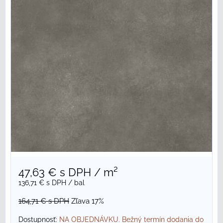
47,63 €
s DPH
/ m²
136,71 €
s DPH
/ bal
164,71 €
s DPH
Zľava 17%
Dostupnosť:
NA OBJEDNÁVKU. Bežný termín dodania do