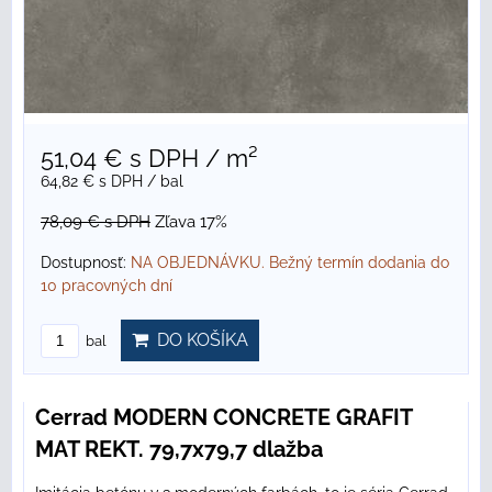
51,04 €
s DPH
/ m²
64,82 €
s DPH
/ bal
78,09 €
s DPH
Zľava 17%
Dostupnosť:
NA OBJEDNÁVKU. Bežný termín dodania do
10 pracovných dní
DO KOŠÍKA
bal
Cerrad MODERN CONCRETE GRAFIT
MAT REKT. 79,7x79,7 dlažba