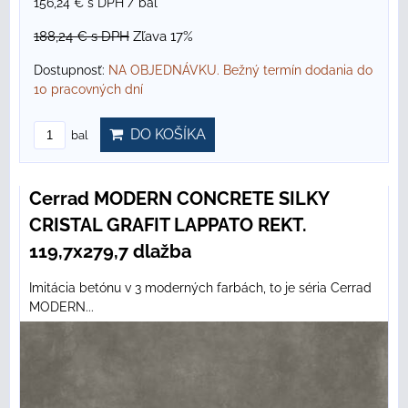
156,24 €
s DPH
/ bal
188,24 €
s DPH
Zľava 17%
Dostupnosť:
NA OBJEDNÁVKU. Bežný termín dodania do
10 pracovných dní
DO KOŠÍKA
bal
Cerrad MODERN CONCRETE SILKY
CRISTAL GRAFIT LAPPATO REKT.
119,7x279,7 dlažba
Imitácia betónu v 3 moderných farbách, to je séria Cerrad
MODERN...