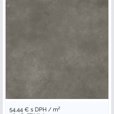
54,44 €
s DPH
/ m²