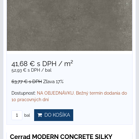
41,68 €
s DPH
/ m²
52,93 €
s DPH
/ bal
63,77 €
s DPH
Zľava 17%
Dostupnosť:
NA OBJEDNÁVKU. Bežný termín dodania do
10 pracovných dní
DO KOŠÍKA
bal
Cerrad MODERN CONCRETE SILKY