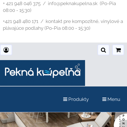
+ 421 948 046 375 / info@peknakupelna.sk
(Po-Pia
08:00 - 15:30)
+421 948 480 171 / kontakt pre kompozitné, vinylové a
plávajúce podlahy (Po-Pia 08:00 - 15:30)
Produkty
Menu