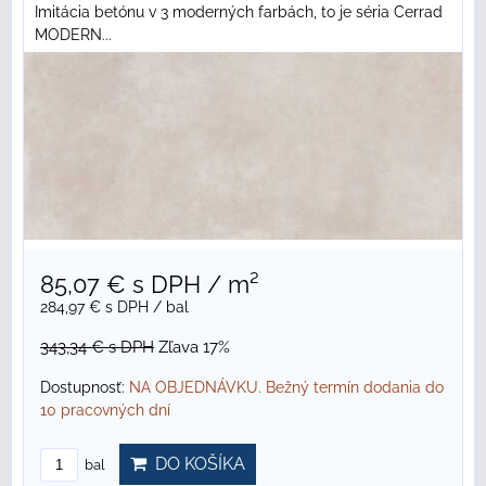
Imitácia betónu v 3 moderných farbách, to je séria Cerrad
MODERN...
85,07 €
s DPH
/ m²
284,97 €
s DPH
/ bal
343,34 €
s DPH
Zľava 17%
Dostupnosť:
NA OBJEDNÁVKU. Bežný termín dodania do
10 pracovných dní
DO KOŠÍKA
bal