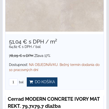
51,04 €
s DPH
/ m²
64,82 €
s DPH
/ bal
78,09 €
s DPH
Zľava 17%
Dostupnosť:
NA OBJEDNÁVKU. Bežný termín dodania do
10 pracovných dní
DO KOŠÍKA
bal
Cerrad MODERN CONCRETE IVORY MAT
REKT. 79,7x79,7 dlažba