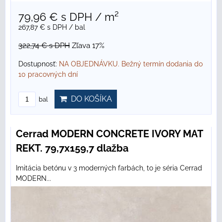
79,96 €
s DPH
/ m²
267,87 €
s DPH
/ bal
322,74 €
s DPH
Zľava 17%
Dostupnosť:
NA OBJEDNÁVKU. Bežný termín dodania do
10 pracovných dní
DO KOŠÍKA
bal
Cerrad MODERN CONCRETE IVORY MAT
REKT. 79,7x159,7 dlažba
Imitácia betónu v 3 moderných farbách, to je séria Cerrad
MODERN...