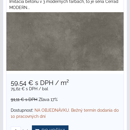
Imitácia betónu v 3 moderných farbách, to je séria Cerrad
MODERN...
59,54 €
s DPH
/ m²
75,62 €
s DPH
/ bal
91,11 €
s DPH
Zľava 17%
Dostupnosť:
NA OBJEDNÁVKU. Bežný termín dodania do
10 pracovných dní