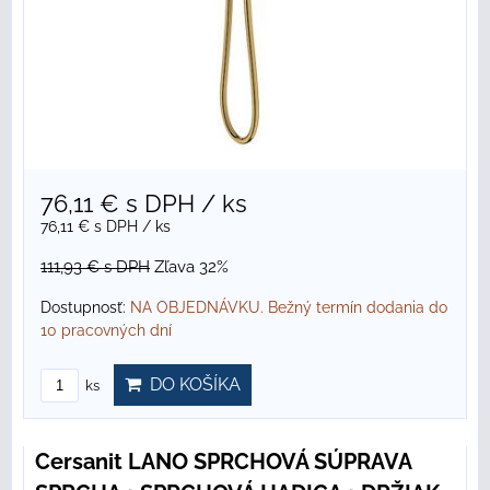
76,11 €
s DPH
/ ks
76,11 €
s DPH
/ ks
111,93 €
s DPH
Zľava 32%
Dostupnosť:
NA OBJEDNÁVKU. Bežný termín dodania do
10 pracovných dní
DO KOŠÍKA
ks
Cersanit LANO SPRCHOVÁ SÚPRAVA