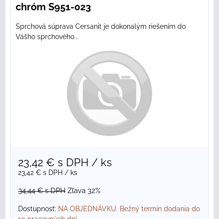
chróm S951-023
Sprchová súprava Cersanit je dokonalým riešením do
Vášho sprchového...
23,42 €
s DPH
/ ks
23,42 €
s DPH
/ ks
34,44 €
s DPH
Zľava 32%
Dostupnosť:
NA OBJEDNÁVKU. Bežný termín dodania do