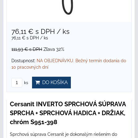
76,11 €
s DPH
/ ks
76,11 €
s DPH
/ ks
111,93 €
s DPH
Zľava 32%
Dostupnosť:
NA OBJEDNÁVKU. Bežný termín dodania do
10 pracovných dní
DO KOŠÍKA
ks
Cersanit INVERTO SPRCHOVÁ SÚPRAVA
SPRCHA + SPRCHOVÁ HADICA + DRŽIAK,
chróm S951-398
Sprchová súprava Cersanit je dokonalým riešením do