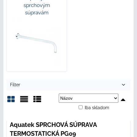
sprchovým
súpravám
Filter
Iba skladom
Mriežka
Zoznam
Tabuľka
Aquatek SPRCHOVÁ SÚPRAVA
TERMOSTATICKÁ PG09