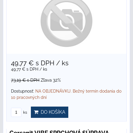
49,77 €
s DPH
/ ks
49,77 €
s DPH
/ ks
73,19 €
s DPH
Zľava 32%
Dostupnosť:
NA OBJEDNÁVKU. Bežný termín dodania do
10 pracovných dní
DO KOŠÍKA
ks