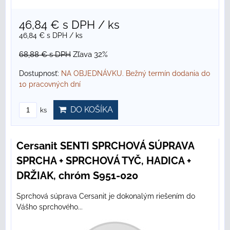
46,84 €
s DPH
/ ks
46,84 €
s DPH
/ ks
68,88 €
s DPH
Zľava 32%
Dostupnosť:
NA OBJEDNÁVKU. Bežný termín dodania do
10 pracovných dní
DO KOŠÍKA
ks
Cersanit SENTI SPRCHOVÁ SÚPRAVA
SPRCHA + SPRCHOVÁ TYČ, HADICA +
DRŽIAK, chróm S951-020
Sprchová súprava Cersanit je dokonalým riešením do
Vášho sprchového...