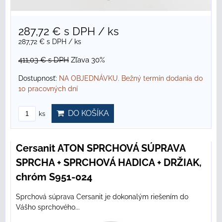
287,72 €
s DPH
/ ks
287,72 €
s DPH
/ ks
411,03 €
s DPH
Zľava 30%
Dostupnosť:
NA OBJEDNÁVKU. Bežný termín dodania do
10 pracovných dní
DO KOŠÍKA
ks
Cersanit ATON SPRCHOVÁ SÚPRAVA
SPRCHA + SPRCHOVÁ HADICA + DRŽIAK,
chróm S951-024
Sprchová súprava Cersanit je dokonalým riešením do
Vášho sprchového...