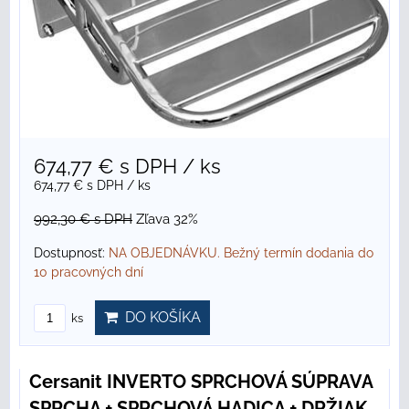
674,77 €
s DPH
/ ks
674,77 €
s DPH
/ ks
992,30 €
s DPH
Zľava 32%
Dostupnosť:
NA OBJEDNÁVKU. Bežný termín dodania do
10 pracovných dní
DO KOŠÍKA
ks
Cersanit INVERTO SPRCHOVÁ SÚPRAVA
SPRCHA + SPRCHOVÁ HADICA + DRŽIAK,