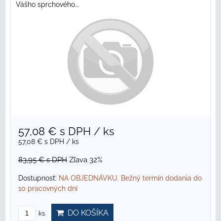
Vášho sprchového...
57,08 €
s DPH
/ ks
57,08 €
s DPH
/ ks
83,95 €
s DPH
Zľava 32%
Dostupnosť:
NA OBJEDNÁVKU. Bežný termín dodania do
10 pracovných dní
DO KOŠÍKA
ks