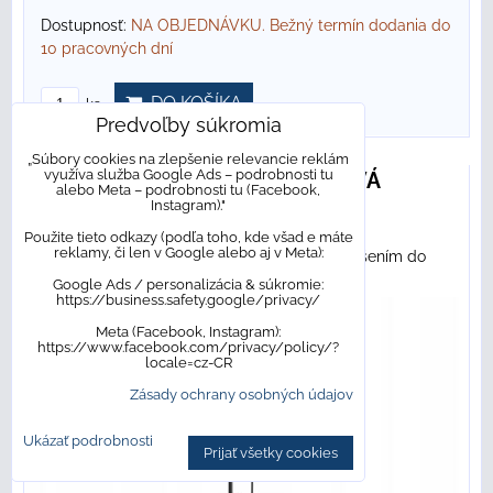
Dostupnosť:
NA OBJEDNÁVKU. Bežný termín dodania do
10 pracovných dní
DO KOŠÍKA
ks
Predvoľby súkromia
„Súbory cookies na zlepšenie relevancie reklám
využíva služba Google Ads – podrobnosti tu
Excellent KERIA RAIN SPRCHOVÁ
alebo Meta – podrobnosti tu (Facebook,
Instagram)."
SÚPRAVA, čierna AREX.2081BL
Použite tieto odkazy (podľa toho, kde všad e máte
reklamy, či len v Google alebo aj v Meta):
Sprchová súprava Excellent je dokonalým riešením do
Vášho...
Google Ads / personalizácia & súkromie:
https://business.safety.google/privacy/
Meta (Facebook, Instagram):
https://www.facebook.com/privacy/policy/?
locale=cz-CR
Zásady ochrany osobných údajov
Ukázať podrobnosti
Prijať všetky cookies