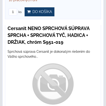
10 pracovných dní
DO KOŠÍKA
ks
Cersanit NENO SPRCHOVÁ SÚPRAVA
SPRCHA + SPRCHOVÁ TYČ, HADICA +
DRŽIAK, chróm S951-019
Sprchová súprava Cersanit je dokonalým riešením do
Vášho sprchového...