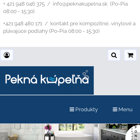
+ 421 948 046 375 / info@peknakupelna.sk
(Po-Pia
08:00 - 15:30)
+421 948 480 171 / kontakt pre kompozitné, vinylové a
plávajúce podlahy (Po-Pia 08:00 - 15:30)
Produkty
Menu