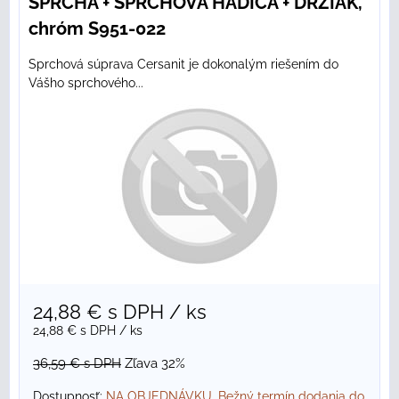
SPRCHA + SPRCHOVÁ HADICA + DRŽIAK,
chróm S951-022
Sprchová súprava Cersanit je dokonalým riešením do
Vášho sprchového...
24,88 €
s DPH
/ ks
24,88 €
s DPH
/ ks
36,59 €
s DPH
Zľava 32%
Dostupnosť:
NA OBJEDNÁVKU. Bežný termín dodania do