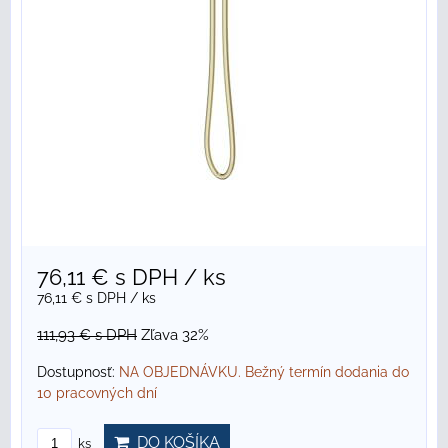
76,11 €
s DPH
/ ks
76,11 €
s DPH
/ ks
111,93 €
s DPH
Zľava 32%
Dostupnosť:
NA OBJEDNÁVKU. Bežný termín dodania do
10 pracovných dní
DO KOŠÍKA
ks