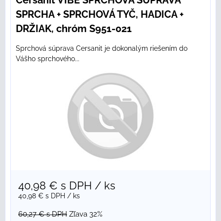
Cersanit VIBE SPRCHOVÁ SÚPRAVA
SPRCHA + SPRCHOVÁ TYČ, HADICA +
DRŽIAK, chróm S951-021
Sprchová súprava Cersanit je dokonalým riešením do
Vášho sprchového...
40,98 €
s DPH
/ ks
40,98 €
s DPH
/ ks
60,27 €
s DPH
Zľava 32%