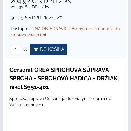
204,92 €
s DPH
/ ks
204,92 €
s DPH
/ ks
301,35 €
s DPH
Zľava 32%
Dostupnosť:
NA OBJEDNÁVKU. Bežný termín dodania do
10 pracovných dní
DO KOŠÍKA
ks
Cersanit CREA SPRCHOVÁ SÚPRAVA
SPRCHA + SPRCHOVÁ HADICA + DRŽIAK,
nikel S951-401
Sprchová súprava Cersanit je dokonalým riešením do
Vášho sprchového...