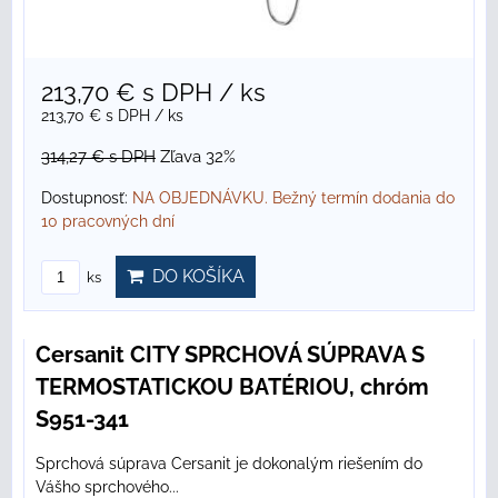
213,70 €
s DPH
/ ks
213,70 €
s DPH
/ ks
314,27 €
s DPH
Zľava 32%
Dostupnosť:
NA OBJEDNÁVKU. Bežný termín dodania do
10 pracovných dní
DO KOŠÍKA
ks
Cersanit CITY SPRCHOVÁ SÚPRAVA S
TERMOSTATICKOU BATÉRIOU, chróm
S951-341
Sprchová súprava Cersanit je dokonalým riešením do
Vášho sprchového...