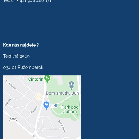
Tel. č.: + 421 948 480 171
Kde nás nájdete ?
Textilná 2569
034 01 Ružomberok
Externý obsah je
blokovaný Voľbami
súkromia
Prajete si načítať externý
obsah?
Povoliť tentokrát