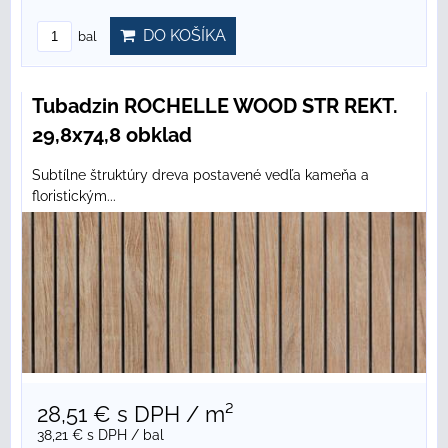
DO KOŠÍKA
bal
Tubadzin ROCHELLE WOOD STR REKT.
29,8x74,8 obklad
Subtílne štruktúry dreva postavené vedľa kameňa a
floristickým...
28,51 €
s DPH
/ m²
38,21 €
s DPH
/ bal