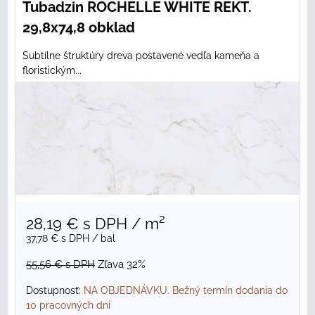
Tubadzin ROCHELLE WHITE REKT.
29,8x74,8 obklad
Subtílne štruktúry dreva postavené vedľa kameňa a
floristickým...
28,19 €
s DPH
/ m²
37,78 €
s DPH
/ bal
55,56 €
s DPH
Zľava 32%
Dostupnosť:
NA OBJEDNÁVKU. Bežný termín dodania do
10 pracovných dní