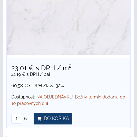
23,01 €
s DPH
/ m²
41,19 €
s DPH
/ bal
60,58 €
s DPH
Zľava 32%
Dostupnosť:
NA OBJEDNÁVKU. Bežný termín dodania do
10 pracovných dní
DO KOŠÍKA
bal