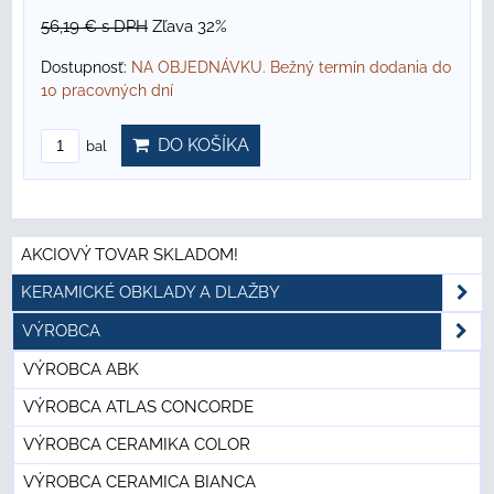
56,19 €
s DPH
Zľava 32%
Dostupnosť:
NA OBJEDNÁVKU. Bežný termín dodania do
10 pracovných dní
DO KOŠÍKA
bal
AKCIOVÝ TOVAR SKLADOM!
KERAMICKÉ OBKLADY A DLAŽBY
VÝROBCA
VÝROBCA ABK
VÝROBCA ATLAS CONCORDE
VÝROBCA CERAMIKA COLOR
VÝROBCA CERAMICA BIANCA