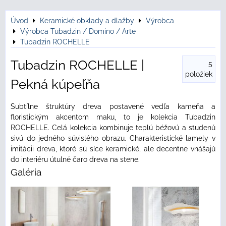
Úvod
Keramické obklady a dlažby
Výrobca
Výrobca Tubadzin / Domino / Arte
Tubadzin ROCHELLE
Tubadzin ROCHELLE |
5
položiek
Pekná kúpeľňa
Subtílne štruktúry dreva postavené vedľa kameňa a
floristickým akcentom maku, to je kolekcia Tubadzin
ROCHELLE. Celá kolekcia kombinuje teplú béžovú a studenú
sivú do jedného súvislého obrazu. Charakteristické lamely v
imitácii dreva, ktoré sú síce keramické, ale decentne vnášajú
do interiéru útulné čaro dreva na stene.
Galéria