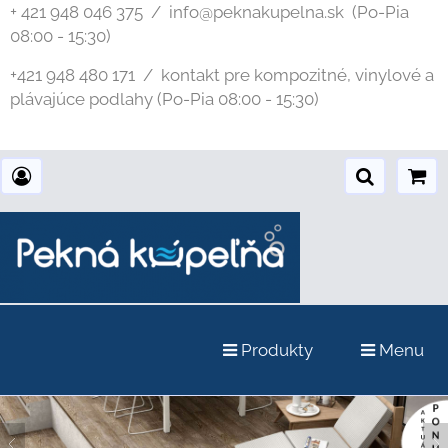
+ 421 948 046 375 / info@peknakupelna.sk
(Po-Pia
08:00 - 15:30)
+421 948 480 171 / kontakt pre kompozitné, vinylové a
plávajúce podlahy (Po-Pia 08:00 - 15:30)
Produkty
Menu