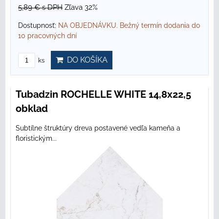
5,89 €
s DPH
Zľava 32%
Dostupnosť:
NA OBJEDNÁVKU. Bežný termín dodania do
10 pracovných dní
DO KOŠÍKA
ks
Tubadzin ROCHELLE WHITE 14,8x22,5
obklad
Subtílne štruktúry dreva postavené vedľa kameňa a
floristickým...