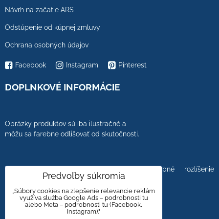
Návrh na začatie ARS
Odstúpenie od kúpnej zmluvy
Ochrana osobných údajov
Facebook
Instagram
Pinterest
DOPLNKOVÉ INFORMÁCIE
Obrázky produktov sú iba ilustračné a
môžu sa farebne odlišovať od skutočnosti.
Farebnosť obrázkov tiež ovplyvňuje farebné rozlíšenie
Predvoľby súkromia
zobrazovacej jednotky.
„Súbory cookies na zlepšenie relevancie reklám
využíva služba Google Ads – podrobnosti tu
alebo Meta – podrobnosti tu (Facebook,
Instagram)."
Obklady a dlažby s kameninovým, mramorovým,