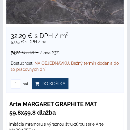
32,29 €
s DPH
/ m²
57,15 €
s DPH
/ bal
74,22 €
s DPH
Zľava 23%
Dostupnosť:
NA OBJEDNÁVKU. Bežný termín dodania do
10 pracovných dní
DO KOŠÍKA
bal
Arte MARGARET GRAPHITE MAT
59,8x59,8 dlažba
Imitácia mramoru s výraznou štruktúrou série Arte