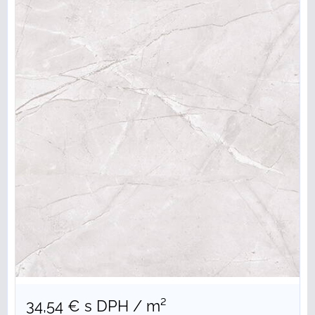
34,54 €
s DPH
/ m²