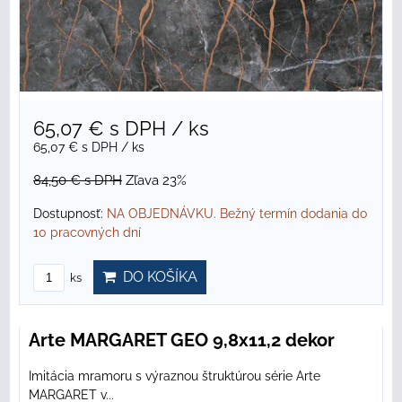
65,07 €
s DPH
/ ks
65,07 €
s DPH
/ ks
84,50 €
s DPH
Zľava 23%
Dostupnosť:
NA OBJEDNÁVKU. Bežný termín dodania do
10 pracovných dní
DO KOŠÍKA
ks
Arte MARGARET GEO 9,8x11,2 dekor
Imitácia mramoru s výraznou štruktúrou série Arte
MARGARET v...