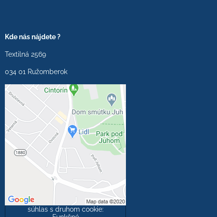
Kde nás nájdete ?
Textilná 2569
034 01 Ružomberok
Externý obsah je
blokovaný Voľbami
súkromia
Prajete si načítať externý
obsah?
Povoliť tentokrát
Povoliť a zapamätať -
súhlas s druhom cookie: