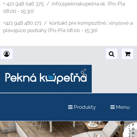
+ 421 948 046 375 / info@peknakupelna.sk
(Po-Pia
08:00 - 15:30)
+421 948 480 171 / kontakt pre kompozitné, vinylové a
plávajúce podlahy (Po-Pia 08:00 - 15:30)
Produkty
Menu