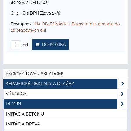
49,39 €
s DPH
/ bal
64,14 €
s DPH
Zľava 23%
Dostupnosť:
NA OBJEDNÁVKU. Bežný termín dodania do
10 pracovných dní
DO KOŠÍKA
bal
AKCIOVÝ TOVAR SKLADOM!
KERAMICKÉ OBKLADY A DLAŽBY
VÝROBCA
DIZAJN
IMITÁCIA BETÓNU
IMITÁCIA DREVA