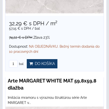
32,29 €
s DPH
/ m²
57,15 €
s DPH
/ bal
74,22 €
s DPH
Zľava 23%
Dostupnosť:
NA OBJEDNÁVKU. Bežný termín dodania do
10 pracovných dní
DO KOŠÍKA
bal
Arte MARGARET WHITE MAT 59,8x59,8
dlažba
Imitácia mramoru s výraznou štruktúrou série Arte
MARGARET v...