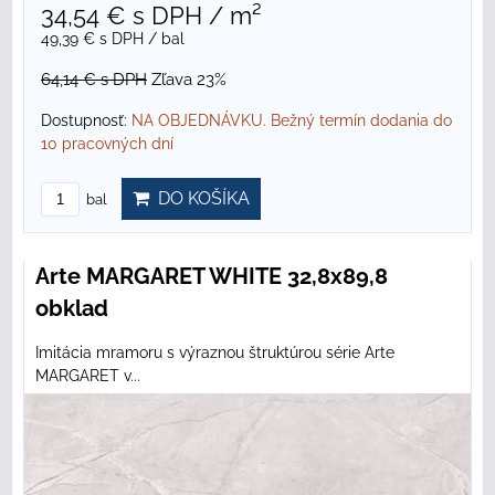
34,54 €
s DPH
/ m²
49,39 €
s DPH
/ bal
64,14 €
s DPH
Zľava 23%
Dostupnosť:
NA OBJEDNÁVKU. Bežný termín dodania do
10 pracovných dní
DO KOŠÍKA
bal
Arte MARGARET WHITE 32,8x89,8
obklad
Imitácia mramoru s výraznou štruktúrou série Arte
MARGARET v...