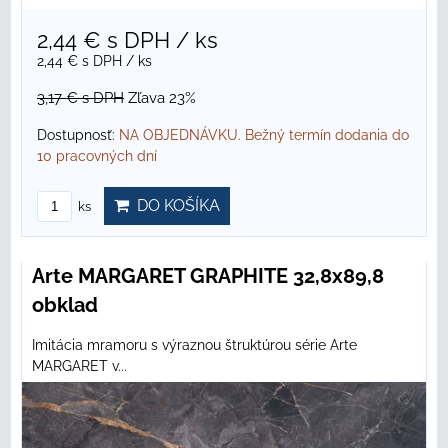
2,44 €
s DPH
/ ks
2,44 €
s DPH
/ ks
3,17 €
s DPH
Zľava 23%
Dostupnosť:
NA OBJEDNÁVKU. Bežný termín dodania do
10 pracovných dní
DO KOŠÍKA
ks
Arte MARGARET GRAPHITE 32,8x89,8
obklad
Imitácia mramoru s výraznou štruktúrou série Arte
MARGARET v...