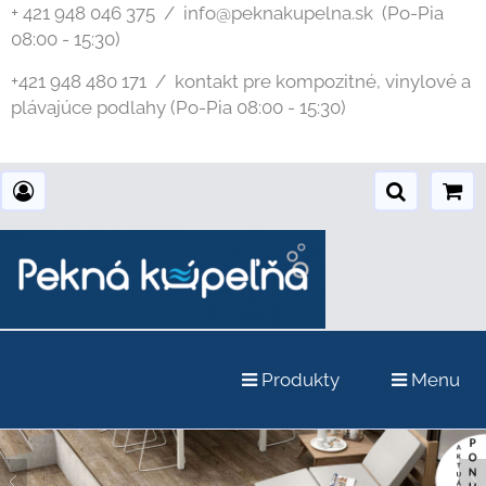
+ 421 948 046 375 / info@peknakupelna.sk
(Po-Pia
08:00 - 15:30)
+421 948 480 171 / kontakt pre kompozitné, vinylové a
plávajúce podlahy (Po-Pia 08:00 - 15:30)
Produkty
Menu