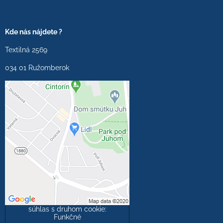
Kde nás nájdete ?
Textilná 2569
034 01 Ružomberok
Externý obsah je
blokovaný Voľbami
súkromia
Prajete si načítať externý
obsah?
Povoliť tentokrát
Povoliť a zapamätať -
súhlas s druhom cookie:
Funkčné