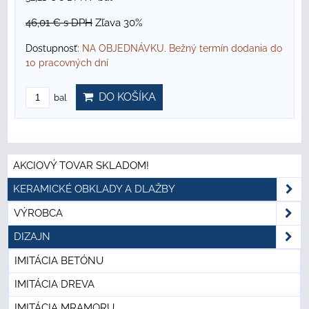
46,01 €
s DPH
Zľava 30%
Dostupnosť:
NA OBJEDNÁVKU. Bežný termín dodania do
10 pracovných dní
DO KOŠÍKA
bal
AKCIOVÝ TOVAR SKLADOM!
KERAMICKÉ OBKLADY A DLAŽBY
VÝROBCA
DIZAJN
IMITÁCIA BETÓNU
IMITÁCIA DREVA
IMITÁCIA MRAMORU