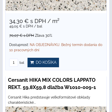
34,30 €
s DPH
/ m²
49,05 €
s DPH
/ bal
70,07 €
s DPH
Zľava 30%
Dostupnosť:
NA OBJEDNÁVKU. Bežný termín dodania do
10 pracovných dní
DO KOŠÍKA
bal
Cersanit HIKA MIX COLORS LAPPATO
REKT. 59,8X59,8 dlažba W1010-009-1
Cersanit Hika predstavuje veľkoformátové obklady
charakteristické...