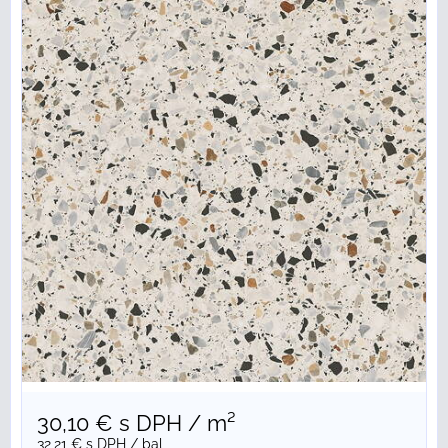
30,10 €
s DPH
/ m²
32,21 €
s DPH
/ bal