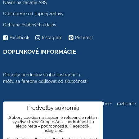
Návrh na začatie ARS
Odstúpenie od kúpnej zmluvy
Ochrana osobných údajov
Facebook
Instagram
Pinterest
DOPLNKOVÉ INFORMÁCIE
Obrázky produktov sú iba ilustračné a
môžu sa farebne odlišovať od skutočnosti.
Farebnosť obrázkov tiež ovplyvňuje farebné rozlíšenie
Predvoľby súkromia
zobrazovacej jednotky.
„Súbory cookies na zlepšenie relevancie reklám
využíva služba Google Ads – podrobnosti tu
alebo Meta – podrobnosti tu (Facebook,
Instagram)."
Obklady a dlažby s kameninovým, mramorovým,