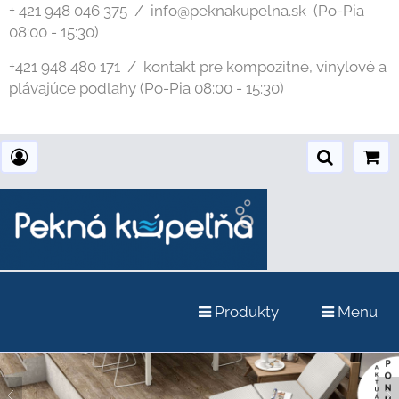
+ 421 948 046 375 / info@peknakupelna.sk
(Po-Pia
08:00 - 15:30)
+421 948 480 171 / kontakt pre kompozitné, vinylové a
plávajúce podlahy (Po-Pia 08:00 - 15:30)
Produkty
Menu