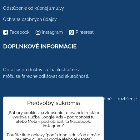
Odstúpenie od kúpnej zmluvy
Ochrana osobných údajov
Facebook
Instagram
Pinterest
DOPLNKOVÉ INFORMÁCIE
Obrázky produktov sú iba ilustračné a
môžu sa farebne odlišovať od skutočnosti.
Farebnosť obrázkov tiež ovplyvňuje farebné rozlíšenie
Predvoľby súkromia
zobrazovacej jednotky.
„Súbory cookies na zlepšenie relevancie reklám
využíva služba Google Ads – podrobnosti tu
alebo Meta – podrobnosti tu (Facebook,
Instagram)."
Obklady a dlažby s kameninovým, mramorovým,
dreveným dizajnom majú viacero kresieb,
Použite tieto odkazy (podľa toho, kde všad e máte
reklamy, či len v Google alebo aj v Meta):