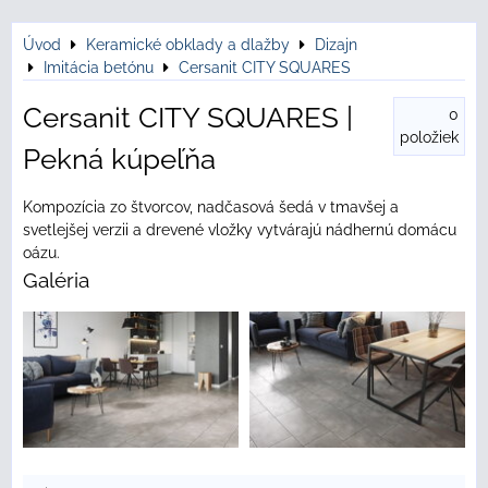
Úvod
Keramické obklady a dlažby
Dizajn
Imitácia betónu
Cersanit CITY SQUARES
Cersanit CITY SQUARES |
0
položiek
Pekná kúpeľňa
Kompozícia zo štvorcov, nadčasová šedá v tmavšej a
svetlejšej verzii a drevené vložky vytvárajú nádhernú domácu
oázu.
Galéria