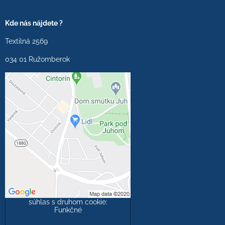
Kde nás nájdete ?
Textilná 2569
034 01 Ružomberok
Externý obsah je
blokovaný Voľbami
súkromia
Prajete si načítať externý
obsah?
Povoliť tentokrát
Povoliť a zapamätať -
súhlas s druhom cookie:
Funkčné