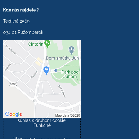
Kde nás nájdete ?
Textilná 2569
034 01 Ružomberok
Externý obsah je
blokovaný Voľbami
súkromia
Prajete si načítať externý
obsah?
Povoliť tentokrát
Povoliť a zapamätať -
súhlas s druhom cookie:
Funkčné