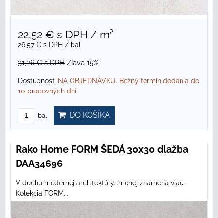
22,52 €
s DPH
/ m²
26,57 €
s DPH
/ bal
31,26 €
s DPH
Zľava 15%
Dostupnosť:
NA OBJEDNÁVKU. Bežný termín dodania do
10 pracovných dní
DO KOŠÍKA
bal
Rako Home FORM ŠEDÁ 30x30 dlažba
DAA34696
V duchu modernej architektúry...menej znamená viac.
Kolekcia FORM...