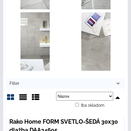
Filter
Iba skladom
Mriežka
Zoznam
Tabuľka
Rako Home FORM SVETLO-ŠEDÁ 30x30
dlažba DAA34695