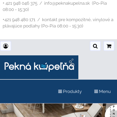
+ 421 948 046 375 / info@peknakupelna.sk
(Po-Pia
08:00 - 15:30)
+421 948 480 171 / kontakt pre kompozitné, vinylové a
plávajúce podlahy (Po-Pia 08:00 - 15:30)
Produkty
Menu