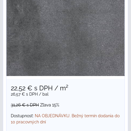
22,52 €
s DPH
/ m²
26,57 €
s DPH
/ bal
31,26 €
s DPH
Zľava 15%
Dostupnosť:
NA OBJEDNÁVKU. Bežný termín dodania do
10 pracovných dní