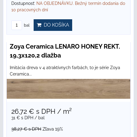
Dostupnosť:
NA OBJEDNÁVKU. Bežný termín dodania do
10 pracovných dní
DO KOŠÍKA
bal
Zoya Ceramica LENARO HONEY REKT.
19,3x120,2 dlažba
Imitácia dreva v 4 atraktívnych farbách, to je série Zoya
Ceramica...
26,72 €
s DPH
/ m²
31 €
s DPH
/ bal
38,27 €
s DPH
Zľava 19%