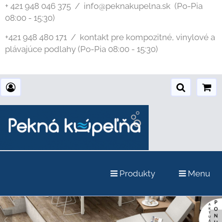
+ 421 948 046 375 / info@peknakupelna.sk
(Po-Pia
08:00 - 15:30)
+421 948 480 171 / kontakt pre kompozitné, vinylové a
plávajúce podlahy (Po-Pia 08:00 - 15:30)
Produkty
Menu