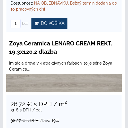
Dostupnosť:
NA OBJEDNÁVKU. Bežný termín dodania do
10 pracovných dní
DO KOŠÍKA
bal
Zoya Ceramica LENARO CREAM REKT.
19,3x120,2 dlažba
Imitácia dreva v 4 atraktívnych farbách, to je série Zoya
Ceramica...
26,72 €
s DPH
/ m²
31 €
s DPH
/ bal
38,27 €
s DPH
Zľava 19%