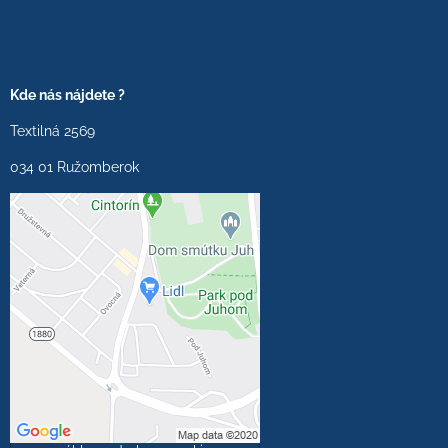
Kde nás nájdete ?
Textilná 2569
034 01 Ružomberok
Externý obsah je
blokovaný Voľbami
súkromia
Prajete si načítať externý
obsah?
Povoliť tentokrát
Povoliť a zapamätať -