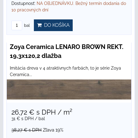
Dostupnosť:
NA OBJEDNÁVKU. Bežný termín dodania do
10 pracovných dní
DO KOŠÍKA
bal
Zoya Ceramica LENARO BROWN REKT.
19,3x120,2 dlažba
Imitácia dreva v 4 atraktívnych farbách, to je série Zoya
Ceramica...
26,72 €
s DPH
/ m²
31 €
s DPH
/ bal
38,27 €
s DPH
Zľava 19%