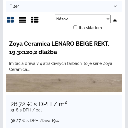
Filter
Iba skladom
Mriežka
Zoznam
Tabuľka
Zoya Ceramica LENARO BEIGE REKT.
19,3x120,2 dlažba
Imitácia dreva v 4 atraktívnych farbách, to je série Zoya
Ceramica...
26,72 €
s DPH
/ m²
31 €
s DPH
/ bal
38,27 €
s DPH
Zľava 19%