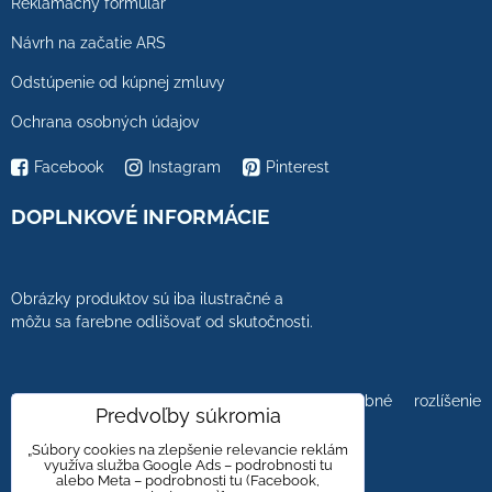
Reklamačný formulár
Návrh na začatie ARS
Odstúpenie od kúpnej zmluvy
Ochrana osobných údajov
Facebook
Instagram
Pinterest
DOPLNKOVÉ INFORMÁCIE
Obrázky produktov sú iba ilustračné a
môžu sa farebne odlišovať od skutočnosti.
Farebnosť obrázkov tiež ovplyvňuje farebné rozlíšenie
Predvoľby súkromia
zobrazovacej jednotky.
„Súbory cookies na zlepšenie relevancie reklám
využíva služba Google Ads – podrobnosti tu
alebo Meta – podrobnosti tu (Facebook,