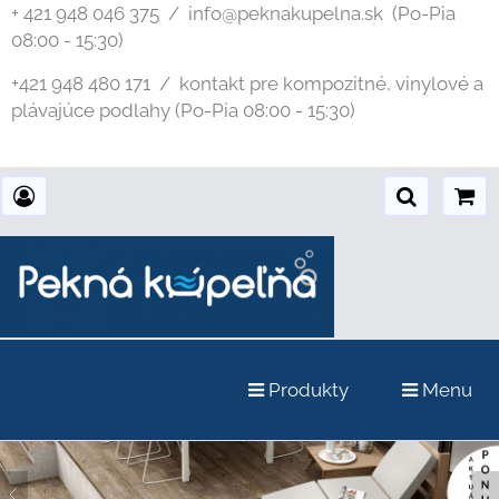
+ 421 948 046 375 / info@peknakupelna.sk
(Po-Pia
08:00 - 15:30)
+421 948 480 171 / kontakt pre kompozitné, vinylové a
plávajúce podlahy (Po-Pia 08:00 - 15:30)
Produkty
Menu