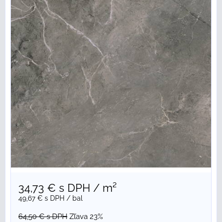
34,73 €
s DPH
/ m²
49,67 €
s DPH
/ bal
64,50 €
s DPH
Zľava 23%