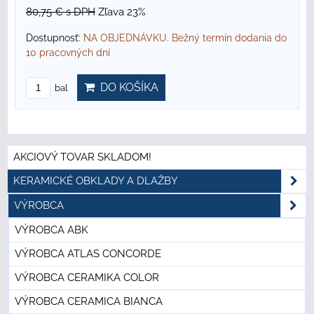
80,75 €
s DPH
Zľava 23%
Dostupnosť:
NA OBJEDNÁVKU. Bežný termín dodania do
10 pracovných dní
DO KOŠÍKA
bal
AKCIOVÝ TOVAR SKLADOM!
KERAMICKÉ OBKLADY A DLAŽBY
VÝROBCA
VÝROBCA ABK
VÝROBCA ATLAS CONCORDE
VÝROBCA CERAMIKA COLOR
VÝROBCA CERAMICA BIANCA