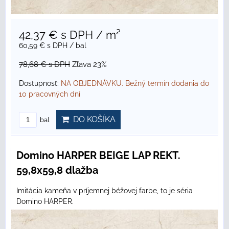
42,37 €
s DPH
/ m²
60,59 €
s DPH
/ bal
78,68 €
s DPH
Zľava 23%
Dostupnosť:
NA OBJEDNÁVKU. Bežný termín dodania do
10 pracovných dní
DO KOŠÍKA
bal
Domino HARPER BEIGE LAP REKT.
59,8x59,8 dlažba
Imitácia kameňa v príjemnej béžovej farbe, to je séria
Domino HARPER.