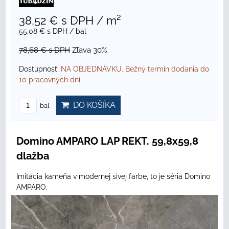
38,52 €
s DPH
/ m²
55,08 €
s DPH
/ bal
78,68 €
s DPH
Zľava 30%
Dostupnosť:
NA OBJEDNÁVKU. Bežný termín dodania do
10 pracovných dní
DO KOŠÍKA
bal
Domino AMPARO LAP REKT. 59,8x59,8
dlažba
Imitácia kameňa v modernej sivej farbe, to je séria Domino
AMPARO.