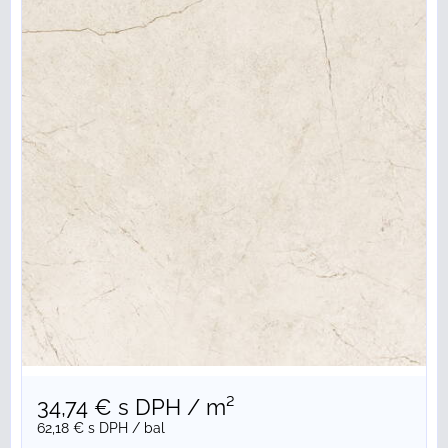
34,74 €
s DPH
/ m²
62,18 €
s DPH
/ bal