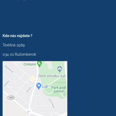
Kde nás nájdete ?
Textilná 2569
034 01 Ružomberok
Externý obsah je
blokovaný Voľbami
súkromia
Prajete si načítať externý
obsah?
Povoliť tentokrát