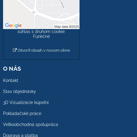
obsah?
Povoliť tentokrát
Povoliť a zapamätať -
súhlas s druhom cookie:
Funkčné
Otvoriť obsah v novom okne
O NÁS
Kontakt
Stav objednávky
3D Vizualizácie kúpeľní
Pokladačské práce
Veľkoobchodná spolupráca
Doprava a platba