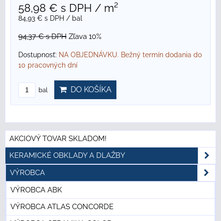
58,98 €
s DPH
/ m²
84,93 €
s DPH
/ bal
94,37 €
s DPH
Zľava 10%
Dostupnosť:
NA OBJEDNÁVKU. Bežný termín dodania do
10 pracovných dní
DO KOŠÍKA
bal
AKCIOVÝ TOVAR SKLADOM!
KERAMICKÉ OBKLADY A DLAŽBY
VÝROBCA
VÝROBCA ABK
VÝROBCA ATLAS CONCORDE