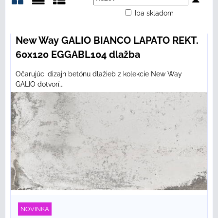
Iba skladom
Mriežka
Zoznam
Tabuľka
New Way GALIO BIANCO LAPATO REKT.
60x120 EGGABL104 dlažba
Očarujúci dizajn betónu dlažieb z kolekcie New Way
GALIO dotvorí...
NOVINKA