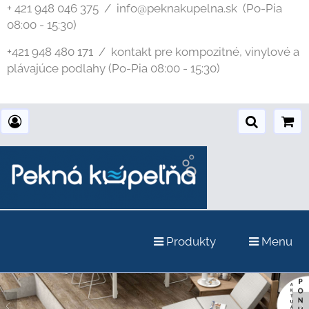
+ 421 948 046 375 / info@peknakupelna.sk
(Po-Pia
08:00 - 15:30)
+421 948 480 171 / kontakt pre kompozitné, vinylové a
plávajúce podlahy (Po-Pia 08:00 - 15:30)
Produkty
Menu