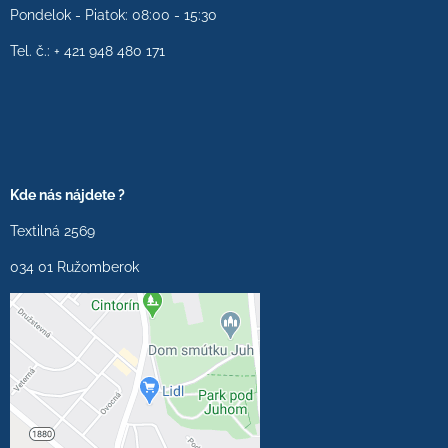
Pondelok - Piatok: 08:00 - 15:30
Tel. č.: + 421 948 480 171
Kde nás nájdete ?
Textilná 2569
034 01 Ružomberok
Externý obsah je
blokovaný Voľbami
súkromia
Prajete si načítať externý