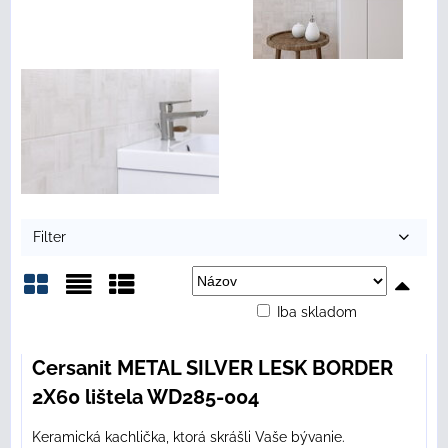
Filter
Iba skladom
Mriežka
Zoznam
Tabuľka
Cersanit METAL SILVER LESK BORDER
2X60 lištela WD285-004
Keramická kachlička, ktorá skrášli Vaše bývanie.