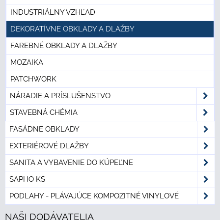
INDUSTRIÁLNY VZHĽAD
DEKORATÍVNE OBKLADY A DLAŽBY
FAREBNÉ OBKLADY A DLAŽBY
MOZAIKA
PATCHWORK
NÁRADIE A PRÍSLUŠENSTVO
STAVEBNÁ CHÉMIA
FASÁDNE OBKLADY
EXTERIÉROVÉ DLAŽBY
SANITA A VYBAVENIE DO KÚPEĽNE
SAPHO KS
PODLAHY - PLÁVAJÚCE KOMPOZITNÉ VINYLOVÉ
NAŠI DODÁVATELIA