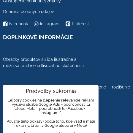
Odstúpenie od kúpnej zmluvy
Ochrana osobných údajov
Facebook
Instagram
Pinterest
DOPLNKOVÉ INFORMÁCIE
Obrázky produktov sú iba ilustračné a
môžu sa farebne odlišovať od skutočnosti.
Farebnosť obrázkov tiež ovplyvňuje farebné rozlíšenie
Predvoľby súkromia
zobrazovacej jednotky.
„Súbory cookies na zlepšenie relevancie reklám
využíva služba Google Ads – podrobnosti tu
alebo Meta – podrobnosti tu (Facebook,
Instagram)."
Obklady a dlažby s kameninovým, mramorovým,
dreveným dizajnom majú viacero kresieb,
Použite tieto odkazy (podľa toho, kde všad e máte
reklamy, či len v Google alebo aj v Meta):
aby bola zachovaná čo najväčšia autentickosť