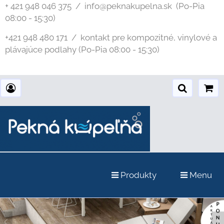
+ 421 948 046 375 / info@peknakupelna.sk
(Po-Pia
08:00 - 15:30)
+421 948 480 171 / kontakt pre kompozitné, vinylové a
plávajúce podlahy (Po-Pia 08:00 - 15:30)
Produkty
Menu