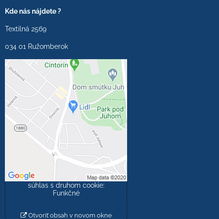
Kde nás nájdete ?
Textilná 2569
034 01 Ružomberok
Externý obsah je
blokovaný Voľbami
súkromia
Prajete si načítať externý
obsah?
Povoliť tentokrát
Povoliť a zapamätať -
súhlas s druhom cookie:
Funkčné
Otvoriť obsah v novom okne