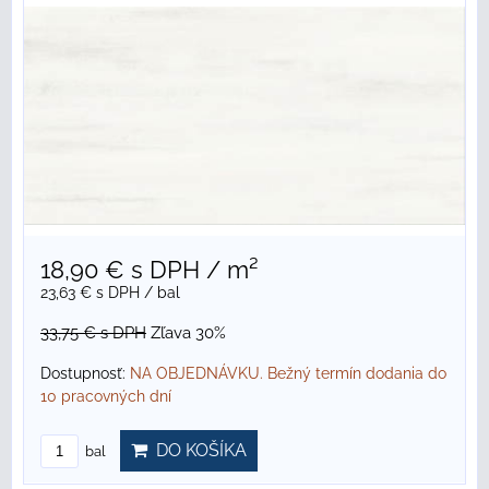
18,90 €
s DPH
/ m²
23,63 €
s DPH
/ bal
33,75 €
s DPH
Zľava 30%
Dostupnosť:
NA OBJEDNÁVKU. Bežný termín dodania do
10 pracovných dní
DO KOŠÍKA
bal