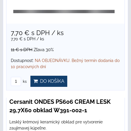
7,70 €
s DPH
/ ks
7,70 €
s DPH
/ ks
11 €
s DPH
Zľava 30%
Dostupnosť:
NA OBJEDNÁVKU. Bežný termín dodania do
10 pracovných dní
DO KOŠÍKA
ks
Cersanit ONDES PS606 CREAM LESK
29,7X60 obklad W391-002-1
Lesklý krémový keramický obklad pre vytvorenie
zaujímavej kúpeľne.