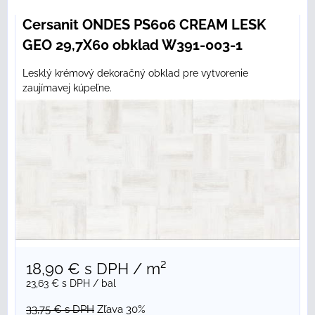
Cersanit ONDES PS606 CREAM LESK
GEO 29,7X60 obklad W391-003-1
Lesklý krémový dekoračný obklad pre vytvorenie
zaujímavej kúpeľne.
18,90 €
s DPH
/ m²
23,63 €
s DPH
/ bal
33,75 €
s DPH
Zľava 30%