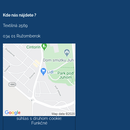
Kde nás nájdete ?
Textilná 2569
034 01 Ružomberok
Externý obsah je
blokovaný Voľbami
súkromia
Prajete si načítať externý
obsah?
Povoliť tentokrát
Povoliť a zapamätať -
súhlas s druhom cookie:
Funkčné