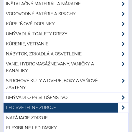
INŠTALAČNÝ MATERIÁL A NÁRADIE
VODOVODNÉ BATÉRIE A SPRCHY
KÚPEĽŇOVÉ DOPLNKY
UMÝVADLÁ, TOALETY DREZY
KÚRENIE, VETRANIE
NÁBYTOK, ZRKADLÁ A OSVETLENIE
VANE, HYDROMASÁŽNE VANY, VANIČKY A
KANÁLIKY
SPRCHOVÉ KÚTY A DVERE, BOXY A VAŇOVÉ
ZÁSTENY
UMÝVADLO PRÍSLUŠENSTVO
LED SVETELNÉ ZDROJE
NAPÁJACIE ZDROJE
FLEXIBILNÉ LED PÁSIKY