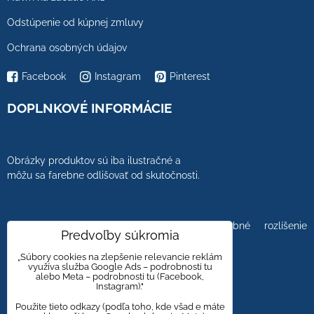
Odstúpenie od kúpnej zmluvy
Ochrana osobných údajov
Facebook
Instagram
Pinterest
DOPLNKOVÉ INFORMÁCIE
Obrázky produktov sú iba ilustračné a
môžu sa farebne odlišovať od skutočnosti.
Farebnosť obrázkov tiež ovplyvňuje farebné rozlíšenie
Predvoľby súkromia
zobrazovacej jednotky.
„Súbory cookies na zlepšenie relevancie reklám
využíva služba Google Ads – podrobnosti tu
alebo Meta – podrobnosti tu (Facebook,
Instagram)."
Obklady a dlažby s kameninovým, mramorovým,
dreveným dizajnom majú viacero kresieb,
Použite tieto odkazy (podľa toho, kde všad e máte