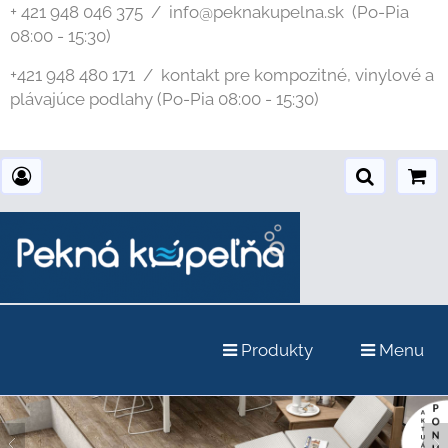
+ 421 948 046 375 / info@peknakupelna.sk
(Po-Pia
08:00 - 15:30)
+421 948 480 171 / kontakt pre kompozitné, vinylové a
plávajúce podlahy (Po-Pia 08:00 - 15:30)
Produkty
Menu