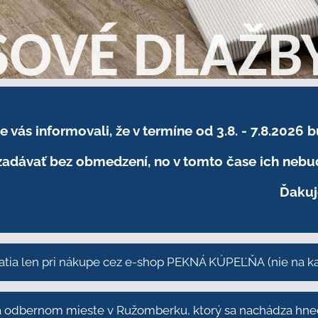
sme vás informovali, že v termíne od 3.8. - 7.8
adávať bez obmedzení, no v tomto čase ich nebud
Ďakuj
atia len pri nákupe cez e-shop PEKNÁ KÚPEĽŇA
(nie na 
odbernom mieste v Ružomberku, ktorý sa nachádza hneď 