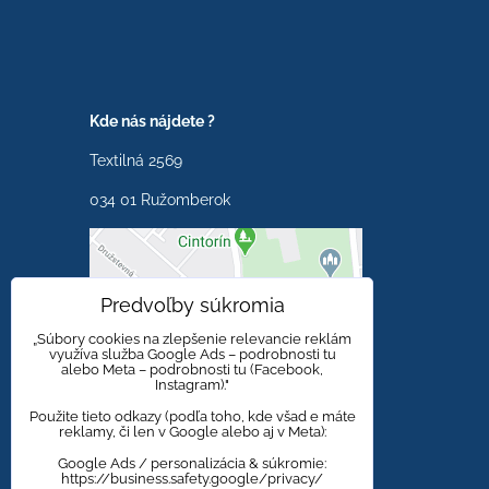
Kde nás nájdete ?
Textilná 2569
034 01 Ružomberok
Externý obsah je
Predvoľby súkromia
blokovaný Voľbami
súkromia
„Súbory cookies na zlepšenie relevancie reklám
využíva služba Google Ads – podrobnosti tu
alebo Meta – podrobnosti tu (Facebook,
Prajete si načítať externý
Instagram)."
obsah?
Použite tieto odkazy (podľa toho, kde všad e máte
reklamy, či len v Google alebo aj v Meta):
Povoliť tentokrát
Google Ads / personalizácia & súkromie:
https://business.safety.google/privacy/