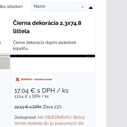
Názov
Iba skladom
Čierna dekorácia 2,3x74,8
lištela
S
Čierna dekorácia doplní akúkoľvek
kúpeľňu.
17,04 €
s DPH
/ ks
17,04 €
s DPH
/ ks
22,13 €
s DPH
Zľava 23%
Dostupnosť:
NA OBJEDNÁVKU. Bežný
termín dodania do 10 pracovných dní