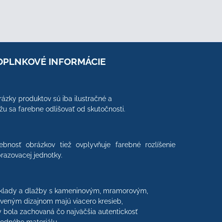
OPLNKOVÉ INFORMÁCIE
ázky produktov sú iba ilustračné a
u sa farebne odlišovať od skutočnosti.
ebnosť obrázkov tiež ovplyvňuje farebné rozlíšenie
razovacej jednotky.
klady a dlažby s kameninovým, mramorovým,
veným dizajnom majú viacero kresieb,
 bola zachovaná čo najväčšia autentickosť