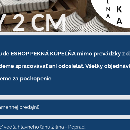
.2026 bude ESHOP PEKNÁ KÚPEĽŇA mimo prevádzky
z 
eme spracovávať ani odosielať. Všetky objednáv
eme za pochopenie
kamennej predajni)
vedľa hlavného ťahu Žilina - Poprad.