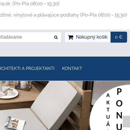
na.sk
(Po-Pia 08:00 - 15:30)
tné, vinylové a plávajúce podlahy (Po-Pia 08:00 - 15:30)
Nákupný košík
0 €
RCHITEKTI A PROJEKTANTI
KONTAKT