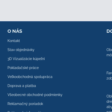
O NÁS
D
Kontakt
Stav objednávky
Obr
môž
3D Vizualizácie kúpeľní
Pokladačské práce
Far
Veľkoobchodná spolupráca
zob
Doprava a platba
Všeobecné obchodné podmienky
Ob
dre
Reklamačný poriadok
aby