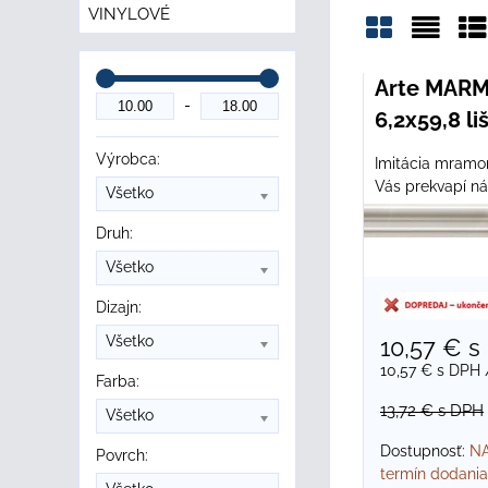
VINYLOVÉ
Mriežka
Zozn
Ta
Arte MARM
6,2x59,8 li
Výrobca:
Imitácia mramo
Vás prekvapí n
Všetko
Druh:
Všetko
Dizajn:
Všetko
10,57 €
s
10,57 €
s DPH
Farba:
13,72 €
s DPH
Všetko
Dostupnosť:
NA
Povrch:
termín dodania