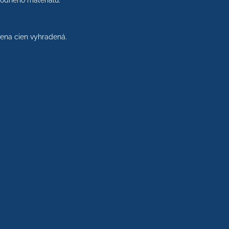
rodného materiálu.
na cien vyhradená.