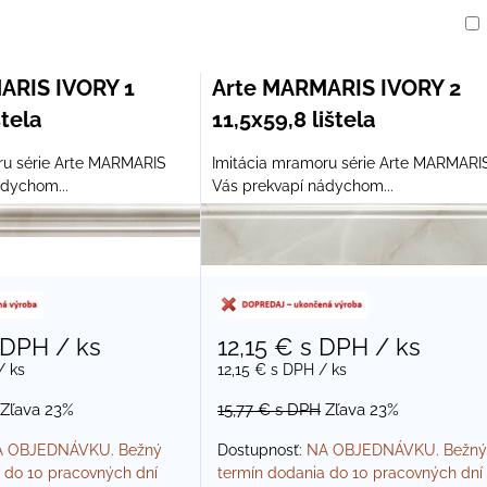
am
buľka
ARIS IVORY 1
Arte MARMARIS IVORY 2
štela
11,5x59,8 lištela
ru série Arte MARMARIS
Imitácia mramoru série Arte MARMARI
ádychom...
Vás prekvapí nádychom...
 DPH
/ ks
12,15 €
s DPH
/ ks
/ ks
12,15 €
s DPH
/ ks
Zľava 23%
15,77 €
s DPH
Zľava 23%
 OBJEDNÁVKU. Bežný
Dostupnosť:
NA OBJEDNÁVKU. Bežný
 do 10 pracovných dní
termín dodania do 10 pracovných dní