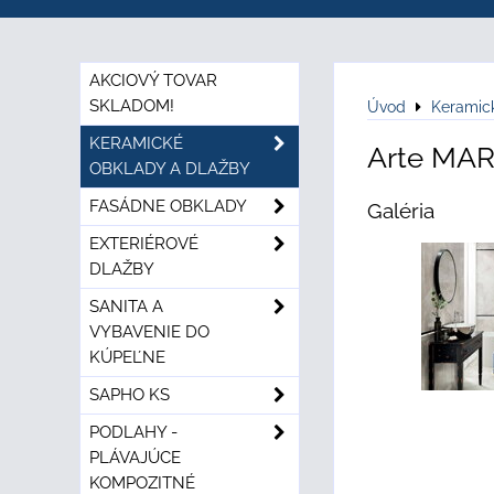
AKCIOVÝ TOVAR
SKLADOM!
Úvod
Keramic
KERAMICKÉ
Arte MAR
OBKLADY A DLAŽBY
FASÁDNE OBKLADY
Galéria
EXTERIÉROVÉ
DLAŽBY
SANITA A
VYBAVENIE DO
KÚPEĽNE
SAPHO KS
PODLAHY -
PLÁVAJÚCE
KOMPOZITNÉ