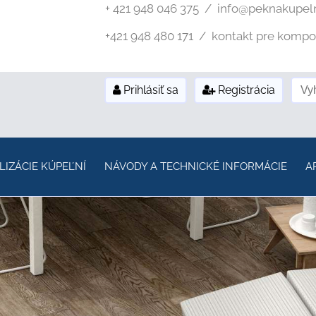
+ 421 948 046 375 / info@peknakupel
+421 948 480 171 / kontakt pre kompozi
Prihlásiť sa
Registrácia
LIZÁCIE KÚPEĽNÍ
NÁVODY A TECHNICKÉ INFORMÁCIE
A