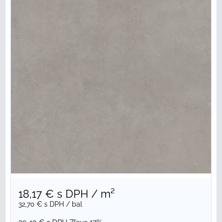
18,17 €
s DPH
/ m²
32,70 €
s DPH
/ bal