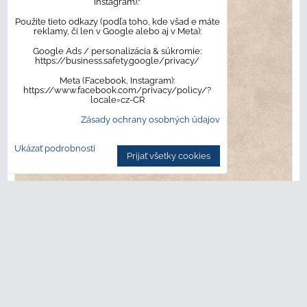
Instagram)."
Použite tieto odkazy (podľa toho, kde všad e máte
reklamy, či len v Google alebo aj v Meta):
Google Ads / personalizácia & súkromie:
https://business.safety.google/privacy/
Meta (Facebook, Instagram):
https://www.facebook.com/privacy/policy/?
locale=cz-CR
Zásady ochrany osobných údajov
Ukázať podrobnosti
Prijať všetky cookies
16,26 €
s DPH
/ m²
25,20 €
s DPH
/ bal
30,36 €
s DPH
Zľava 17%
Dostupnosť:
NA OBJEDNÁVKU. Bežný termín dodania do
10 pracovných dní