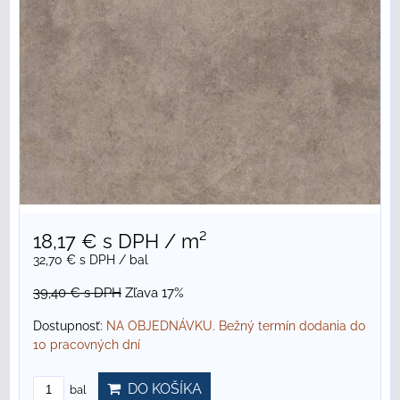
18,17 €
s DPH
/ m²
32,70 €
s DPH
/ bal
39,40 €
s DPH
Zľava 17%
Dostupnosť:
NA OBJEDNÁVKU. Bežný termín dodania do
10 pracovných dní
DO KOŠÍKA
bal