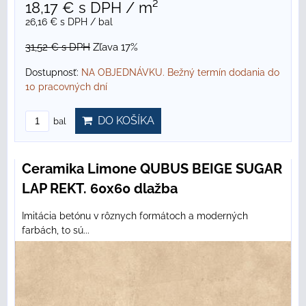
18,17 €
s DPH
/ m²
26,16 €
s DPH
/ bal
31,52 €
s DPH
Zľava 17%
Dostupnosť:
NA OBJEDNÁVKU. Bežný termín dodania do
10 pracovných dní
DO KOŠÍKA
bal
Ceramika Limone QUBUS BEIGE SUGAR
LAP REKT. 60x60 dlažba
Imitácia betónu v rôznych formátoch a moderných
farbách, to sú...