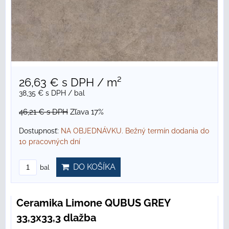
26,63 €
s DPH
/ m²
38,35 €
s DPH
/ bal
46,21 €
s DPH
Zľava 17%
Dostupnosť:
NA OBJEDNÁVKU. Bežný termín dodania do
10 pracovných dní
DO KOŠÍKA
bal
Ceramika Limone QUBUS GREY
33,3x33,3 dlažba