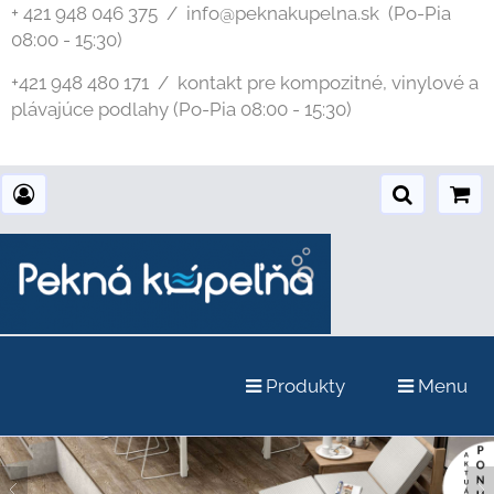
+ 421 948 046 375 / info@peknakupelna.sk
(Po-Pia
08:00 - 15:30)
+421 948 480 171 / kontakt pre kompozitné, vinylové a
plávajúce podlahy (Po-Pia 08:00 - 15:30)
Produkty
Menu