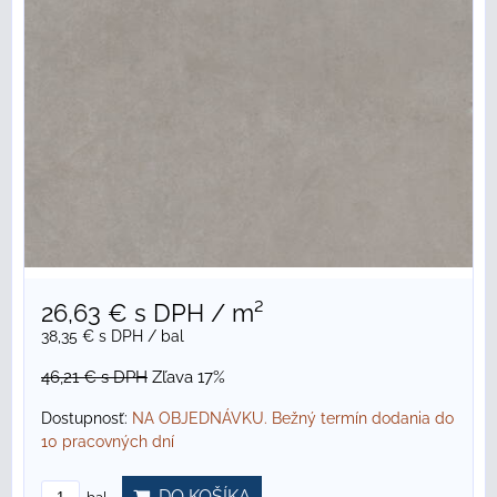
26,63 €
s DPH
/ m²
38,35 €
s DPH
/ bal
46,21 €
s DPH
Zľava 17%
Dostupnosť:
NA OBJEDNÁVKU. Bežný termín dodania do
10 pracovných dní
DO KOŠÍKA