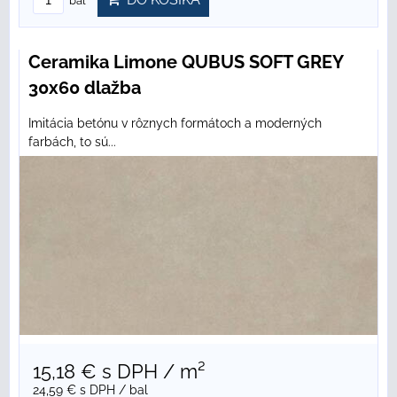
bal
Ceramika Limone QUBUS SOFT GREY
30x60 dlažba
Imitácia betónu v rôznych formátoch a moderných
farbách, to sú...
15,18 €
s DPH
/ m²
24,59 €
s DPH
/ bal