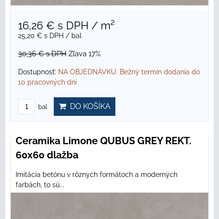
16,26 €
s DPH
/ m²
25,20 €
s DPH
/ bal
30,36 €
s DPH
Zľava 17%
Dostupnosť:
NA OBJEDNÁVKU. Bežný termín dodania do
10 pracovných dní
DO KOŠÍKA
bal
Ceramika Limone QUBUS GREY REKT.
60x60 dlažba
Imitácia betónu v rôznych formátoch a moderných
farbách, to sú...