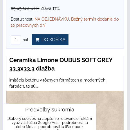
29,63 €
s DPH
Zľava 17%
Dostupnosť:
NA OBJEDNÁVKU. Bežný termín dodania do
10 pracovných dní
DO KOŠÍKA
bal
Ceramika Limone QUBUS SOFT GREY
33,3x33,3 dlažba
Imitácia betónu v rôznych formátoch a moderných
farbách, to sú...
Predvoľby súkromia
„Súbory cookies na zlepšenie relevancie reklám
využíva služba Google Ads – podrobnosti tu
alebo Meta – podrobnosti tu (Facebook,