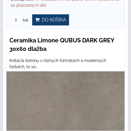
10 pracovných dní
DO KOŠÍKA
bal
Ceramika Limone QUBUS DARK GREY
30x60 dlažba
Imitácia betónu v rôznych formátoch a moderných
farbách, to sú...