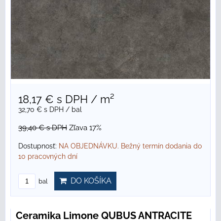
18,17 €
s DPH
/ m²
32,70 €
s DPH
/ bal
39,40 €
s DPH
Zľava 17%
Dostupnosť:
NA OBJEDNÁVKU. Bežný termín dodania do
10 pracovných dní
DO KOŠÍKA
bal
Ceramika Limone QUBUS ANTRACITE