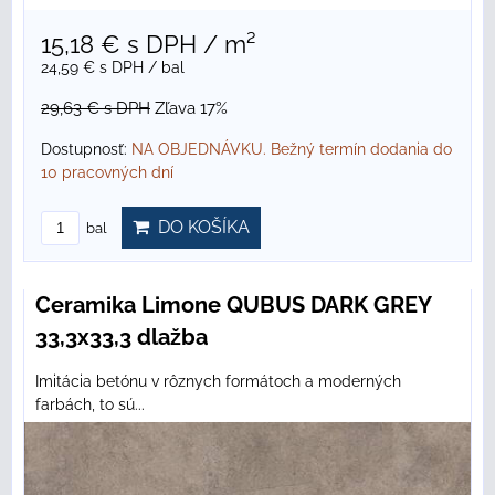
15,18 €
s DPH
/ m²
24,59 €
s DPH
/ bal
29,63 €
s DPH
Zľava 17%
Dostupnosť:
NA OBJEDNÁVKU. Bežný termín dodania do
10 pracovných dní
DO KOŠÍKA
bal
Ceramika Limone QUBUS DARK GREY
33,3x33,3 dlažba
Imitácia betónu v rôznych formátoch a moderných
farbách, to sú...