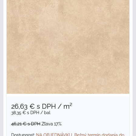
26,63 €
s DPH
/ m²
38,35 €
s DPH
/ bal
46,21 €
s DPH
Zľava 17%
Dostupnosť:
NA OBJEDNÁVKU. Bežný termín dodania do