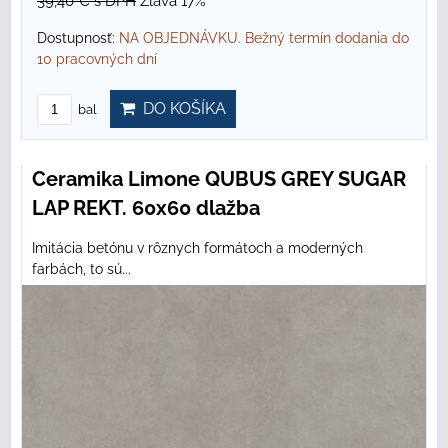
39,40 €
s DPH
Zľava 17%
Dostupnosť:
NA OBJEDNÁVKU. Bežný termín dodania do
10 pracovných dní
DO KOŠÍKA
bal
Ceramika Limone QUBUS GREY SUGAR
LAP REKT. 60x60 dlažba
Imitácia betónu v rôznych formátoch a moderných
farbách, to sú...