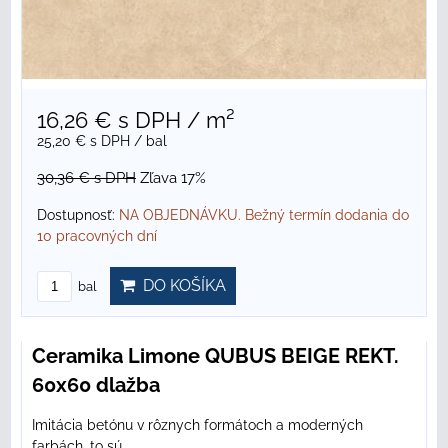
16,26 €
s DPH
/ m²
25,20 €
s DPH
/ bal
30,36 €
s DPH
Zľava 17%
Dostupnosť:
NA OBJEDNÁVKU. Bežný termín dodania do
10 pracovných dní
DO KOŠÍKA
bal
Ceramika Limone QUBUS BEIGE REKT.
60x60 dlažba
Imitácia betónu v rôznych formátoch a moderných
farbách, to sú...