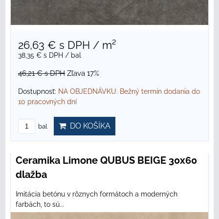
26,63 €
s DPH
/ m²
38,35 €
s DPH
/ bal
46,21 €
s DPH
Zľava 17%
Dostupnosť:
NA OBJEDNÁVKU. Bežný termín dodania do
10 pracovných dní
DO KOŠÍKA
bal
Ceramika Limone QUBUS BEIGE 30x60
dlažba
Imitácia betónu v rôznych formátoch a moderných
farbách, to sú...