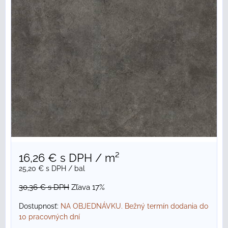
16,26 €
s DPH
/ m²
25,20 €
s DPH
/ bal
30,36 €
s DPH
Zľava 17%
Dostupnosť:
NA OBJEDNÁVKU. Bežný termín dodania do
10 pracovných dní