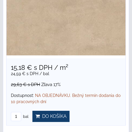
15,18 €
s DPH
/ m²
24,59 €
s DPH
/ bal
29,63 €
s DPH
Zľava 17%
Dostupnosť:
NA OBJEDNÁVKU. Bežný termín dodania do
10 pracovných dní
DO KOŠÍKA
bal