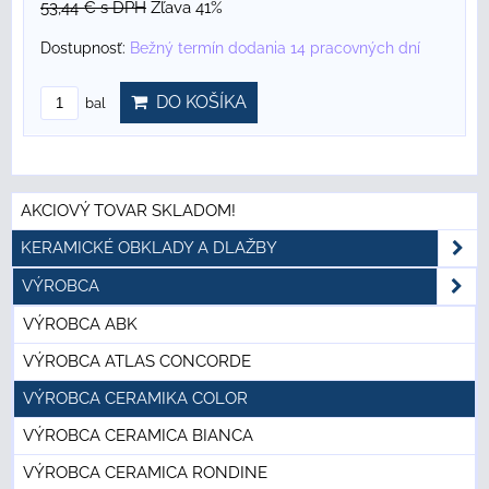
53,44 €
s DPH
Zľava 41%
Dostupnosť:
Bežný termín dodania 14 pracovných dní
DO KOŠÍKA
bal
AKCIOVÝ TOVAR SKLADOM!
KERAMICKÉ OBKLADY A DLAŽBY
VÝROBCA
VÝROBCA ABK
VÝROBCA ATLAS CONCORDE
VÝROBCA CERAMIKA COLOR
VÝROBCA CERAMICA BIANCA
VÝROBCA CERAMICA RONDINE