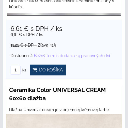
Dekorácie INOX dotvoria akékoľvek keramické obklady v
kúpeľni.
6,61 €
s DPH
/ ks
6,61 €
s DPH
/ ks
11,21 €
s DPH
Zľava 41%
Dostupnosť:
Bežný termín dodania 14 pracovných dní
DO KOŠÍKA
ks
Ceramika Color UNIVERSAL CREAM
60x60 dlažba
Dlažba Universal cream je v príjemnej krémovej farbe.