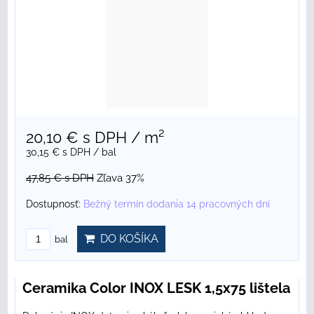
20,10 €
s DPH
/ m²
30,15 €
s DPH
/ bal
47,85 €
s DPH
Zľava 37%
Dostupnosť:
Bežný termín dodania 14 pracovných dní
DO KOŠÍKA
bal
Ceramika Color INOX LESK 1,5x75 lištela