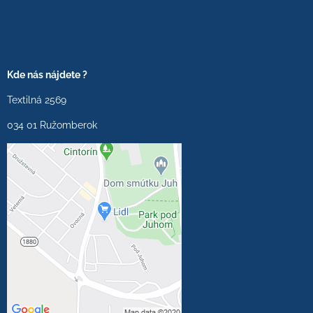
Kde nás nájdete ?
Textilná 2569
034 01 Ružomberok
Externý obsah je
blokovaný Voľbami
súkromia
Prajete si načítať externý
obsah?
Povoliť tentokrát
Povoliť a zapamätať -