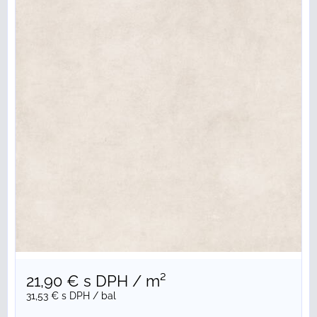
21,90 €
s DPH
/ m²
31,53 €
s DPH
/ bal