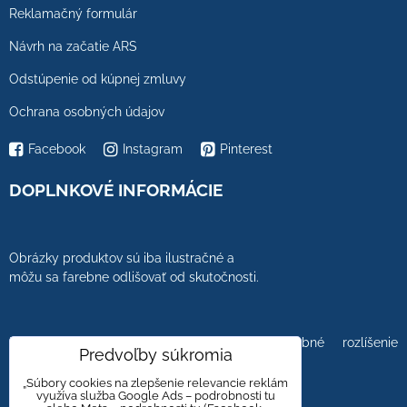
Reklamačný formulár
Návrh na začatie ARS
Odstúpenie od kúpnej zmluvy
Ochrana osobných údajov
Facebook
Instagram
Pinterest
DOPLNKOVÉ INFORMÁCIE
Obrázky produktov sú iba ilustračné a
môžu sa farebne odlišovať od skutočnosti.
Farebnosť obrázkov tiež ovplyvňuje farebné rozlíšenie
Predvoľby súkromia
zobrazovacej jednotky.
„Súbory cookies na zlepšenie relevancie reklám
využíva služba Google Ads – podrobnosti tu