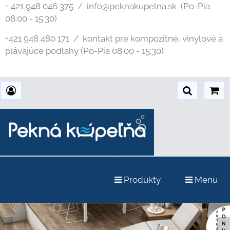
+ 421 948 046 375 / info@peknakupelna.sk
(Po-Pia
08:00 - 15:30)
+421 948 480 171 / kontakt pre kompozitné, vinylové a
plávajúce podlahy (Po-Pia 08:00 - 15:30)
Produkty
Menu