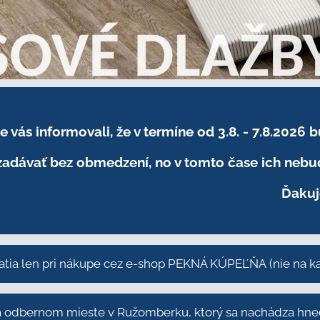
sme vás informovali, že v termíne od 3.8. - 7.8
adávať bez obmedzení, no v tomto čase ich nebud
Ďakuj
atia len pri nákupe cez e-shop PEKNÁ KÚPEĽŇA
(nie na 
odbernom mieste v Ružomberku, ktorý sa nachádza hneď 