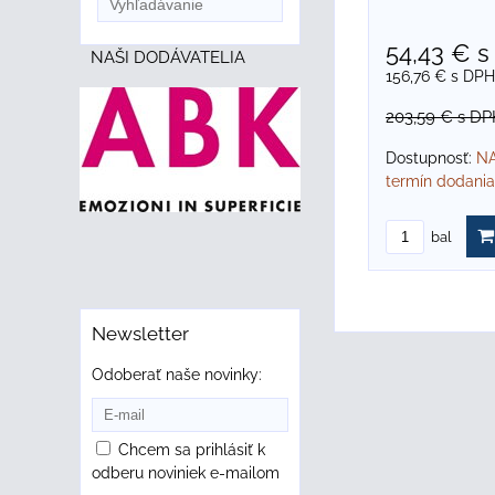
54,43 €
s
NAŠI DODÁVATELIA
156,76 €
s DPH
203,59 €
s DP
Dostupnosť:
NA
termín dodania
bal
Newsletter
Odoberať naše novinky:
Chcem sa prihlásiť k
odberu noviniek e-mailom