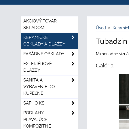
AKCIOVÝ TOVAR
SKLADOM!
Úvod
Keramic
KERAMICKÉ
Tubadzin 
OBKLADY A DLAŽBY
FASÁDNE OBKLADY
Mimoriadne vizuál
EXTERIÉROVÉ
Galéria
DLAŽBY
SANITA A
VYBAVENIE DO
KÚPEĽNE
SAPHO KS
PODLAHY -
PLÁVAJÚCE
KOMPOZITNÉ