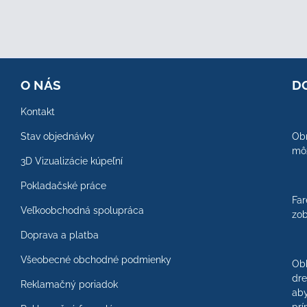
O NÁS
D
Kontakt
Stav objednávky
Obr
môž
3D Vizualizácie kúpeľní
Pokladačské práce
Far
Veľkoobchodná spolupráca
zob
Doprava a platba
Všeobecné obchodné podmienky
Ob
dre
Reklamačný poriadok
aby