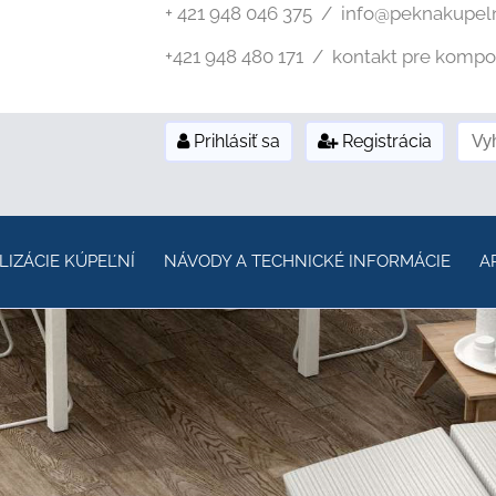
+ 421 948 046 375 / info@peknakupel
+421 948 480 171 / kontakt pre kompozi
Prihlásiť sa
Registrácia
LIZÁCIE KÚPEĽNÍ
NÁVODY A TECHNICKÉ INFORMÁCIE
A