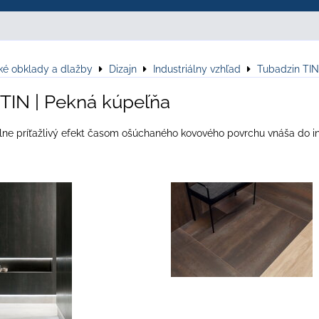
ké obklady a dlažby
Dizajn
Industriálny vzhľad
Tubadzin TIN
TIN | Pekná kúpeľňa
ne príťažlivý efekt časom ošúchaného kovového povrchu vnáša do int