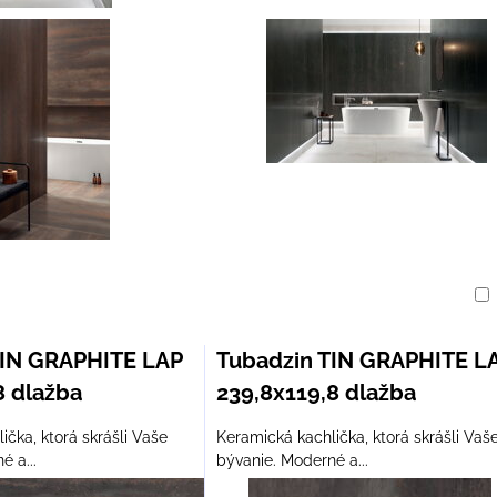
am
buľka
TIN GRAPHITE LAP
Tubadzin TIN GRAPHITE L
8 dlažba
239,8x119,8 dlažba
ička, ktorá skrášli Vaše
Keramická kachlička, ktorá skrášli Vaš
é a...
bývanie. Moderné a...