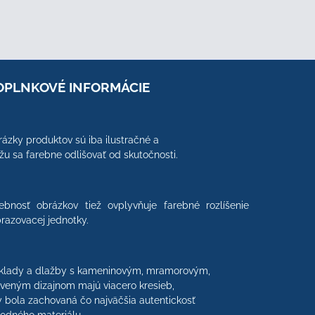
OPLNKOVÉ INFORMÁCIE
ázky produktov sú iba ilustračné a
u sa farebne odlišovať od skutočnosti.
ebnosť obrázkov tiež ovplyvňuje farebné rozlíšenie
razovacej jednotky.
klady a dlažby s kameninovým, mramorovým,
veným dizajnom majú viacero kresieb,
 bola zachovaná čo najväčšia autentickosť