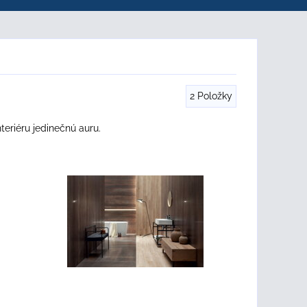
2
Položky
eriéru jedinečnú auru.