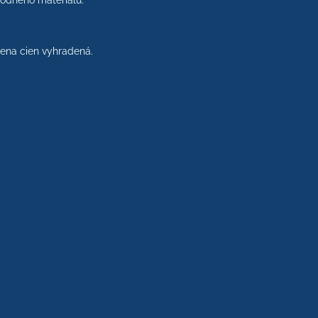
rodného materiálu.
na cien vyhradená.