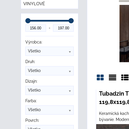
VINYLOVÉ
Výrobca:
Všetko
Druh:
Všetko
Dizajn:
Mriežka
Zozn
Ta
Všetko
Tubadzin 
Farba:
119,8x119,
Všetko
Keramická kachl
bývanie. Modern
Povrch: