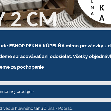
.2026 bude ESHOP PEKNÁ KÚPEĽŇA mimo prevádzky
z 
eme spracovávať ani odosielať. Všetky objednáv
eme za pochopenie
kamennej predajni)
vedľa hlavného ťahu Žilina - Poprad.