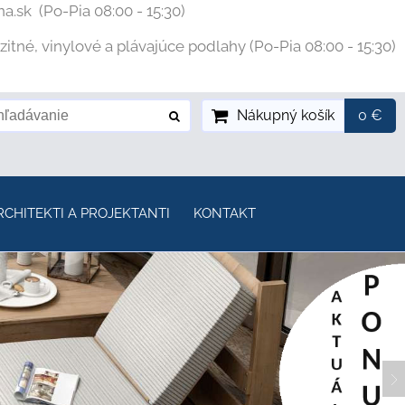
na.sk
(Po-Pia 08:00 - 15:30)
tné, vinylové a plávajúce podlahy (Po-Pia 08:00 - 15:30)
Nákupný košík
0 €
RCHITEKTI A PROJEKTANTI
KONTAKT