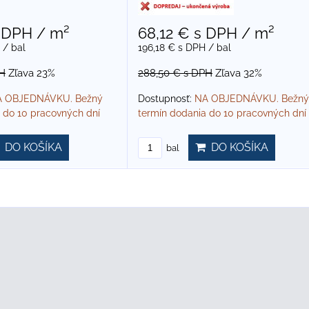
 DPH
/ m²
68,12 €
s DPH
/ m²
/ bal
196,18 €
s DPH
/ bal
H
Zľava 23%
288,50 €
s DPH
Zľava 32%
 OBJEDNÁVKU. Bežný
Dostupnosť:
NA OBJEDNÁVKU. Bežný
 do 10 pracovných dní
termín dodania do 10 pracovných dní
DO KOŠÍKA
DO KOŠÍKA
bal