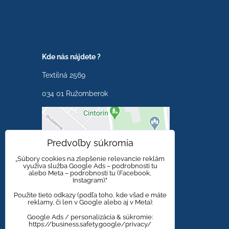
Kde nás nájdete ?
Textilná 2569
034 01 Ružomberok
Externý obsah je
Predvoľby súkromia
blokovaný Voľbami
súkromia
„Súbory cookies na zlepšenie relevancie reklám
využíva služba Google Ads – podrobnosti tu
alebo Meta – podrobnosti tu (Facebook,
Prajete si načítať externý
Instagram)."
obsah?
Použite tieto odkazy (podľa toho, kde všad e máte
reklamy, či len v Google alebo aj v Meta):
Povoliť tentokrát
Google Ads / personalizácia & súkromie:
https://business.safety.google/privacy/