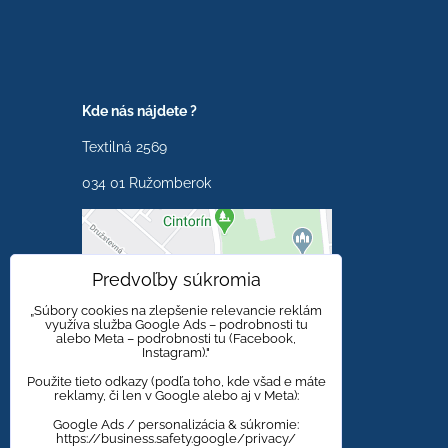
Kde nás nájdete ?
Textilná 2569
034 01 Ružomberok
Externý obsah je
Predvoľby súkromia
blokovaný Voľbami
súkromia
„Súbory cookies na zlepšenie relevancie reklám
využíva služba Google Ads – podrobnosti tu
alebo Meta – podrobnosti tu (Facebook,
Prajete si načítať externý
Instagram)."
obsah?
Použite tieto odkazy (podľa toho, kde všad e máte
reklamy, či len v Google alebo aj v Meta):
Povoliť tentokrát
Google Ads / personalizácia & súkromie:
https://business.safety.google/privacy/