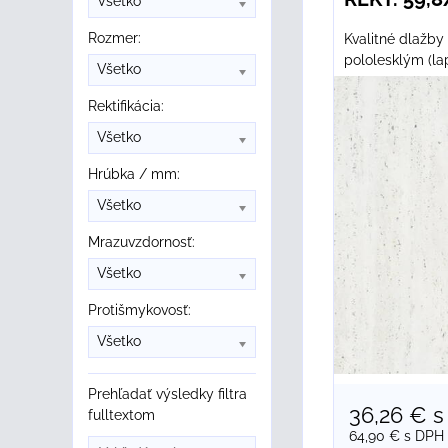
Všetko
Rozmer:
Kvalitné dlažby
pololesklým (lap
Všetko
Rektifikácia:
Všetko
Hrúbka / mm:
Všetko
Mrazuvzdornosť:
Všetko
Protišmykovosť:
Všetko
Prehľadať výsledky filtra
36,26 €
s
fulltextom
64,90 €
s DPH