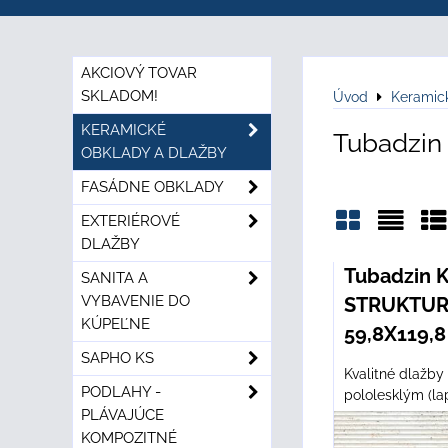
AKCIOVÝ TOVAR
SKLADOM!
Úvod
Keramic
KERAMICKÉ
Tubadzin
OBKLADY A DLAŽBY
FASÁDNE OBKLADY
EXTERIÉROVÉ
DLAŽBY
Mriežka
Zozn
Ta
Tubadzin 
SANITA A
VYBAVENIE DO
STRUKTUR
KÚPEĽNE
59,8X119,8
SAPHO KS
Kvalitné dlažby
PODLAHY -
pololesklým (lap
PLÁVAJÚCE
KOMPOZITNÉ