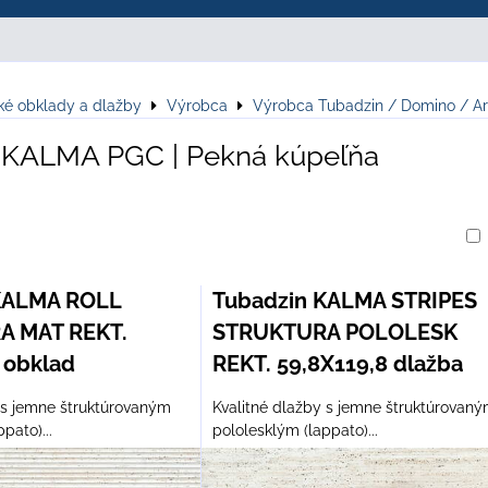
ké obklady a dlažby
Výrobca
Výrobca Tubadzin / Domino / Ar
 KALMA PGC | Pekná kúpeľňa
am
buľka
KALMA ROLL
Tubadzin KALMA STRIPES
A MAT REKT.
STRUKTURA POLOLESK
 obklad
REKT. 59,8X119,8 dlažba
 s jemne štruktúrovaným
Kvalitné dlažby s jemne štruktúrovan
pato)...
pololesklým (lappato)...