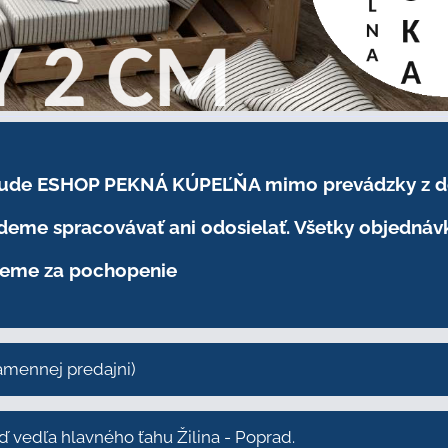
.2026 bude ESHOP PEKNÁ KÚPEĽŇA mimo prevádzky
z 
eme spracovávať ani odosielať. Všetky objednáv
eme za pochopenie
kamennej predajni)
vedľa hlavného ťahu Žilina - Poprad.