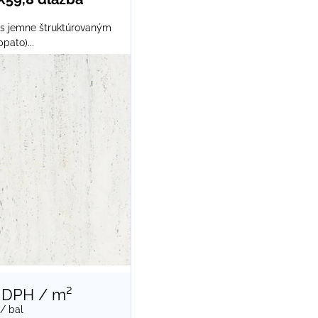
 s jemne štruktúrovaným
pato)...
 DPH
/ m²
/ bal