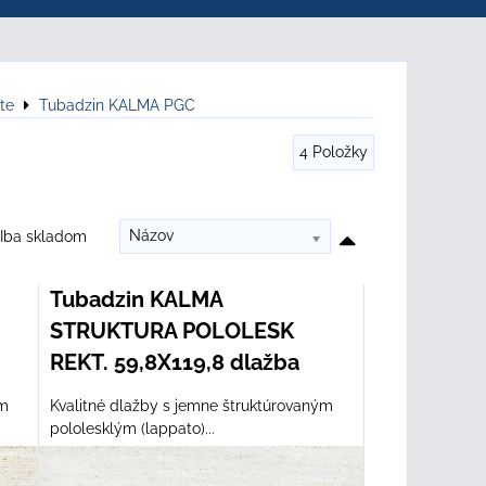
te
Tubadzin KALMA PGC
4
Položky
Názov
Iba skladom
Tubadzin KALMA
STRUKTURA POLOLESK
REKT. 59,8X119,8 dlažba
ým
Kvalitné dlažby s jemne štruktúrovaným
pololesklým (lappato)...