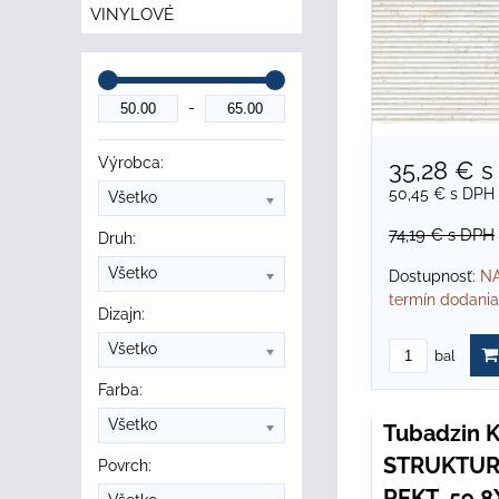
VINYLOVÉ
Výrobca:
35,28 €
s
50,45 €
s DPH
Všetko
74,19 €
s DPH
Druh:
Všetko
Dostupnosť:
NA
termín dodania
Dizajn:
Všetko
bal
Farba:
Všetko
Tubadzin 
STRUKTUR
Povrch:
REKT. 59,8