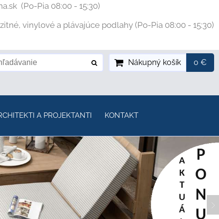
na.sk
(Po-Pia 08:00 - 15:30)
tné, vinylové a plávajúce podlahy (Po-Pia 08:00 - 15:30)
Nákupný košík
0 €
RCHITEKTI A PROJEKTANTI
KONTAKT