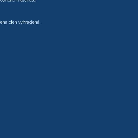
rodného materiálu.
na cien vyhradená.