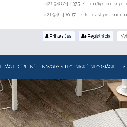
+ 421 948 046 375 / info@peknakupel
+421 948 480 171 / kontakt pre kompozi
Prihlásiť sa
Registrácia
LIZÁCIE KÚPEĽNÍ
NÁVODY A TECHNICKÉ INFORMÁCIE
A