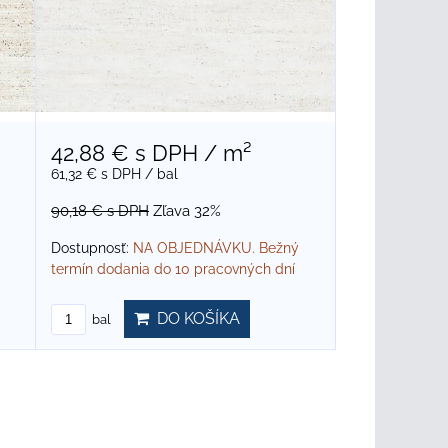
42,88 €
s DPH
/ m²
61,32 €
s DPH
/ bal
90,18 €
s DPH
Zľava 32%
Dostupnosť:
NA OBJEDNÁVKU. Bežný
termín dodania do 10 pracovných dní
DO KOŠÍKA
bal