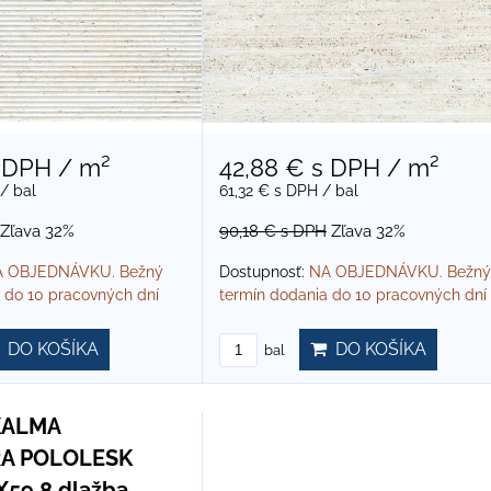
 DPH
/ m²
42,88 €
s DPH
/ m²
/ bal
61,32 €
s DPH
/ bal
Zľava 32%
90,18 €
s DPH
Zľava 32%
 OBJEDNÁVKU. Bežný
Dostupnosť:
NA OBJEDNÁVKU. Bežný
 do 10 pracovných dní
termín dodania do 10 pracovných dní
DO KOŠÍKA
DO KOŠÍKA
bal
KALMA
A POLOLESK
X59,8 dlažba