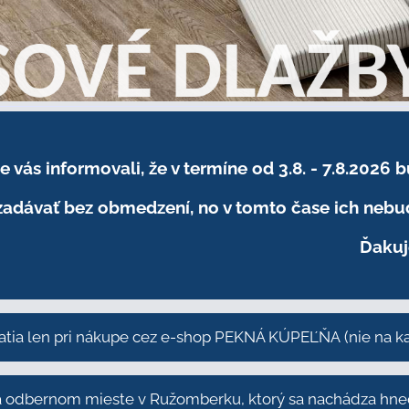
sme vás informovali, že v termíne od 3.8. - 7.8
adávať bez obmedzení, no v tomto čase ich nebud
Ďakuj
atia len pri nákupe cez e-shop PEKNÁ KÚPEĽŇA
(nie na 
odbernom mieste v Ružomberku, ktorý sa nachádza hneď 