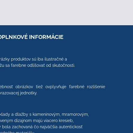
OPLNKOVÉ INFORMÁCIE
ázky produktov sú iba ilustračné a
u sa farebne odlišovať od skutočnosti.
ebnosť obrázkov tiež ovplyvňuje farebné rozlíšenie
razovacej jednotky.
klady a dlažby s kameninovým, mramorovým,
veným dizajnom majú viacero kresieb,
 bola zachovaná čo najväčšia autentickosť