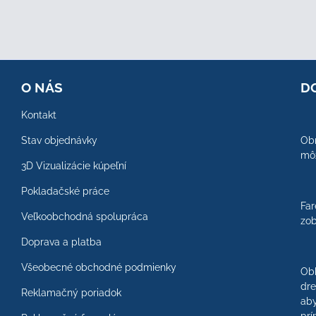
O NÁS
D
Kontakt
Stav objednávky
Obr
môž
3D Vizualizácie kúpeľní
Pokladačské práce
Far
Veľkoobchodná spolupráca
zob
Doprava a platba
Všeobecné obchodné podmienky
Ob
dre
Reklamačný poriadok
aby