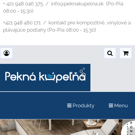
+ 421 948 046 375 / info@peknakupelna.sk
(Po-Pia
08:00 - 15:30)
+421 948 480 171 / kontakt pre kompozitné, vinylové a
plávajúce podlahy (Po-Pia 08:00 - 15:30)
Produkty
Menu