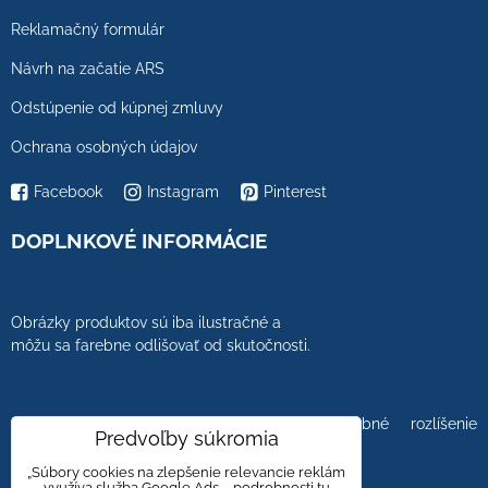
Reklamačný formulár
Návrh na začatie ARS
Odstúpenie od kúpnej zmluvy
Ochrana osobných údajov
Facebook
Instagram
Pinterest
DOPLNKOVÉ INFORMÁCIE
Obrázky produktov sú iba ilustračné a
môžu sa farebne odlišovať od skutočnosti.
Farebnosť obrázkov tiež ovplyvňuje farebné rozlíšenie
Predvoľby súkromia
zobrazovacej jednotky.
„Súbory cookies na zlepšenie relevancie reklám
využíva služba Google Ads – podrobnosti tu