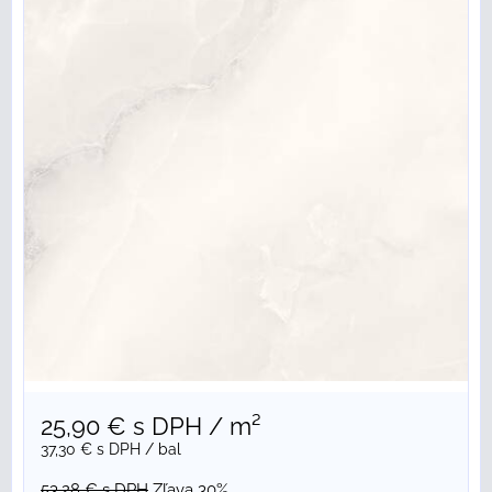
25,90 €
s DPH
/ m²
37,30 €
s DPH
/ bal
53,28 €
s DPH
Zľava 30%