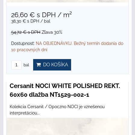
26,60 €
s DPH
/ m²
38,30 €
s DPH
/ bal
54,72 €
s DPH
Zľava 30%
Dostupnosť:
NA OBJEDNÁVKU. Bežný termín dodania do
10 pracovných dní
DO KOŠÍKA
bal
Cersanit NOCI WHITE POLISHED REKT.
60x60 dlažba NT1529-002-1
Kolekcia Cersanit / Opoczno NOCI je vznešenou
interpretáciou...