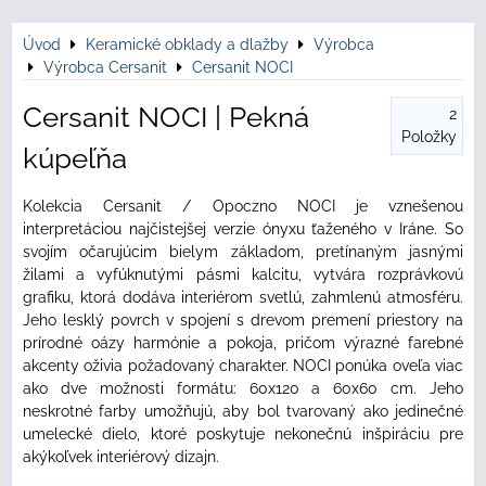
Úvod
Keramické obklady a dlažby
Výrobca
Výrobca Cersanit
Cersanit NOCI
Cersanit NOCI | Pekná
2
Položky
kúpeľňa
Kolekcia Cersanit / Opoczno NOCI je vznešenou
interpretáciou najčistejšej verzie ónyxu ťaženého v Iráne. So
svojím očarujúcim bielym základom, pretínaným jasnými
žilami a vyfúknutými pásmi kalcitu, vytvára rozprávkovú
grafiku, ktorá dodáva interiérom svetlú, zahmlenú atmosféru.
Jeho lesklý povrch v spojení s drevom premení priestory na
prírodné oázy harmónie a pokoja, pričom výrazné farebné
akcenty oživia požadovaný charakter. NOCI ponúka oveľa viac
ako dve možnosti formátu: 60x120 a 60x60 cm. Jeho
neskrotné farby umožňujú, aby bol tvarovaný ako jedinečné
umelecké dielo, ktoré poskytuje nekonečnú inšpiráciu pre
akýkoľvek interiérový dizajn.