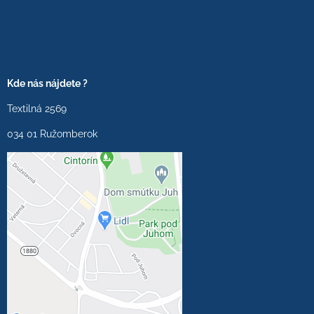
Kde nás nájdete ?
Textilná 2569
034 01 Ružomberok
Externý obsah je
blokovaný Voľbami
súkromia
Prajete si načítať externý
obsah?
Povoliť tentokrát