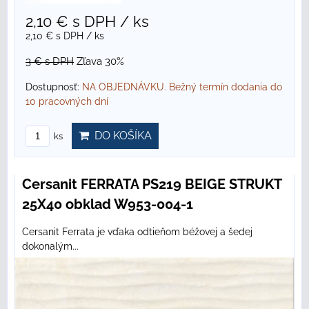
2,10 €
s DPH
/ ks
2,10 €
s DPH
/ ks
3 €
s DPH
Zľava 30%
Dostupnosť:
NA OBJEDNÁVKU. Bežný termín dodania do
10 pracovných dní
DO KOŠÍKA
ks
Cersanit FERRATA PS219 BEIGE STRUKT
25X40 obklad W953-004-1
Cersanit Ferrata je vďaka odtieňom béžovej a šedej
dokonalým...