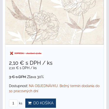
2,10 €
s DPH
/ ks
2,10 €
s DPH
/ ks
3 €
s DPH
Zľava 30%
Dostupnosť:
NA OBJEDNÁVKU. Bežný termín dodania do
10 pracovných dní
DO KOŠÍKA
ks