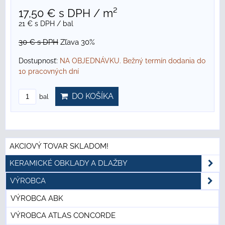
17,50 €
s DPH
/ m²
21 €
s DPH
/ bal
30 €
s DPH
Zľava 30%
Dostupnosť:
NA OBJEDNÁVKU. Bežný termín dodania do
10 pracovných dní
DO KOŠÍKA
bal
AKCIOVÝ TOVAR SKLADOM!
KERAMICKÉ OBKLADY A DLAŽBY
VÝROBCA
VÝROBCA ABK
VÝROBCA ATLAS CONCORDE