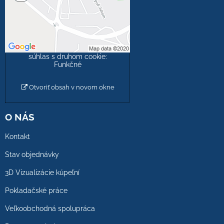
obsah?
Povoliť tentokrát
Povoliť a zapamätať -
súhlas s druhom cookie:
Funkčné
Otvoriť obsah v novom okne
O NÁS
Kontakt
Stav objednávky
3D Vizualizácie kúpeľní
Pokladačské práce
Veľkoobchodná spolupráca