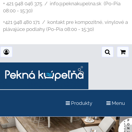
+ 421 948 046 375 / info@peknakupelna.sk
(Po-Pia
08:00 - 15:30)
+421 948 480 171 / kontakt pre kompozitné, vinylové a
plávajúce podlahy (Po-Pia 08:00 - 15:30)
Produkty
Menu