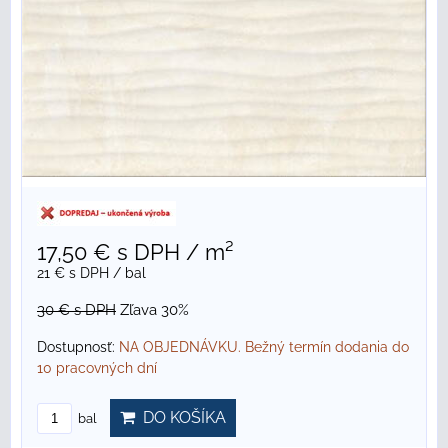
17,50 €
s DPH
/ m²
21 €
s DPH
/ bal
30 €
s DPH
Zľava 30%
Dostupnosť:
NA OBJEDNÁVKU. Bežný termín dodania do
10 pracovných dní
DO KOŠÍKA
bal