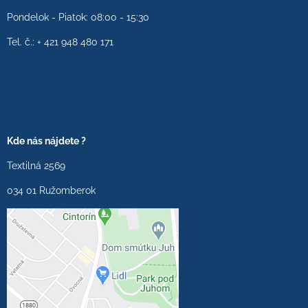
Pondelok - Piatok: 08:00 - 15:30
Tel. č.: + 421 948 480 171
Kde nás nájdete ?
Textilná 2569
034 01 Ružomberok
Externý obsah je
blokovaný Voľbami
súkromia
Prajete si načítať externý