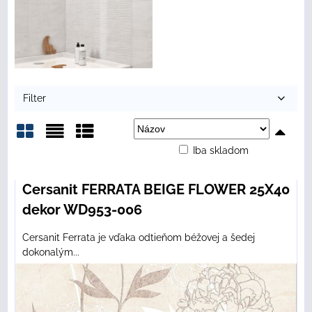
Filter
Iba skladom
Mriežka
Zoznam
Tabuľka
Cersanit FERRATA BEIGE FLOWER 25X40
dekor WD953-006
Cersanit Ferrata je vďaka odtieňom béžovej a šedej
dokonalým...