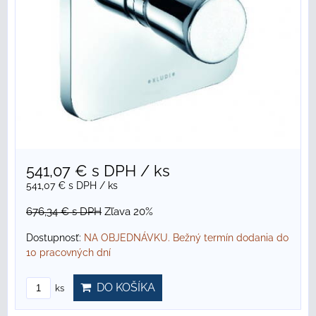
541,07 €
s DPH
/ ks
541,07 €
s DPH
/ ks
676,34 €
s DPH
Zľava 20%
Dostupnosť:
NA OBJEDNÁVKU. Bežný termín dodania do
10 pracovných dní
DO KOŠÍKA
ks