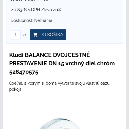
211,83 €
s DPH
Zľava 20%
Dostupnosť:
Neznáma
DO KOŠÍKA
ks
Kludi BALANCE DVOJCESTNÉ
PRESTAVENIE DN 15 vrchný diel chróm
528470575
úpeľne, s ktorým si doma vytvoríte svoju vlastnú oázu
pokoja