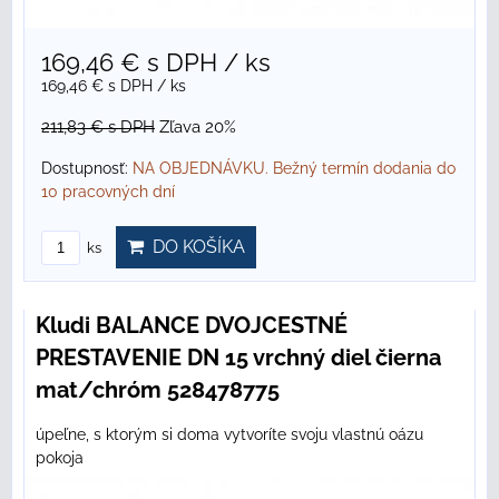
169,46 €
s DPH
/ ks
169,46 €
s DPH
/ ks
211,83 €
s DPH
Zľava 20%
Dostupnosť:
NA OBJEDNÁVKU. Bežný termín dodania do
10 pracovných dní
DO KOŠÍKA
ks
Kludi BALANCE DVOJCESTNÉ
PRESTAVENIE DN 15 vrchný diel čierna
mat/chróm 528478775
úpeľne, s ktorým si doma vytvoríte svoju vlastnú oázu
pokoja