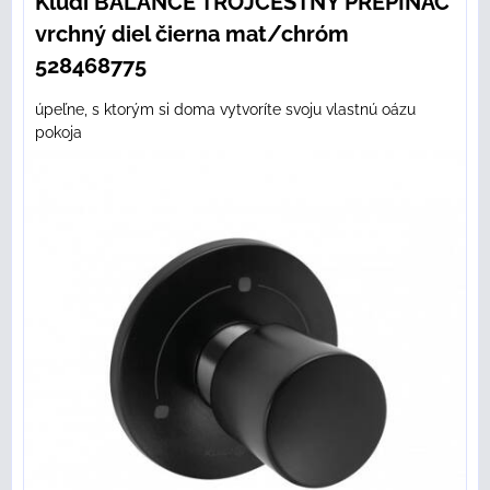
Kludi BALANCE TROJCESTNÝ PREPÍNAČ
vrchný diel čierna mat/chróm
528468775
úpeľne, s ktorým si doma vytvoríte svoju vlastnú oázu
pokoja