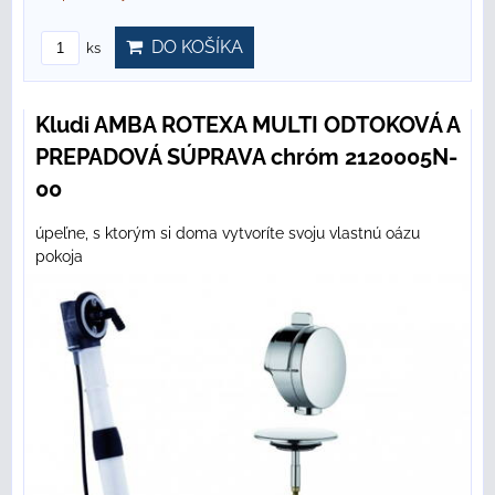
DO KOŠÍKA
ks
Kludi AMBA ROTEXA MULTI ODTOKOVÁ A
PREPADOVÁ SÚPRAVA chróm 2120005N-
00
úpeľne, s ktorým si doma vytvoríte svoju vlastnú oázu
pokoja