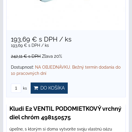
193,69 €
s DPH
/ ks
193,69 €
s DPH
/ ks
242,11 €
s DPH
Zľava 20%
Dostupnosť:
NA OBJEDNÁVKU. Bežný termín dodania do
10 pracovných dní
DO KOŠÍKA
ks
Kludi E2 VENTIL PODOMIETKOVÝ vrchný
diel chróm 498150575
úpeľne, s ktorým si doma vytvoríte svoju vlastnú oázu