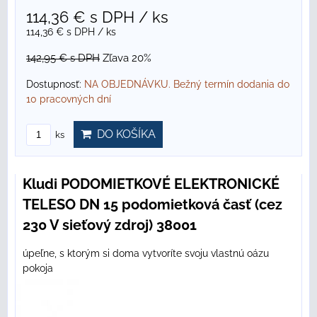
114,36 €
s DPH
/ ks
114,36 €
s DPH
/ ks
142,95 €
s DPH
Zľava 20%
Dostupnosť:
NA OBJEDNÁVKU. Bežný termín dodania do
10 pracovných dní
DO KOŠÍKA
ks
Kludi PODOMIETKOVÉ ELEKTRONICKÉ
TELESO DN 15 podomietková časť (cez
230 V sieťový zdroj) 38001
úpeľne, s ktorým si doma vytvoríte svoju vlastnú oázu
pokoja