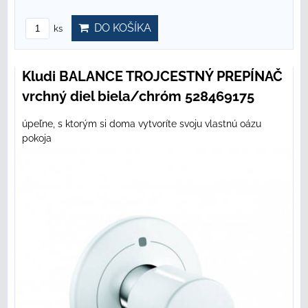
DO KOŠÍKA
ks
Kludi BALANCE TROJCESTNÝ PREPÍNAČ
vrchný diel biela/chróm 528469175
úpeľne, s ktorým si doma vytvoríte svoju vlastnú oázu
pokoja