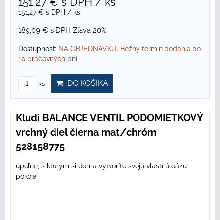
151,27 €
s DPH
/ ks
151,27 €
s DPH
/ ks
189,09 €
s DPH
Zľava 20%
Dostupnosť:
NA OBJEDNÁVKU. Bežný termín dodania do
10 pracovných dní
DO KOŠÍKA
ks
Kludi BALANCE VENTIL PODOMIETKOVÝ
vrchný diel čierna mat/chróm
528158775
úpeľne, s ktorým si doma vytvoríte svoju vlastnú oázu
pokoja