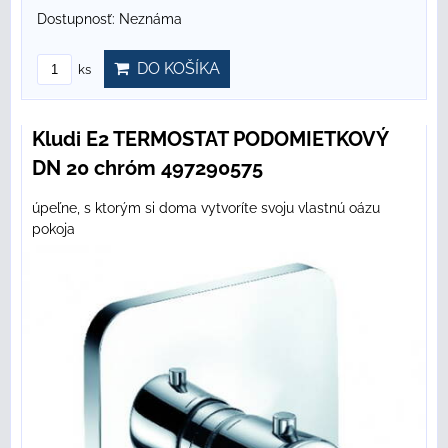
Dostupnosť:
Neznáma
DO KOŠÍKA
ks
Kludi E2 TERMOSTAT PODOMIETKOVÝ
DN 20 chróm 497290575
úpeľne, s ktorým si doma vytvoríte svoju vlastnú oázu
pokoja