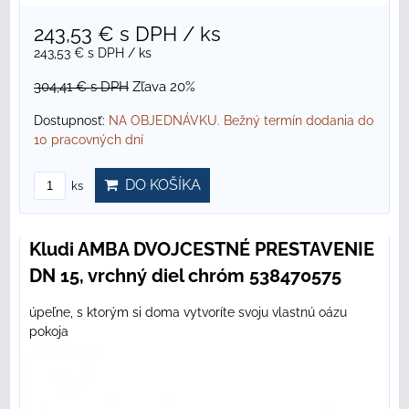
243,53 €
s DPH
/ ks
243,53 €
s DPH
/ ks
304,41 €
s DPH
Zľava 20%
Dostupnosť:
NA OBJEDNÁVKU. Bežný termín dodania do
10 pracovných dní
DO KOŠÍKA
ks
Kludi AMBA DVOJCESTNÉ PRESTAVENIE
DN 15, vrchný diel chróm 538470575
úpeľne, s ktorým si doma vytvoríte svoju vlastnú oázu
pokoja