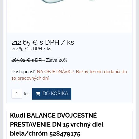
212,65 €
s DPH
/ ks
212,65 €
s DPH
/ ks
265,82 €
s DPH
Zľava 20%
Dostupnosť:
NA OBJEDNÁVKU. Bežný termín dodania do
10 pracovných dní
DO KOŠÍKA
ks
Kludi BALANCE DVOJCESTNÉ
PRESTAVENIE DN 15 vrchný diel
biela/chróm 528479175