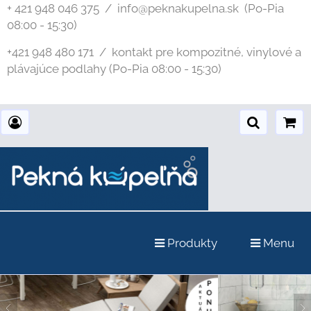
+ 421 948 046 375 / info@peknakupelna.sk
(Po-Pia
08:00 - 15:30)
+421 948 480 171 / kontakt pre kompozitné, vinylové a
plávajúce podlahy (Po-Pia 08:00 - 15:30)
Produkty
Menu