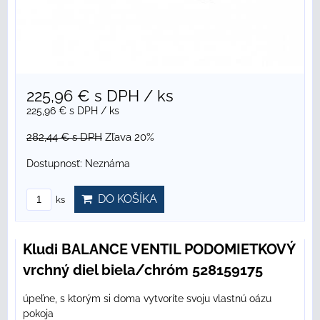
225,96 €
s DPH
/ ks
225,96 €
s DPH
/ ks
282,44 €
s DPH
Zľava 20%
Dostupnosť:
Neznáma
DO KOŠÍKA
ks
Kludi BALANCE VENTIL PODOMIETKOVÝ
vrchný diel biela/chróm 528159175
úpeľne, s ktorým si doma vytvoríte svoju vlastnú oázu
pokoja