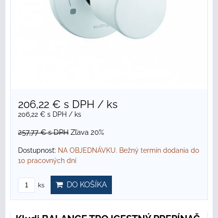
206,22 €
s DPH
/ ks
206,22 €
s DPH
/ ks
257,77 €
s DPH
Zľava 20%
Dostupnosť:
NA OBJEDNÁVKU. Bežný termín dodania do
10 pracovných dní
DO KOŠÍKA
ks