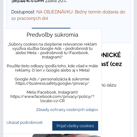
389,44 €
s DPH
Zľava 20%
Dostupnosť:
NA OBJEDNÁVKU. Bežný termín dodania do
10 pracovných dní
DO KOŠÍKA
Predvoľby súkromia
ks
„Súbory cookies na zlepšenie relevancie reklám
využíva služba Google Ads – podrobnosti tu
alebo Meta – podrobnosti tu (Facebook,
Kludi PODOMIETKOVÉ ELEKTRONICKÉ
Instagram)."
TELESO DN 15 podomietková časť (cez
Použite tieto odkazy (podľa toho, kde všad e máte
reklamy, či len v Google alebo aj v Meta):
230 V sieťový zdroj) 38003
Google Ads / personalizácia & súkromie:
https://business.safety.google/privacy/
úpeľne, s ktorým si doma vytvoríte svoju vlastnú oázu
pokoja
Meta (Facebook, Instagram):
https://www.facebook.com/privacy/policy/?
locale=cz-CR
Zásady ochrany osobných údajov
Ukázať podrobnosti
Prijať všetky cookies