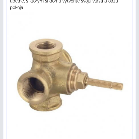
úpeľne, s ktorým si doma vytvoríte svoju vlastnú oázu
pokoja