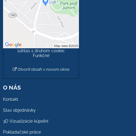
súkromia
Prajete si načítať externý
obsah?
Povoliť tentokrát
Povoliť a zapamätať -
súhlas s druhom cookie:
Funkčné
Otvoriť obsah v novom okne
O NÁS
Kontakt
Stav objednávky
3D Vizualizácie kúpeľní
Pokladačské práce