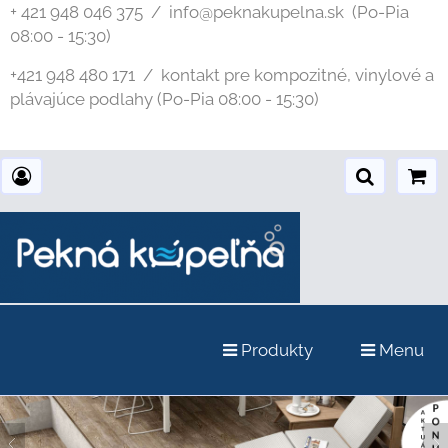
+ 421 948 046 375 / info@peknakupelna.sk
(Po-Pia
08:00 - 15:30)
+421 948 480 171 / kontakt pre kompozitné, vinylové a
plávajúce podlahy (Po-Pia 08:00 - 15:30)
Produkty
Menu