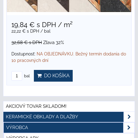
19,84 €
s DPH
/ m²
22,22 €
s DPH
/ bal
32,68 €
s DPH
Zľava 32%
Dostupnosť:
NA OBJEDNÁVKU. Bežný termín dodania do
10 pracovných dní
DO KOŠÍKA
bal
AKCIOVÝ TOVAR SKLADOM!
KERAMICKÉ OBKLADY A DLAŽBY
VÝROBCA