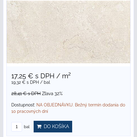
17,25 €
s DPH
/ m²
19,32 €
s DPH
/ bal
28,41 €
s DPH
Zľava 32%
Dostupnosť:
NA OBJEDNÁVKU. Bežný termín dodania do
10 pracovných dní
DO KOŠÍKA
bal