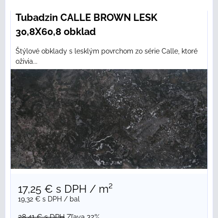
Tubadzin CALLE BROWN LESK
30,8X60,8 obklad
Štýlové obklady s lesklým povrchom zo série Calle, ktoré
oživia...
17,25 €
s DPH
/ m²
19,32 €
s DPH
/ bal
28,41 €
s DPH
Zľava 32%