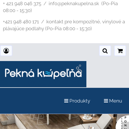
+ 421 948 046 375 / info@peknakupelna.sk
(Po-Pia
08:00 - 15:30)
+421 948 480 171 / kontakt pre kompozitné, vinylové a
plávajúce podlahy (Po-Pia 08:00 - 15:30)
Produkty
Menu