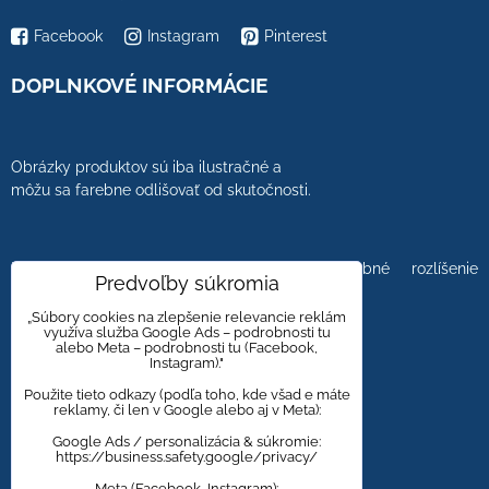
Facebook
Instagram
Pinterest
DOPLNKOVÉ INFORMÁCIE
Obrázky produktov sú iba ilustračné a
môžu sa farebne odlišovať od skutočnosti.
Farebnosť obrázkov tiež ovplyvňuje farebné rozlíšenie
Predvoľby súkromia
zobrazovacej jednotky.
„Súbory cookies na zlepšenie relevancie reklám
využíva služba Google Ads – podrobnosti tu
alebo Meta – podrobnosti tu (Facebook,
Instagram)."
Obklady a dlažby s kameninovým, mramorovým,
dreveným dizajnom majú viacero kresieb,
Použite tieto odkazy (podľa toho, kde všad e máte
reklamy, či len v Google alebo aj v Meta):
aby bola zachovaná čo najväčšia autentickosť
prírodného materiálu.
Google Ads / personalizácia & súkromie:
https://business.safety.google/privacy/
Meta (Facebook, Instagram):