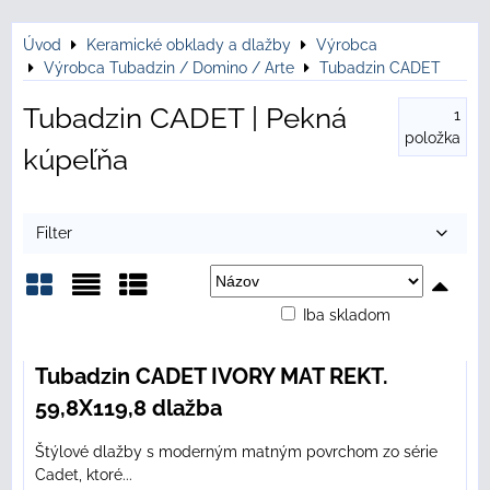
Úvod
Keramické obklady a dlažby
Výrobca
Výrobca Tubadzin / Domino / Arte
Tubadzin CADET
Tubadzin CADET | Pekná
1
položka
kúpeľňa
Filter
Iba skladom
Mriežka
Zoznam
Tabuľka
Tubadzin CADET IVORY MAT REKT.
59,8X119,8 dlažba
Štýlové dlažby s moderným matným povrchom zo série
Cadet, ktoré...