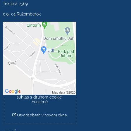
Textilná 2569
034 01 Ružomberok
Externý obsah je
blokovaný Voľbami
súkromia
Prajete si načítať externý
obsah?
Povoliť tentokrát
Povoliť a zapamätať -
súhlas s druhom cookie:
Funkčné
Otvoriť obsah v novom okne