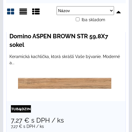
Iba skladom
Mriežka
Zoznam
Tabuľka
Domino ASPEN BROWN STR 59,8X7
sokel
Keramická kachlička, ktorá skrášli Vaše bývanie. Moderné
a...
7,27 €
s DPH
/ ks
7,27 €
s DPH
/ ks