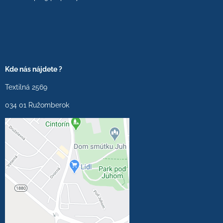
Kde nás nájdete ?
Textilná 2569
034 01 Ružomberok
Externý obsah je
blokovaný Voľbami
súkromia
Prajete si načítať externý
obsah?
Povoliť tentokrát