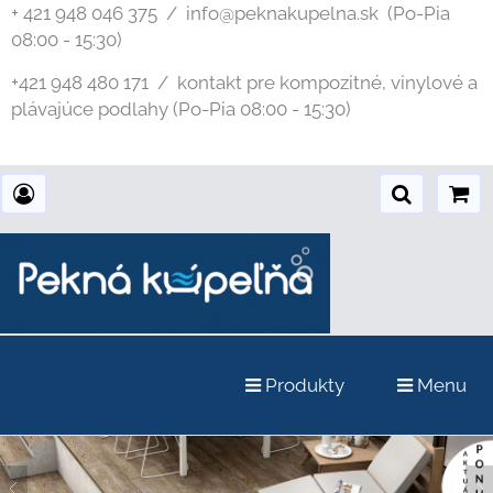
+ 421 948 046 375 / info@peknakupelna.sk
(Po-Pia
08:00 - 15:30)
+421 948 480 171 / kontakt pre kompozitné, vinylové a
plávajúce podlahy (Po-Pia 08:00 - 15:30)
Produkty
Menu