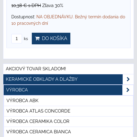
10,38 €
s DPH
Zľava 30%
Dostupnosť:
NA OBJEDNÁVKU. Bežný termín dodania do
10 pracovných dní
DO KOŠÍKA
ks
AKCIOVÝ TOVAR SKLADOM!
KERAMICKÉ OBKLADY A DLAŽBY
VÝROBCA
VÝROBCA ABK
VÝROBCA ATLAS CONCORDE
VÝROBCA CERAMIKA COLOR
VÝROBCA CERAMICA BIANCA