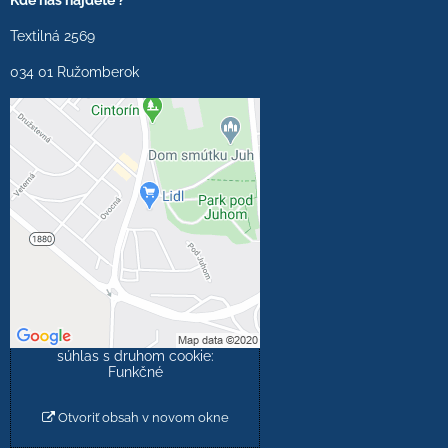
Kde nás nájdete ?
Textilná 2569
034 01 Ružomberok
Externý obsah je
blokovaný Voľbami
súkromia
Prajete si načítať externý
obsah?
Povoliť tentokrát
Povoliť a zapamätať -
súhlas s druhom cookie:
Funkčné
Otvoriť obsah v novom okne