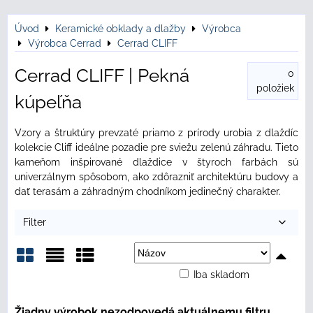
Úvod
Keramické obklady a dlažby
Výrobca
Výrobca Cerrad
Cerrad CLIFF
Cerrad CLIFF | Pekná
0
položiek
kúpeľňa
Vzory a štruktúry prevzaté priamo z prírody urobia z dlaždíc
kolekcie Cliff ideálne pozadie pre sviežu zelenú záhradu. Tieto
kameňom inšpirované dlaždice v štyroch farbách sú
univerzálnym spôsobom, ako zdôrazniť architektúru budovy a
dať terasám a záhradným chodníkom jedinečný charakter.
Filter
Iba skladom
Mriežka
Zoznam
Tabuľka