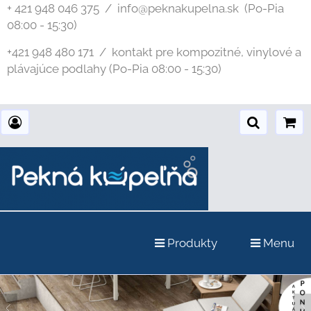
+ 421 948 046 375 / info@peknakupelna.sk
(Po-Pia
08:00 - 15:30)
+421 948 480 171 / kontakt pre kompozitné, vinylové a
plávajúce podlahy (Po-Pia 08:00 - 15:30)
Produkty
Menu