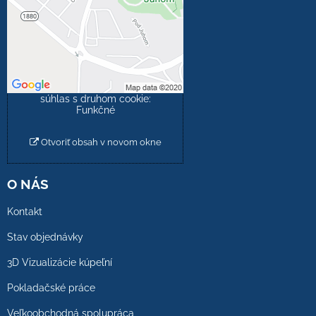
Prajete si načítať externý
obsah?
Povoliť tentokrát
Povoliť a zapamätať -
súhlas s druhom cookie:
Funkčné
Otvoriť obsah v novom okne
O NÁS
Kontakt
Stav objednávky
3D Vizualizácie kúpeľní
Pokladačské práce
Veľkoobchodná spolupráca