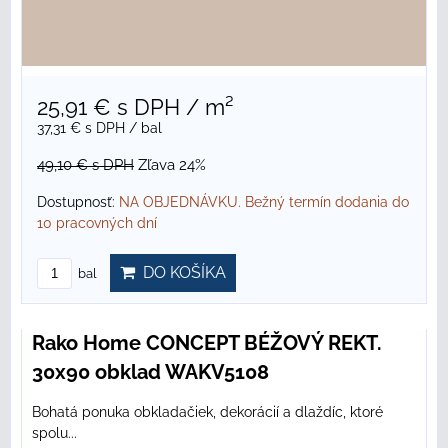
25,91 €
s DPH
/ m²
37,31 €
s DPH
/ bal
49,10 €
s DPH
Zľava 24%
Dostupnosť:
NA OBJEDNÁVKU. Bežný termín dodania do
10 pracovných dní
DO KOŠÍKA
bal
Rako Home CONCEPT BÉŽOVÝ REKT.
30x90 obklad WAKV5108
Bohatá ponuka obkladačiek, dekorácií a dlaždíc, ktoré
spolu...