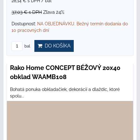
28,14 €
s DPH
/ bal
37,03 €
s DPH
Zľava 24%
Dostupnosť:
NA OBJEDNÁVKU. Bežný termín dodania do
10 pracovných dní
DO KOŠÍKA
bal
Rako Home CONCEPT BÉŽOVÝ 20x40
obklad WAAMB108
Bohatá ponuka obkladačiek, dekorácií a dlaždíc, ktoré
spolu...