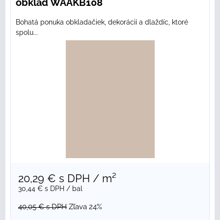
obklad WAAKB108
Bohatá ponuka obkladačiek, dekorácií a dlaždíc, ktoré
spolu...
20,29 €
s DPH
/ m²
30,44 €
s DPH
/ bal
40,05 €
s DPH
Zľava 24%