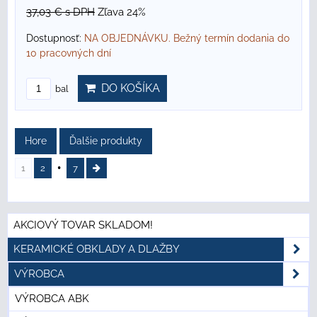
37,03 €
s DPH
Zľava 24%
Dostupnosť:
NA OBJEDNÁVKU. Bežný termín dodania do
10 pracovných dní
DO KOŠÍKA
bal
Hore
Ďalšie produkty
1
2
7
AKCIOVÝ TOVAR SKLADOM!
KERAMICKÉ OBKLADY A DLAŽBY
VÝROBCA
VÝROBCA ABK