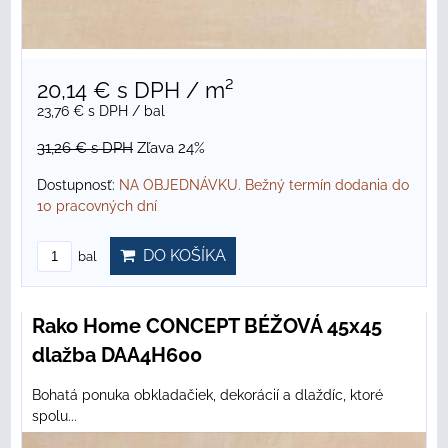
20,14 €
s DPH
/ m²
23,76 €
s DPH
/ bal
31,26 €
s DPH
Zľava 24%
Dostupnosť:
NA OBJEDNÁVKU. Bežný termín dodania do
10 pracovných dní
DO KOŠÍKA
bal
Rako Home CONCEPT BÉŽOVÁ 45x45
dlažba DAA4H600
Bohatá ponuka obkladačiek, dekorácií a dlaždíc, ktoré
spolu...