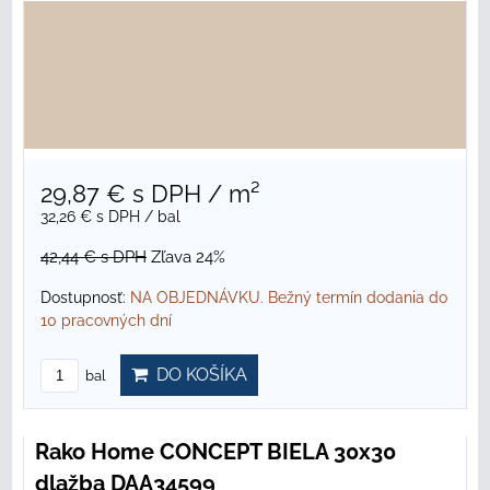
29,87 €
s DPH
/ m²
32,26 €
s DPH
/ bal
42,44 €
s DPH
Zľava 24%
Dostupnosť:
NA OBJEDNÁVKU. Bežný termín dodania do
10 pracovných dní
DO KOŠÍKA
bal
Rako Home CONCEPT BIELA 30x30
dlažba DAA34599