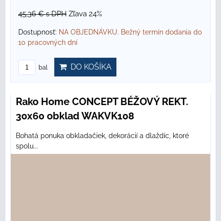
45,36 €
s DPH
Zľava 24%
Dostupnosť:
NA OBJEDNÁVKU. Bežný termín dodania do
10 pracovných dní
DO KOŠÍKA
bal
Rako Home CONCEPT BÉŽOVÝ REKT.
30x60 obklad WAKVK108
Bohatá ponuka obkladačiek, dekorácií a dlaždíc, ktoré
spolu...