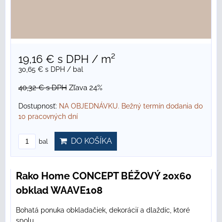
19,16 €
s DPH
/ m²
30,65 €
s DPH
/ bal
40,32 €
s DPH
Zľava 24%
Dostupnosť:
NA OBJEDNÁVKU. Bežný termín dodania do
10 pracovných dní
DO KOŠÍKA
bal
Rako Home CONCEPT BÉŽOVÝ 20x60
obklad WAAVE108
Bohatá ponuka obkladačiek, dekorácií a dlaždíc, ktoré
spolu...