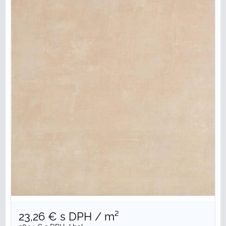
23,26 €
s DPH
/ m²