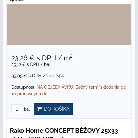
23,26 €
s DPH
/ m²
25,12 €
s DPH
/ bal
33,05 €
s DPH
Zľava 24%
Dostupnosť:
NA OBJEDNÁVKU. Bežný termín dodania do
10 pracovných dní
DO KOŠÍKA
bal
Rako Home CONCEPT BÉŽOVÝ 25x33