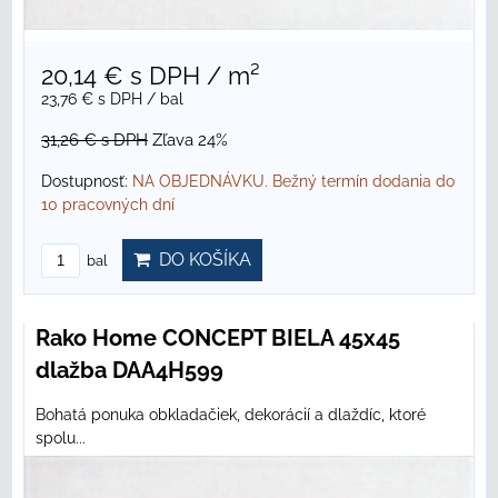
20,14 €
s DPH
/ m²
23,76 €
s DPH
/ bal
31,26 €
s DPH
Zľava 24%
Dostupnosť:
NA OBJEDNÁVKU. Bežný termín dodania do
10 pracovných dní
DO KOŠÍKA
bal
Rako Home CONCEPT BIELA 45x45
dlažba DAA4H599
Bohatá ponuka obkladačiek, dekorácií a dlaždíc, ktoré
spolu...