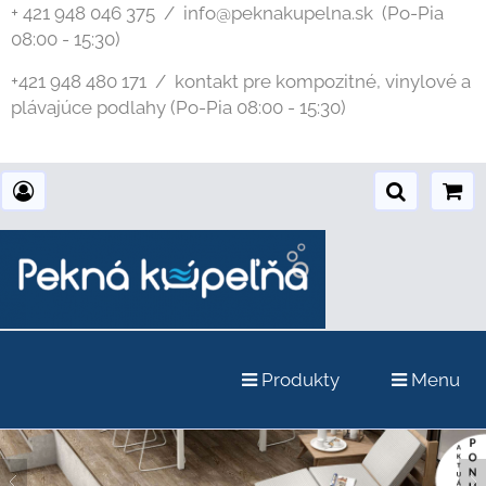
+ 421 948 046 375 / info@peknakupelna.sk
(Po-Pia
08:00 - 15:30)
+421 948 480 171 / kontakt pre kompozitné, vinylové a
plávajúce podlahy (Po-Pia 08:00 - 15:30)
Produkty
Menu