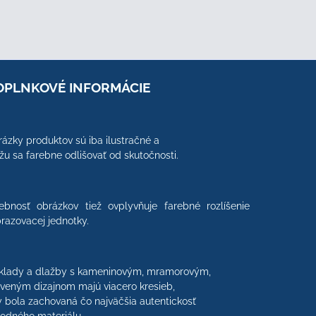
OPLNKOVÉ INFORMÁCIE
ázky produktov sú iba ilustračné a
u sa farebne odlišovať od skutočnosti.
ebnosť obrázkov tiež ovplyvňuje farebné rozlíšenie
razovacej jednotky.
klady a dlažby s kameninovým, mramorovým,
veným dizajnom majú viacero kresieb,
 bola zachovaná čo najväčšia autentickosť