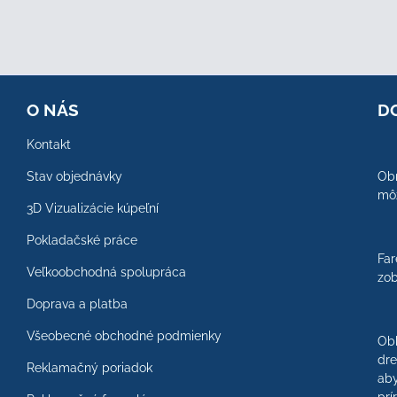
O NÁS
D
Kontakt
Stav objednávky
Obr
môž
3D Vizualizácie kúpeľní
Pokladačské práce
Far
Veľkoobchodná spolupráca
zob
Doprava a platba
Všeobecné obchodné podmienky
Ob
dre
Reklamačný poriadok
aby