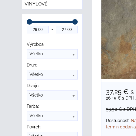
VINYLOVÉ
Výrobca:
Všetko
Druh:
Všetko
Dizajn:
37,25 €
s
Všetko
26,45 €
s DPH
Farba:
33,90 €
s DPH
Všetko
Dostupnosť:
NA
termín dodania
Povrch: