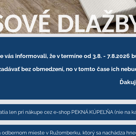
sme vás informovali, že v termíne od 3.8. - 7.8
adávať bez obmedzení, no v tomto čase ich nebud
Ďakuj
atia len pri nákupe cez e-shop PEKNÁ KÚPEĽŇA
(nie na 
odbernom mieste v Ružomberku, ktorý sa nachádza hneď 