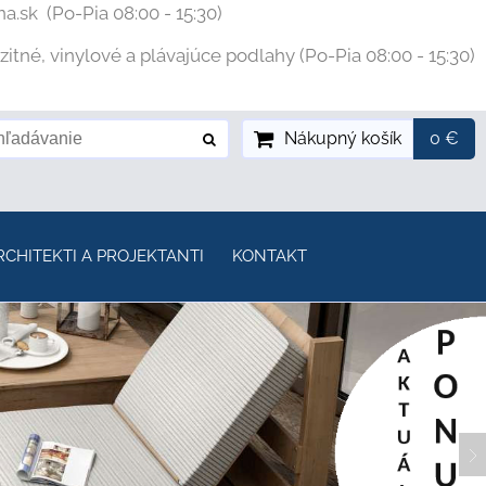
na.sk
(Po-Pia 08:00 - 15:30)
tné, vinylové a plávajúce podlahy (Po-Pia 08:00 - 15:30)
Nákupný košík
0 €
RCHITEKTI A PROJEKTANTI
KONTAKT