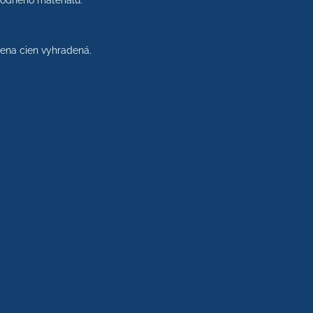
rodného materiálu.
na cien vyhradená.