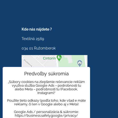
Kde nás nájdete ?
Textilná 2569
034 01 Ružomberok
Externý obsah je
Predvoľby súkromia
blokovaný Voľbami
súkromia
„Súbory cookies na zlepšenie relevancie reklám
využíva služba Google Ads – podrobnosti tu
alebo Meta – podrobnosti tu (Facebook,
Prajete si načítať externý
Instagram)."
obsah?
Použite tieto odkazy (podľa toho, kde všad e máte
reklamy, či len v Google alebo aj v Meta):
Povoliť tentokrát
Google Ads / personalizácia & súkromie:
https://business.safety.google/privacy/