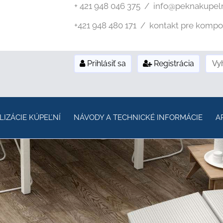
+ 421 948 046 375 / info@peknakupel
+421 948 480 171 / kontakt pre kompozi
Prihlásiť sa
Registrácia
LIZÁCIE KÚPEĽNÍ
NÁVODY A TECHNICKÉ INFORMÁCIE
A