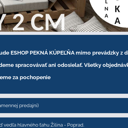
.2026 bude ESHOP PEKNÁ KÚPEĽŇA mimo prevádzky
z 
eme spracovávať ani odosielať. Všetky objednáv
eme za pochopenie
kamennej predajni)
vedľa hlavného ťahu Žilina - Poprad.