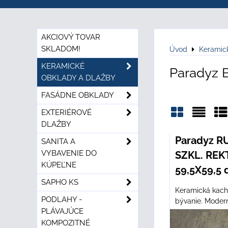
AKCIOVÝ TOVAR
SKLADOM!
Úvod
Keramic
KERAMICKÉ
Paradyz 
OBKLADY A DLAŽBY
FASÁDNE OBKLADY
EXTERIÉROVÉ
DLAŽBY
Mriežka
Zozn
Ta
Paradyz R
SANITA A
VYBAVENIE DO
SZKL. REK
KÚPEĽNE
59,5X59,5 
SAPHO KS
Keramická kachl
PODLAHY -
bývanie. Modern
PLÁVAJÚCE
KOMPOZITNÉ