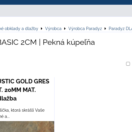
ké obklady a dlažby
Výrobca
Výrobca Paradyz
Paradyz D
BASIC 2CM | Pekná kúpeľňa
am
buľka
USTIC GOLD GRES
T. 20MM MAT.
dlažba
ička, ktorá skrášli Vaše
é a...