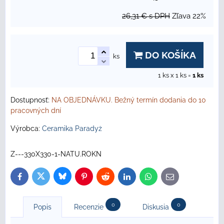
26,31 €
s DPH
Zľava
22%
DO KOŠÍKA
ks
1
ks x 1 ks =
1
ks
Dostupnosť:
NA OBJEDNÁVKU. Bežný termín dodania do 10
pracovných dní
Výrobca:
Ceramika Paradyż
Z---330X330-1-NATU.ROKN
Bluesky
Twitter
Facebook
Pinterest
Reddit
LinkedIn
WhatsApp
E-
mail
0
0
Popis
Recenzie
Diskusia