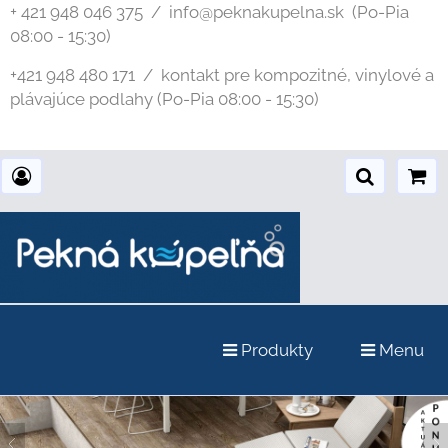
+ 421 948 046 375 / info@peknakupelna.sk
(Po-Pia
08:00 - 15:30)
+421 948 480 171 / kontakt pre kompozitné, vinylové a
plávajúce podlahy (Po-Pia 08:00 - 15:30)
Produkty
Menu