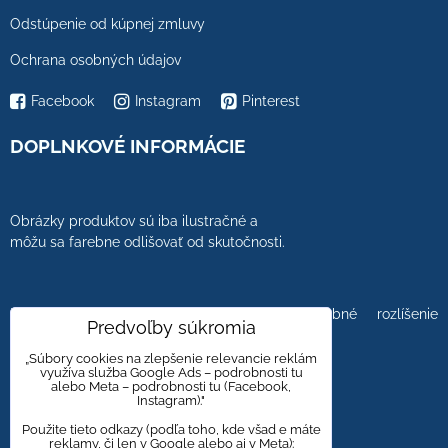
Odstúpenie od kúpnej zmluvy
Ochrana osobných údajov
Facebook
Instagram
Pinterest
DOPLNKOVÉ INFORMÁCIE
Obrázky produktov sú iba ilustračné a
môžu sa farebne odlišovať od skutočnosti.
Farebnosť obrázkov tiež ovplyvňuje farebné rozlíšenie
Predvoľby súkromia
zobrazovacej jednotky.
„Súbory cookies na zlepšenie relevancie reklám
využíva služba Google Ads – podrobnosti tu
alebo Meta – podrobnosti tu (Facebook,
Instagram)."
Obklady a dlažby s kameninovým, mramorovým,
dreveným dizajnom majú viacero kresieb,
Použite tieto odkazy (podľa toho, kde všad e máte
reklamy, či len v Google alebo aj v Meta):