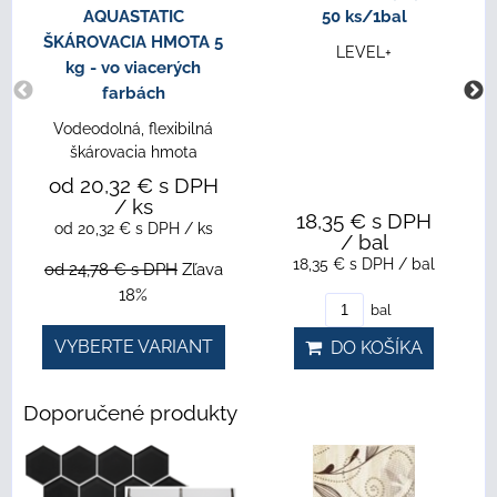
AQUASTATIC
50 ks/1bal
ŠKÁROVACIA HMOTA 5
LEVEL+
kg - vo viacerých
farbách
Vodeodolná, flexibilná
škárovacia hmota
od 20,32 €
s DPH
/ ks
18,35 €
s DPH
od 20,32 €
s DPH
/ ks
/ bal
18,35 €
s DPH
/ bal
od 24,78 €
s DPH
Zľava
18%
bal
VYBERTE VARIANT
DO KOŠÍKA
Doporučené produkty