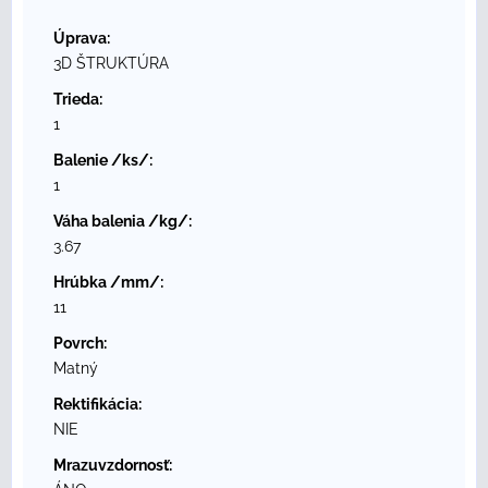
Úprava:
3D ŠTRUKTÚRA
Trieda:
1
Balenie /ks/:
1
Váha balenia /kg/:
3.67
Hrúbka /mm/:
11
Povrch:
Matný
Rektifikácia:
NIE
Mrazuvzdornosť: