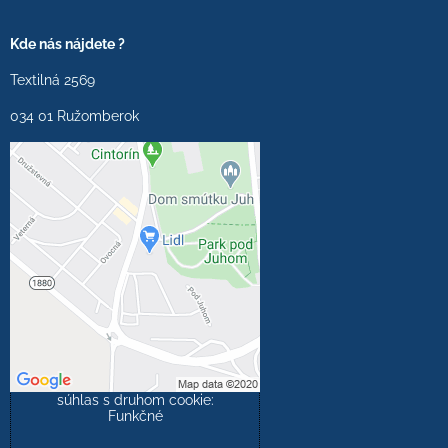
Kde nás nájdete ?
Textilná 2569
034 01 Ružomberok
Externý obsah je
blokovaný Voľbami
súkromia
Prajete si načítať externý
obsah?
Povoliť tentokrát
Povoliť a zapamätať -
súhlas s druhom cookie:
Funkčné