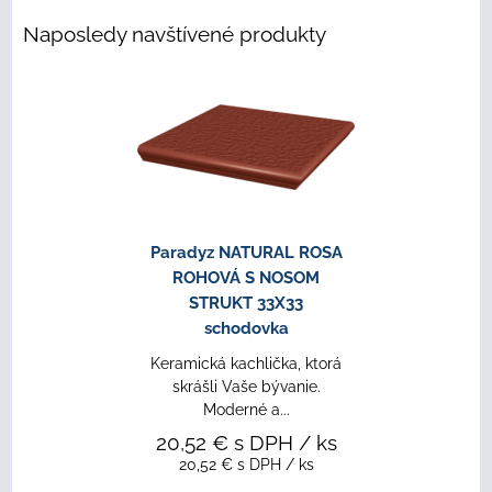
Naposledy navštívené produkty
Paradyz NATURAL ROSA
ROHOVÁ S NOSOM
STRUKT 33X33
schodovka
Keramická kachlička, ktorá
skrášli Vaše bývanie.
Moderné a...
20,52 €
s DPH
/ ks
20,52 €
s DPH
/ ks