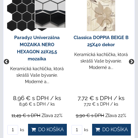
Paradyz Univerzálna
Classica DOPPIA BEIGE B
MOZAIKA NERO
25X40 dekor
HEXAGON 22X25,5
Keramická kachlička, ktorá
mozaika
skrášli Vaše bývanie.
Moderné a...
Keramická kachlička, ktorá
skrášli Vaše bývanie.
Moderné a...
8,96 €
s DPH
/ ks
7,72 €
s DPH
/ ks
8,96 €
s DPH
/ ks
7,72 €
s DPH
/ ks
11,49 €
s DPH
Zľava 22%
9,90 €
s DPH
Zľava 22%
DO KOŠÍKA
DO KOŠÍKA
ks
ks