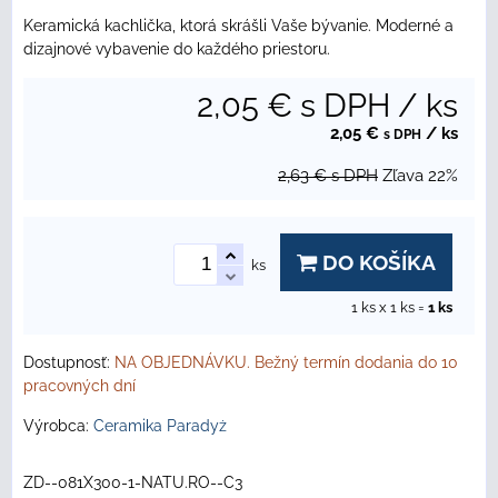
Keramická kachlička, ktorá skrášli Vaše bývanie. Moderné a
dizajnové vybavenie do každého priestoru.
2,05 €
s DPH
/ ks
2,05 €
/ ks
s DPH
2,63 €
s DPH
Zľava
22%
DO KOŠÍKA
ks
1
ks x 1 ks =
1
ks
Dostupnosť:
NA OBJEDNÁVKU. Bežný termín dodania do 10
pracovných dní
Výrobca:
Ceramika Paradyż
ZD--081X300-1-NATU.RO--C3