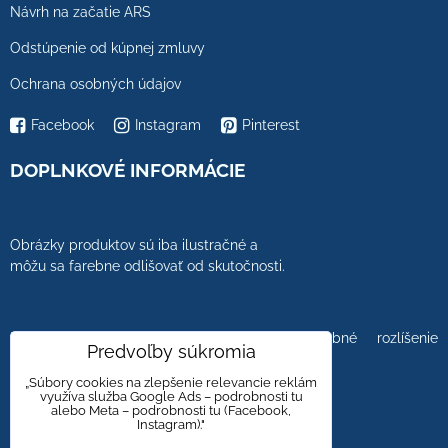
Návrh na začatie ARS
Odstúpenie od kúpnej zmluvy
Ochrana osobných údajov
Facebook
Instagram
Pinterest
DOPLNKOVÉ INFORMÁCIE
Obrázky produktov sú iba ilustračné a
môžu sa farebne odlišovať od skutočnosti.
Farebnosť obrázkov tiež ovplyvňuje farebné rozlíšenie
Predvoľby súkromia
zobrazovacej jednotky.
„Súbory cookies na zlepšenie relevancie reklám
využíva služba Google Ads – podrobnosti tu
alebo Meta – podrobnosti tu (Facebook,
Instagram)."
Obklady a dlažby s kameninovým, mramorovým,