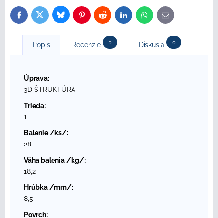
Bluesky
Twitter
Facebook
Pinterest
Reddit
LinkedIn
WhatsApp
E-
mail
0
0
Popis
Recenzie
Diskusia
Úprava:
3D ŠTRUKTÚRA
Trieda:
1
Balenie /ks/:
28
Váha balenia /kg/:
18,2
Hrúbka /mm/:
8,5
Povrch: