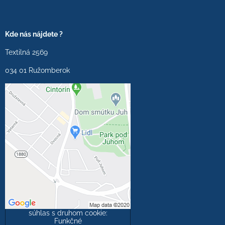
Kde nás nájdete ?
Textilná 2569
034 01 Ružomberok
Externý obsah je
blokovaný Voľbami
súkromia
Prajete si načítať externý
obsah?
Povoliť tentokrát
Povoliť a zapamätať -
súhlas s druhom cookie:
Funkčné