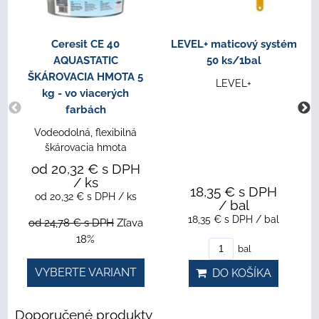
Ceresit CE 40
LEVEL+ maticový systém
AQUASTATIC
50 ks/1bal
ŠKÁROVACIA HMOTA 5
LEVEL+
kg - vo viacerých
farbách
Vodeodolná, flexibilná
škárovacia hmota
od 20,32 €
s DPH
/ ks
18,35 €
s DPH
od 20,32 €
s DPH
/ ks
/ bal
18,35 €
s DPH
/ bal
od 24,78 €
s DPH
Zľava
18%
bal
VYBERTE VARIANT
DO KOŠÍKA
Doporučené produkty