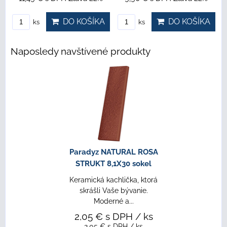
DO KOŠÍKA
DO KOŠÍKA
ks
ks
Naposledy navštívené produkty
Paradyz NATURAL ROSA
STRUKT 8,1X30 sokel
Keramická kachlička, ktorá
skrášli Vaše bývanie.
Moderné a...
2,05 €
s DPH
/ ks
2,05 €
s DPH
/ ks