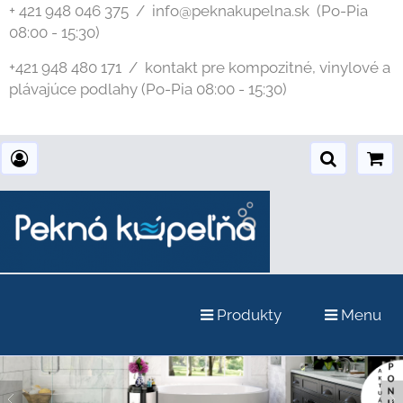
+ 421 948 046 375 / info@peknakupelna.sk
(Po-Pia
08:00 - 15:30)
+421 948 480 171 / kontakt pre kompozitné, vinylové a
plávajúce podlahy (Po-Pia 08:00 - 15:30)
Produkty
Menu