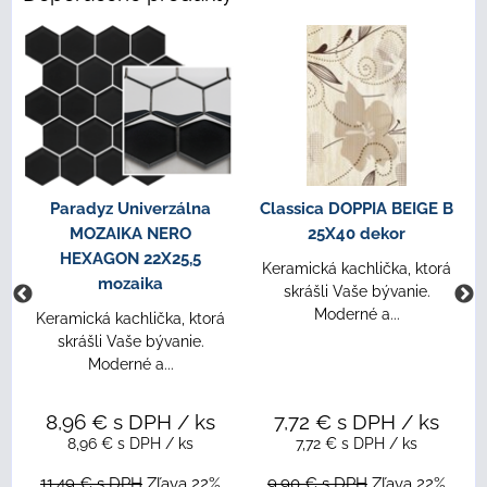
Paradyz Univerzálna
Classica DOPPIA BEIGE B
MOZAIKA NERO
25X40 dekor
HEXAGON 22X25,5
Keramická kachlička, ktorá
mozaika
skrášli Vaše bývanie.
Moderné a...
Keramická kachlička, ktorá
skrášli Vaše bývanie.
Moderné a...
8,96 €
s DPH
/ ks
7,72 €
s DPH
/ ks
8,96 €
s DPH
/ ks
7,72 €
s DPH
/ ks
11,49 €
s DPH
Zľava 22%
9,90 €
s DPH
Zľava 22%