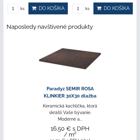
DO KOŠÍKA
DO KOŠÍKA
ks
ks
Naposledy navštívené produkty
Paradyz SEMIR ROSA
KLINKIER 30X30 dlažba
Keramická kachlička, ktorá
skrášli Vaše bývanie.
Moderné a...
16,50 €
s DPH
/ m²