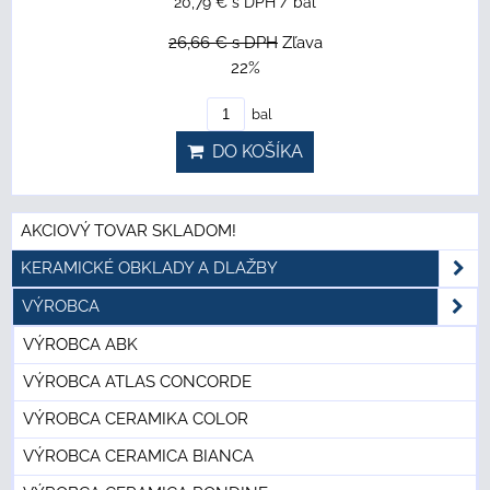
20,79 €
s DPH
/ bal
26,66 €
s DPH
Zľava
22%
bal
DO KOŠÍKA
AKCIOVÝ TOVAR SKLADOM!
KERAMICKÉ OBKLADY A DLAŽBY
VÝROBCA
VÝROBCA ABK
VÝROBCA ATLAS CONCORDE
VÝROBCA CERAMIKA COLOR
VÝROBCA CERAMICA BIANCA