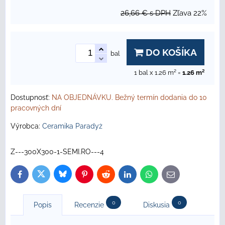
26,66 €
s DPH
Zľava
22%
DO KOŠÍKA
bal
1
bal x 1.26 m² =
1.26
m²
Dostupnosť:
NA OBJEDNÁVKU. Bežný termín dodania do 10
pracovných dní
Výrobca:
Ceramika Paradyż
Z---300X300-1-SEMI.RO---4
Bluesky
Twitter
Facebook
Pinterest
Reddit
LinkedIn
WhatsApp
E-
mail
0
0
Popis
Recenzie
Diskusia