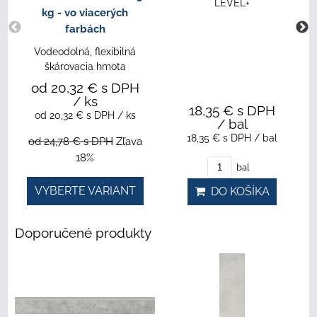
LEVEL+
kg - vo viacerých
farbách
Vodeodolná, flexibilná
škárovacia hmota
od 20,32 €
s DPH
/ ks
18,35 €
s DPH
od 20,32 €
s DPH
/ ks
/ bal
18,35 €
s DPH
/ bal
od 24,78 €
s DPH
Zľava
18%
bal
VYBERTE VARIANT
DO KOŠÍKA
Doporučené produkty