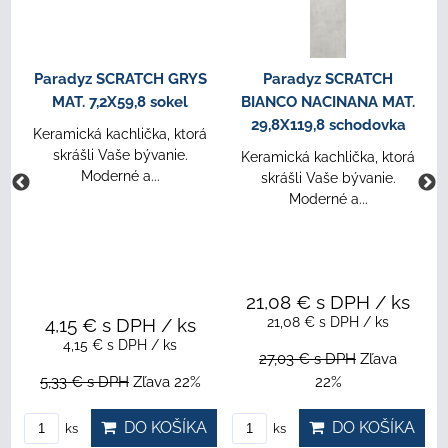
Paradyz SCRATCH GRYS
Paradyz SCRATCH
MAT. 7,2X59,8 sokel
BIANCO NACINANA MAT.
29,8X119,8 schodovka
Keramická kachlička, ktorá
skrášli Vaše bývanie.
Keramická kachlička, ktorá
Moderné a...
skrášli Vaše bývanie.
Moderné a...
21,08 €
s DPH
/ ks
4,15 €
s DPH
/ ks
21,08 €
s DPH
/ ks
4,15 €
s DPH
/ ks
27,03 €
s DPH
Zľava
5,33 €
s DPH
Zľava 22%
22%
DO KOŠÍKA
DO KOŠÍKA
ks
ks