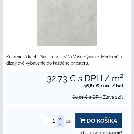
Keramická kachlička, ktorá skrášli Vaše bývanie. Moderné a
dizajnové vybavenie do každého priestoru.
32,73 €
s DPH
/ m²
46,81 €
/ bal
s DPH
60,01 €
s DPH
Zľava
22%
DO KOŠÍKA
bal
1
bal x 1.43 m² =
1.43
m²