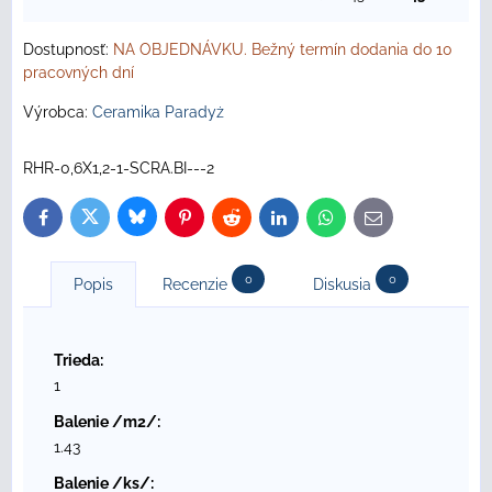
Dostupnosť:
NA OBJEDNÁVKU. Bežný termín dodania do 10
pracovných dní
Výrobca:
Ceramika Paradyż
RHR-0,6X1,2-1-SCRA.BI---2
Bluesky
Twitter
Facebook
Pinterest
Reddit
LinkedIn
WhatsApp
E-
mail
0
0
Popis
Recenzie
Diskusia
Trieda:
1
Balenie /m2/:
1.43
Balenie /ks/: