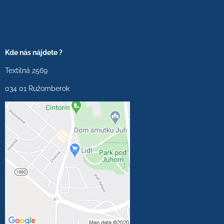
Kde nás nájdete ?
Textilná 2569
034 01 Ružomberok
Externý obsah je
blokovaný Voľbami
súkromia
Prajete si načítať externý
obsah?
Povoliť tentokrát
Povoliť a zapamätať -