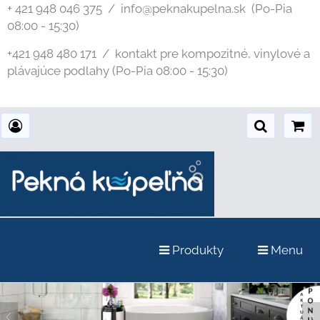
+ 421 948 046 375 / info@peknakupelna.sk
(Po-Pia
08:00 - 15:30)
+421 948 480 171 / kontakt pre kompozitné, vinylové a
plávajúce podlahy (Po-Pia 08:00 - 15:30)
Produkty
Menu