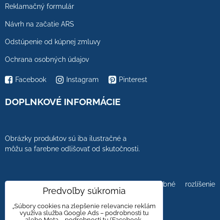
Reklamačný formulár
Návrh na začatie ARS
Odstúpenie od kúpnej zmluvy
Ochrana osobných údajov
Facebook
Instagram
Pinterest
DOPLNKOVÉ INFORMÁCIE
Obrázky produktov sú iba ilustračné a
môžu sa farebne odlišovať od skutočnosti.
Farebnosť obrázkov tiež ovplyvňuje farebné rozlíšenie
Predvoľby súkromia
zobrazovacej jednotky.
„Súbory cookies na zlepšenie relevancie reklám
využíva služba Google Ads – podrobnosti tu
alebo Meta – podrobnosti tu (Facebook,