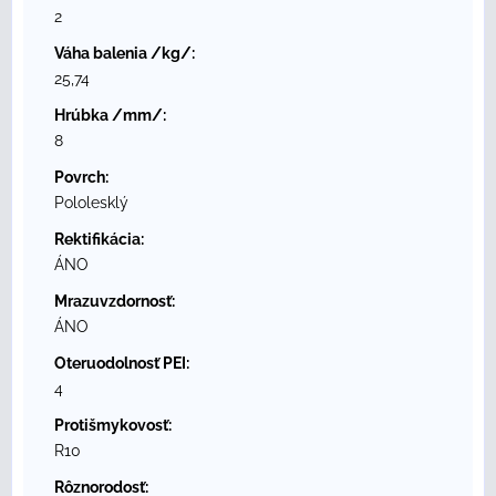
2
Váha balenia /kg/:
25,74
Hrúbka /mm/:
8
Povrch:
Pololesklý
Rektifikácia:
ÁNO
Mrazuvzdornosť:
ÁNO
Oteruodolnosť PEI:
4
Protišmykovosť:
R10
Rôznorodosť: