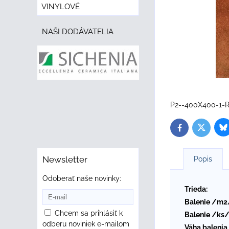
VINYLOVÉ
NAŠI DODÁVATELIA
P2--400X400-1-
B
Twitter
Facebook
Newsletter
Popis
Odoberať naše novinky:
Trieda:
Balenie /m2
Chcem sa prihlásiť k
Balenie /ks/
odberu noviniek e-mailom
Váha balenia