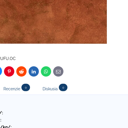
RUFU.OC
luesky
Pinterest
Reddit
LinkedIn
WhatsApp
E-
mail
0
0
Recenzie
Diskusia
/:
:
 /kg/: