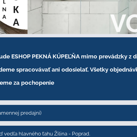
.2026 bude ESHOP PEKNÁ KÚPEĽŇA mimo prevádzky
z 
eme spracovávať ani odosielať. Všetky objednáv
eme za pochopenie
kamennej predajni)
vedľa hlavného ťahu Žilina - Poprad.