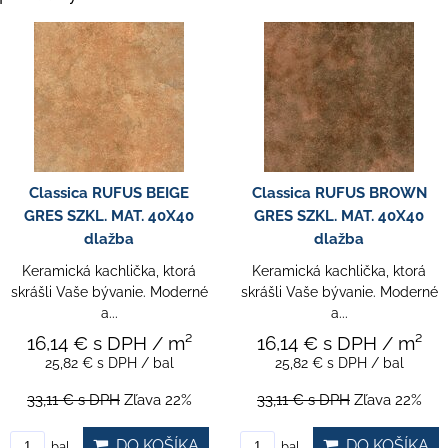
Classica RUFUS BEIGE
Classica RUFUS BROWN
GRES SZKL. MAT. 40X40
GRES SZKL. MAT. 40X40
dlažba
dlažba
Keramická kachlička, ktorá
Keramická kachlička, ktorá
skrášli Vaše bývanie. Moderné
skrášli Vaše bývanie. Moderné
a...
a...
16,14 €
s DPH
/ m²
16,14 €
s DPH
/ m²
25,82 €
s DPH
/ bal
25,82 €
s DPH
/ bal
33,11 €
s DPH
Zľava 22%
33,11 €
s DPH
Zľava 22%
DO KOŠÍKA
DO KOŠÍKA
bal
bal