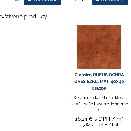
vštívené produkty
Classica RUFUS OCHRA
GRES SZKL. MAT. 40X40
dlažba
Keramická kachlička, ktorá
skrášli Vaše bývanie. Moderné
a...
16,14 €
s DPH
/ m²
25,82 €
s DPH
/ bal