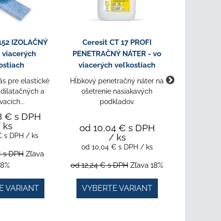
 152 IZOLAČNÝ
Ceresit CT 17 PROFI
Ceresit C
 viacerých
PENETRAČNÝ NÁTER - vo
HYDROI
ostiach
viacerých veľkostiach
viacerý
s pre elastické
Hĺbkový penetračný náter na
Tesniaca h
 dilatačných a
ošetrenie nasiakavých
a dlažb
vacích...
podkladov.
8 €
s DPH
 ks
od 10,04 €
s DPH
 €
s DPH
/ ks
/ ks
od 15,2
od 10,04 €
s DPH
/ ks
od 15,2
€
s DPH
Zľava
18%
od 12,24 €
s DPH
Zľava 18%
od 18,57 
E VARIANT
VYBERTE VARIANT
VYBER