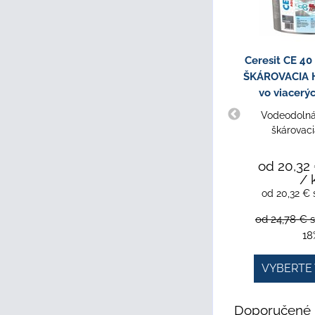
Ceresit CE 4
ŠKÁROVACIA H
vo viacerý
Vodeodolná,
škárovac
od 20,32
/ 
od 20,32 €
od 24,78 €
18
VYBERTE 
Doporučené 