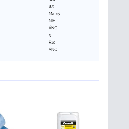
8,5
Matný
NIE
ÁNO
3
R10
ÁNO