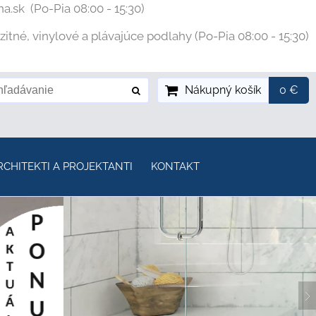
na.sk
(Po-Pia 08:00 - 15:30)
tné, vinylové a plávajúce podlahy (Po-Pia 08:00 - 15:30)
Nákupný košík
0 €
RCHITEKTI A PROJEKTANTI
KONTAKT