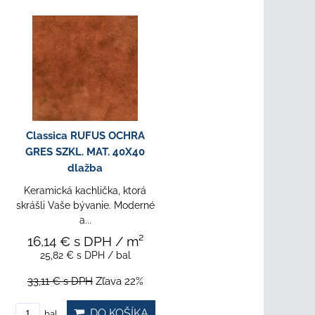
Classica RUFUS OCHRA
GRES SZKL. MAT. 40X40
dlažba
Keramická kachlička, ktorá
skrášli Vaše bývanie. Moderné
a...
16,14 €
s DPH
/ m²
25,82 €
s DPH
/ bal
33,11 €
s DPH
Zľava 22%
DO KOŠÍKA
bal