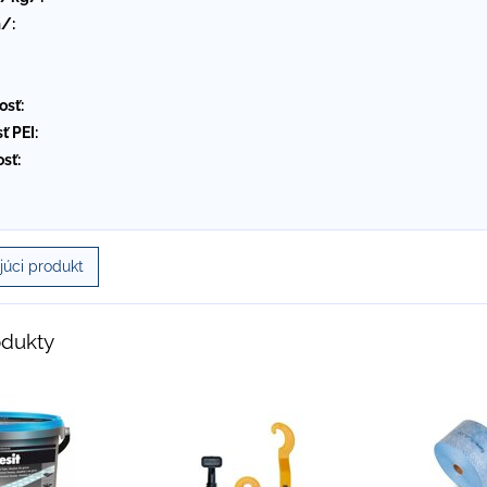
/:
osť:
ť PEI:
sť:
úci produkt
odukty