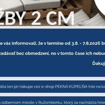
sme vás informovali, že v termíne od 3.8. - 7.8
adávať bez obmedzení, no v tomto čase ich nebud
Ďakuj
atia len pri nákupe cez e-shop PEKNÁ KÚPEĽŇA
(nie na 
odbernom mieste v Ružomberku, ktorý sa nachádza hneď 