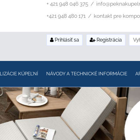
+ 421 948 046 375 / info@peknakupel
+421 948 480 171 / kontakt pre kompozi
Prihlásiť sa
Registrácia
LIZÁCIE KÚPEĽNÍ
NÁVODY A TECHNICKÉ INFORMÁCIE
A