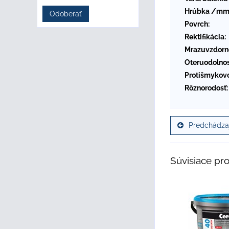
Hrúbka /mm
Odoberať
Povrch:
Rektifikácia:
Mrazuvzdorn
Oteruodolnos
Protišmykovo
Rôznorodosť:
Predchádzaj
Súvisiace pr