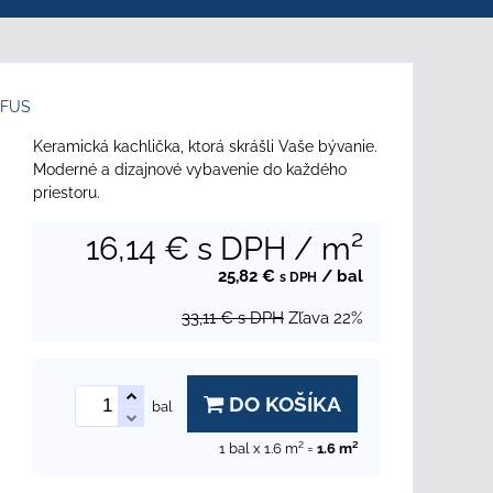
UFUS
Keramická kachlička, ktorá skrášli Vaše bývanie.
Moderné a dizajnové vybavenie do každého
priestoru.
16,14 €
s DPH
/ m²
25,82 €
/ bal
s DPH
33,11 €
s DPH
Zľava
22%
DO KOŠÍKA
bal
1
bal x 1.6 m² =
1.6
m²