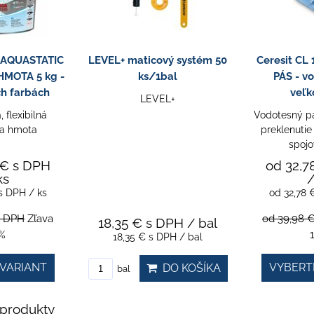
0 AQUASTATIC
LEVEL+ maticový systém 50
Ceresit CL
MOTA 5 kg -
ks/1bal
PÁS - vo
ch farbách
veľk
LEVEL+
 flexibilná
Vodotesný pá
ia hmota
preklenutie
spojo
 €
s DPH
od 32,7
ks
/
s DPH
/ ks
od 32,78
s DPH
Zľava
od 39,98 
18,35 €
s DPH
/ bal
%
18,35 €
s DPH
/ bal
VARIANT
VYBERT
DO KOŠÍKA
bal
produkty