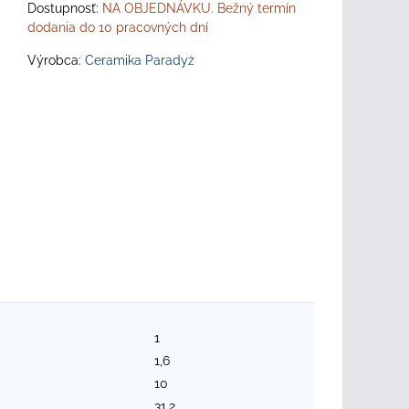
Dostupnosť:
NA OBJEDNÁVKU. Bežný termín
dodania do 10 pracovných dní
Výrobca:
Ceramika Paradyż
1
1,6
10
31,2