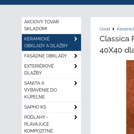
AKCIOVÝ TOVAR
SKLADOM!
Úvod
Keramic
Classica
KERAMICKÉ
OBKLADY A DLAŽBY
40X40 dl
FASÁDNE OBKLADY
EXTERIÉROVÉ
DLAŽBY
SANITA A
VYBAVENIE DO
KÚPEĽNE
SAPHO KS
PODLAHY -
PLÁVAJÚCE
KOMPOZITNÉ