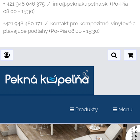
+ 421 948 046 375 / info@peknakupelna.sk
(Po-Pia
08:00 - 15:30)
+421 948 480 171 / kontakt pre kompozitné, vinylové a
plávajúce podlahy (Po-Pia 08:00 - 15:30)
Produkty
Menu