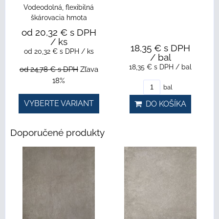
Vodeodolná, flexibilná
škárovacia hmota
od 20,32 €
s DPH
/ ks
18,35 €
s DPH
od 20,32 €
s DPH
/ ks
/ bal
18,35 €
s DPH
/ bal
od 24,78 €
s DPH
Zľava
18%
bal
VYBERTE VARIANT
DO KOŠÍKA
Doporučené produkty