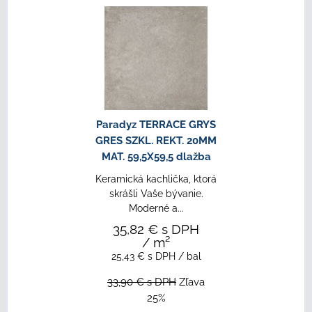
Paradyz TERRACE GRYS
GRES SZKL. REKT. 20MM
MAT. 59,5X59,5 dlažba
Keramická kachlička, ktorá
skrášli Vaše bývanie.
Moderné a...
35,82 €
s DPH
/ m²
25,43 €
s DPH
/ bal
33,90 €
s DPH
Zľava
25%