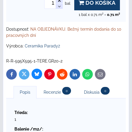
DO KOŠÍKA
bal
1
bal x 0.71 m² =
0.71
m²
Dostupnosť:
NA OBJEDNÁVKU. Bežný termín dodania do 10
pracovných dní
Výrobca:
Ceramika Paradyż
R-R-595X595-1-TERE.GR20-2
Bluesky
Twitter
Facebook
Pinterest
Reddit
LinkedIn
WhatsApp
E-
mail
0
0
Popis
Recenzie
Diskusia
Trieda:
1
Balenie /m2/: