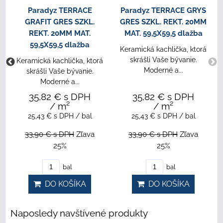
Paradyz TERRACE
Paradyz TERRACE GRYS
GRAFIT GRES SZKL.
GRES SZKL. REKT. 20MM
REKT. 20MM MAT.
MAT. 59,5X59,5 dlažba
59,5X59,5 dlažba
Keramická kachlička, ktorá
skrášli Vaše bývanie.
Keramická kachlička, ktorá
Moderné a...
skrášli Vaše bývanie.
Moderné a...
35,82 €
s DPH
35,82 €
s DPH
/ m²
/ m²
25,43 €
s DPH
/ bal
25,43 €
s DPH
/ bal
33,90 €
s DPH
Zľava
33,90 €
s DPH
Zľava
25%
25%
bal
bal
DO KOŠÍKA
DO KOŠÍKA
Naposledy navštívené produkty