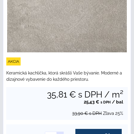
AKCIA
Keramická kachlička, ktorá skrášli Vaše bývanie. Moderné a
dizajnové vybavenie do každého priestoru.
35,81 €
s DPH
/ m²
25,43 €
/ bal
s DPH
33,90 €
s DPH
Zľava
25%