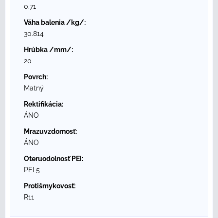
0.71
Váha balenia /kg/:
30.814
Hrúbka /mm/:
20
Povrch:
Matný
Rektifikácia:
ÁNO
Mrazuvzdornosť:
ÁNO
Oteruodolnosť PEI:
PEI 5
Protišmykovosť:
R11