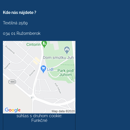
Kde nás nájdete ?
Textilná 2569
034 01 Ružomberok
Externý obsah je
blokovaný Voľbami
súkromia
Prajete si načítať externý
obsah?
Povoliť tentokrát
Povoliť a zapamätať -
súhlas s druhom cookie:
Funkčné