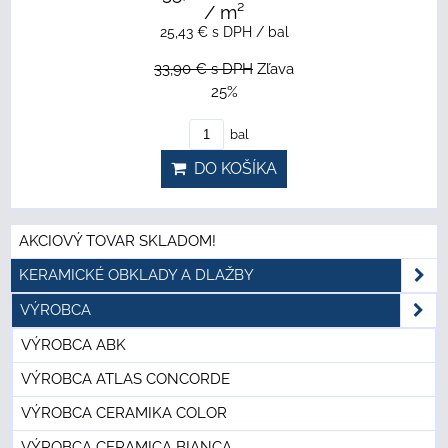
/ m²
25,43 €
s DPH
/ bal
33,90 €
s DPH
Zľava
25%
bal
DO KOŠÍKA
AKCIOVÝ TOVAR SKLADOM!
KERAMICKÉ OBKLADY A DLAŽBY
VÝROBCA
VÝROBCA ABK
VÝROBCA ATLAS CONCORDE
VÝROBCA CERAMIKA COLOR
VÝROBCA CERAMICA BIANCA