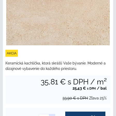
AKCIA
Keramická kachlička, ktorá skrášli Vaše bývanie. Moderné a
dizajnové vybavenie do každého priestoru.
35,81 €
s DPH
/ m²
25,43 €
/ bal
s DPH
33,90 €
s DPH
Zľava
25%