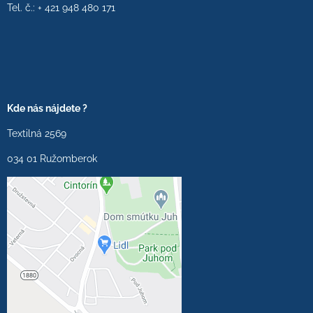
Tel. č.: + 421 948 480 171
Kde nás nájdete ?
Textilná 2569
034 01 Ružomberok
Externý obsah je
blokovaný Voľbami
súkromia
Prajete si načítať externý
obsah?