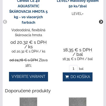
Ceresit CE 40
LEVEL+ maticový systém
AQUASTATIC
50 ks/1bal
ŠKÁROVACIA HMOTA 5
LEVEL+
kg - vo viacerých
farbách
Vodeodolná, flexibilná
škárovacia hmota
od 20,32 €
s DPH
/ ks
18,35 €
s DPH
od 20,32 €
s DPH
/ ks
/ bal
18,35 €
s DPH
/ bal
od 24,78 €
s DPH
Zľava
18%
bal
VYBERTE VARIANT
DO KOŠÍKA
Doporučené produkty