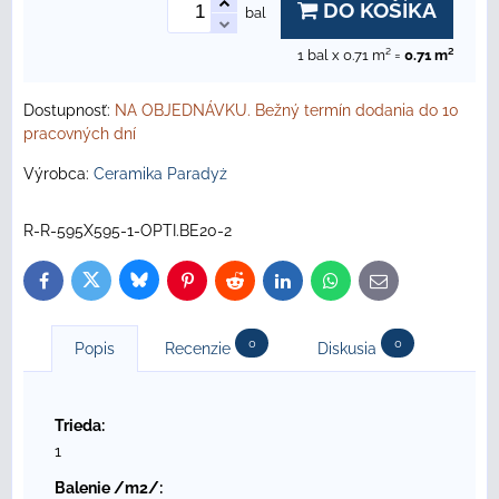
DO KOŠÍKA
bal
1
bal x 0.71 m² =
0.71
m²
Dostupnosť:
NA OBJEDNÁVKU. Bežný termín dodania do 10
pracovných dní
Výrobca:
Ceramika Paradyż
R-R-595X595-1-OPTI.BE20-2
Bluesky
Twitter
Facebook
Pinterest
Reddit
LinkedIn
WhatsApp
E-
mail
0
0
Popis
Recenzie
Diskusia
Trieda:
1
Balenie /m2/: