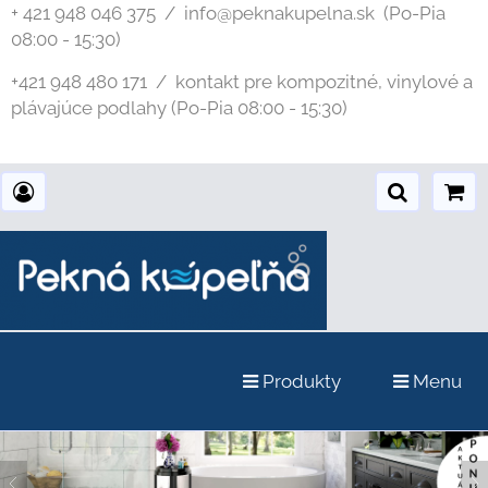
+ 421 948 046 375 / info@peknakupelna.sk
(Po-Pia
08:00 - 15:30)
+421 948 480 171 / kontakt pre kompozitné, vinylové a
plávajúce podlahy (Po-Pia 08:00 - 15:30)
Produkty
Menu