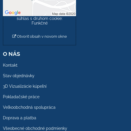
Povoliť tentokrát
Povoliť a zapamätať -
súhlas s druhom cookie:
Funkčné
Otvoriť obsah v novom okne
O NÁS
Kontakt
Stav objednávky
3D Vizualizácie kúpeľní
Pokladačské práce
Veľkoobchodná spolupráca
Doprava a platba
Všeobecné obchodné podmienky