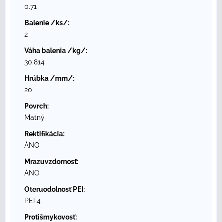
0.71
Balenie /ks/:
2
Váha balenia /kg/:
30.814
Hrúbka /mm/:
20
Povrch:
Matný
Rektifikácia:
ÁNO
Mrazuvzdornosť:
ÁNO
Oteruodolnosť PEI:
PEI 4
Protišmykovosť: