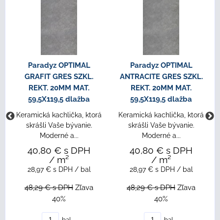
Paradyz OPTIMAL
Paradyz OPTIMAL
GRAFIT GRES SZKL.
ANTRACITE GRES SZKL.
REKT. 20MM MAT.
REKT. 20MM MAT.
59,5X119,5 dlažba
59,5X119,5 dlažba
Keramická kachlička, ktorá
Keramická kachlička, ktorá
skrášli Vaše bývanie.
skrášli Vaše bývanie.
Moderné a...
Moderné a...
40,80 €
s DPH
40,80 €
s DPH
/ m²
/ m²
28,97 €
s DPH
/ bal
28,97 €
s DPH
/ bal
48,29 €
s DPH
Zľava
48,29 €
s DPH
Zľava
40%
40%
bal
bal