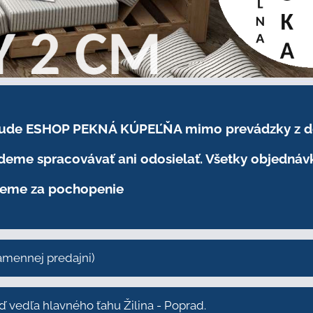
.2026 bude ESHOP PEKNÁ KÚPEĽŇA mimo prevádzky
z 
eme spracovávať ani odosielať. Všetky objednáv
eme za pochopenie
kamennej predajni)
vedľa hlavného ťahu Žilina - Poprad.