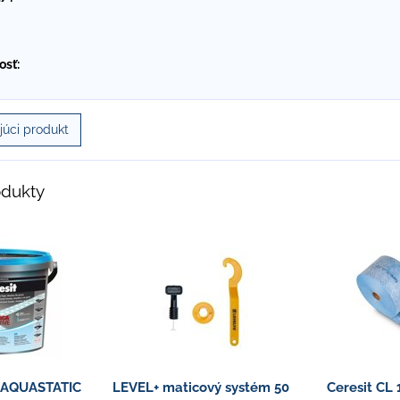
osť:
úci produkt
odukty
0 AQUASTATIC
LEVEL+ maticový systém 50
Ceresit CL