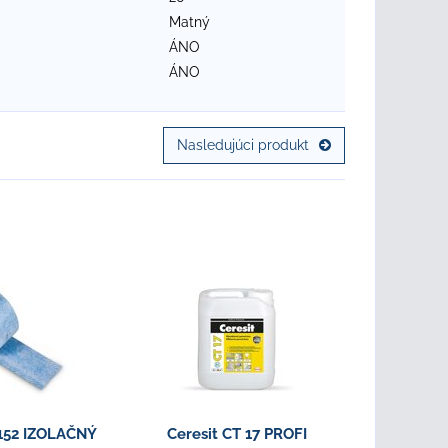
Matný
ÁNO
ÁNO
Nasledujúci produkt
 152 IZOLAČNÝ
Ceresit CT 17 PROFI
Ceresit C