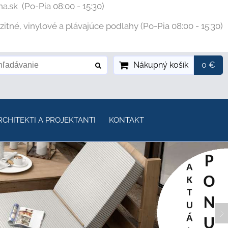
na.sk
(Po-Pia 08:00 - 15:30)
tné, vinylové a plávajúce podlahy (Po-Pia 08:00 - 15:30)
Nákupný košík
0 €
RCHITEKTI A PROJEKTANTI
KONTAKT