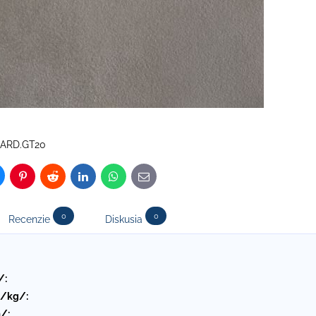
GARD.GT20
luesky
Pinterest
Reddit
LinkedIn
WhatsApp
E-
mail
0
0
Recenzie
Diskusia
/:
 /kg/:
/: