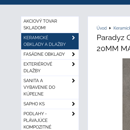
AKCIOVÝ TOVAR
SKLADOM!
Úvod
Keramic
Paradyz 
KERAMICKÉ
OBKLADY A DLAŽBY
20MM MAT
FASÁDNE OBKLADY
EXTERIÉROVÉ
DLAŽBY
SANITA A
VYBAVENIE DO
KÚPEĽNE
SAPHO KS
PODLAHY -
PLÁVAJÚCE
KOMPOZITNÉ