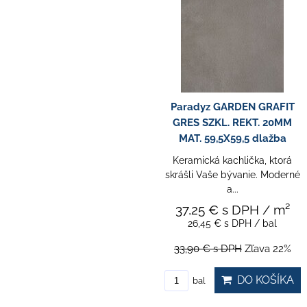
Paradyz GARDEN GRAFIT
GRES SZKL. REKT. 20MM
MAT. 59,5X59,5 dlažba
Keramická kachlička, ktorá
skrášli Vaše bývanie. Moderné
a...
37,25 €
s DPH
/ m²
26,45 €
s DPH
/ bal
33,90 €
s DPH
Zľava 22%
DO KOŠÍKA
bal