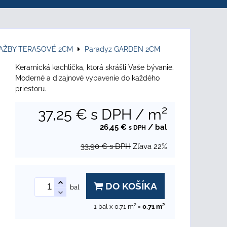
LAŽBY TERASOVÉ 2CM
Paradyz GARDEN 2CM
Keramická kachlička, ktorá skrášli Vaše bývanie.
Moderné a dizajnové vybavenie do každého
priestoru.
37,25 €
s DPH
/ m²
26,45 €
/ bal
s DPH
33,90 €
s DPH
Zľava
22%
DO KOŠÍKA
bal
1
bal x 0.71 m² =
0.71
m²