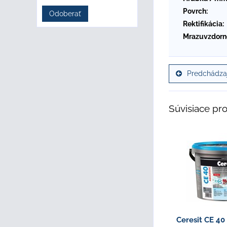
Povrch:
Odoberať
Rektifikácia:
Mrazuvzdorn
Predchádzaj
Súvisiace pr
Ceresit CE 4