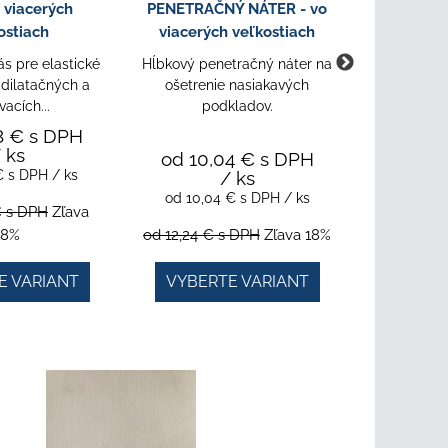
 viacerých
PENETRAČNÝ NÁTER - vo
HYDROI
ostiach
viacerých veľkostiach
viacerý
s pre elastické
Hĺbkový penetračný náter na
Tesniaca h
 dilatačných a
ošetrenie nasiakavých
a dlažb
vacích...
podkladov.
8 €
s DPH
 ks
od 10,04 €
s DPH
 €
s DPH
/ ks
/ ks
od 15,2
od 10,04 €
s DPH
/ ks
od 15,2
€
s DPH
Zľava
18%
od 12,24 €
s DPH
Zľava 18%
od 18,57 
E VARIANT
VYBERTE VARIANT
VYBER