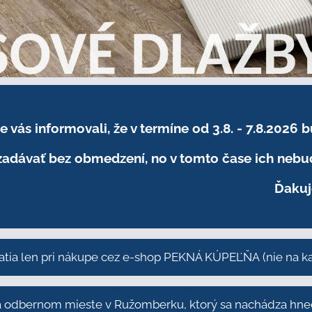
sme vás informovali, že v termíne od 3.8. - 7.8
adávať bez obmedzení, no v tomto čase ich nebud
Ďakuj
atia len pri nákupe cez e-shop PEKNÁ KÚPEĽŇA
(nie na 
odbernom mieste v Ružomberku, ktorý sa nachádza hneď 