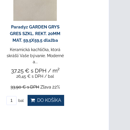
Paradyz GARDEN GRYS
GRES SZKL. REKT. 20MM
MAT. 59,5X59,5 dlažba
Keramická kachlička, ktorá
skrášli Vaše bývanie. Moderné
a...
37,25 €
s DPH
/ m²
26,45 €
s DPH
/ bal
33,90 €
s DPH
Zľava 22%
DO KOŠÍKA
bal