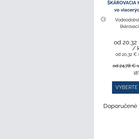
ŠKÁROVACIA H
vo viacerý
Vodeodolná,
škárovac
od 20,32
/ 
od 20,32 €
od 24,78 €
18
VYBERTE 
Doporučené 