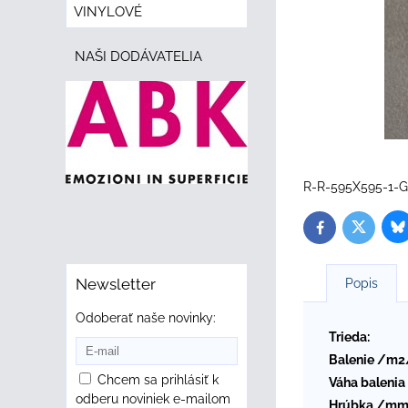
VINYLOVÉ
NAŠI DODÁVATELIA
R-R-595X595-1-
B
Twitter
Facebook
Newsletter
Popis
Odoberať naše novinky:
Trieda:
Balenie /m2
Chcem sa prihlásiť k
Váha balenia
odberu noviniek e-mailom
Hrúbka /mm