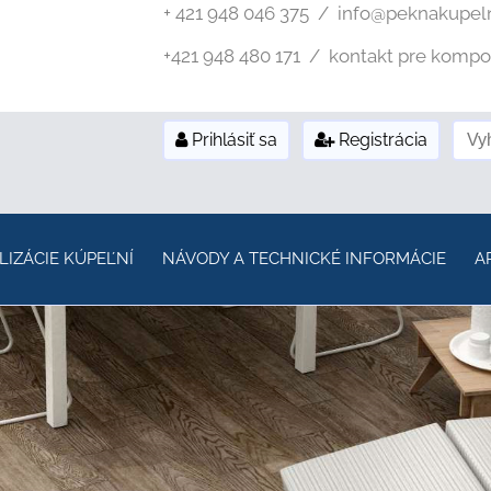
+ 421 948 046 375 / info@peknakupel
+421 948 480 171 / kontakt pre kompozi
Prihlásiť sa
Registrácia
LIZÁCIE KÚPEĽNÍ
NÁVODY A TECHNICKÉ INFORMÁCIE
A