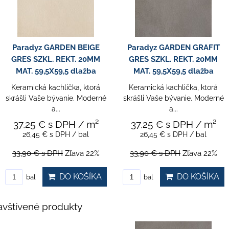
Paradyz GARDEN BEIGE
Paradyz GARDEN GRAFIT
GRES SZKL. REKT. 20MM
GRES SZKL. REKT. 20MM
MAT. 59,5X59,5 dlažba
MAT. 59,5X59,5 dlažba
Keramická kachlička, ktorá
Keramická kachlička, ktorá
skrášli Vaše bývanie. Moderné
skrášli Vaše bývanie. Moderné
a...
a...
37,25 €
s DPH
/ m²
37,25 €
s DPH
/ m²
26,45 €
s DPH
/ bal
26,45 €
s DPH
/ bal
33,90 €
s DPH
Zľava 22%
33,90 €
s DPH
Zľava 22%
DO KOŠÍKA
DO KOŠÍKA
bal
bal
vštívené produkty