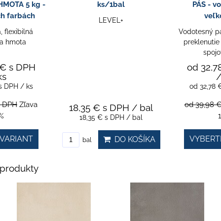
MOTA 5 kg -
ks/1bal
PÁS - vo
ch farbách
veľk
LEVEL+
 flexibilná
Vodotesný pá
ia hmota
preklenutie
spojo
 €
s DPH
od 32,7
ks
/
s DPH
/ ks
od 32,78
s DPH
Zľava
od 39,98 
18,35 €
s DPH
/ bal
%
18,35 €
s DPH
/ bal
VARIANT
VYBERT
DO KOŠÍKA
bal
produkty