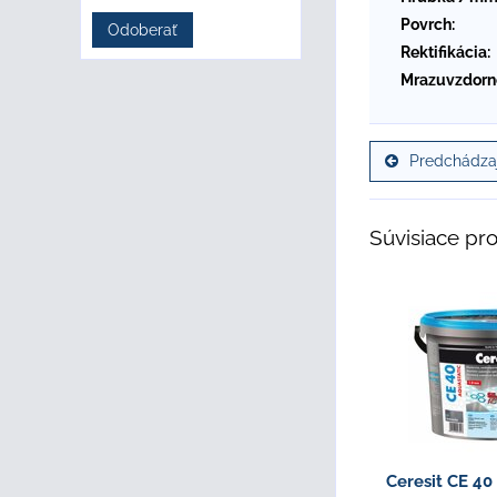
Povrch:
Odoberať
Rektifikácia:
Mrazuvzdorn
Predchádzaj
Súvisiace pr
Ceresit CE 4