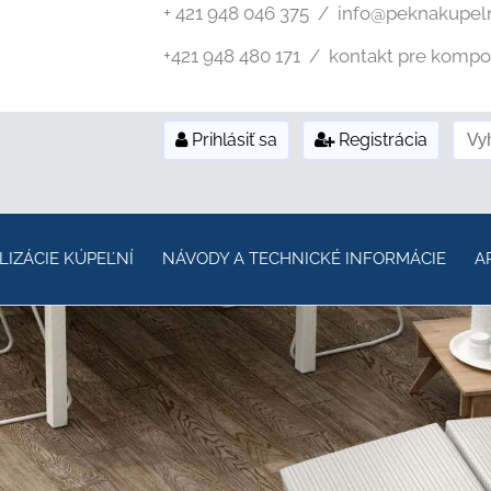
+ 421 948 046 375 / info@peknakupel
+421 948 480 171 / kontakt pre kompozi
Prihlásiť sa
Registrácia
LIZÁCIE KÚPEĽNÍ
NÁVODY A TECHNICKÉ INFORMÁCIE
A