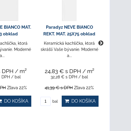
E BIANCO MAT.
Paradyz NEVE BIANCO
Paradyz
3 obklad
REKT. MAT. 25X75 obklad
REKT. M
achlička, ktorá
Keramická kachlička, ktorá
bývanie. Moderné
skrášli Vaše bývanie. Moderné
Keramická 
a...
a...
skrášli Vaš
s DPH
/ m²
24,83 €
s DPH
/ m²
21,85 
s DPH
/ bal
32,28 €
s DPH
/ bal
31,25 
DPH
Zľava 22%
41,39 €
s DPH
Zľava 22%
40,06 €
s
DO KOŠÍKA
DO KOŠÍKA
bal
bal