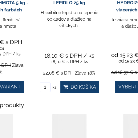
MOTA 5 kg -
LEPIDLO 25 kg
HYDROIZO
ch farbách
viacerých
FLexibilné lepidlo na lepenie
obkladov a dlažieb na
 flexibilná
Tesniaca hmo
kritických...
ia hmota
a dlažbu 
 €
s DPH
ks
s DPH
/ ks
od 15,23 
18,10 €
s DPH
/ ks
od 15,23
18,10 €
s DPH
/ ks
s DPH
Zľava
%
od 18,57 €
s
22,08 €
s DPH
Zľava 18%
VARIANT
VYBERT
DO KOŠÍKA
ks
produkty