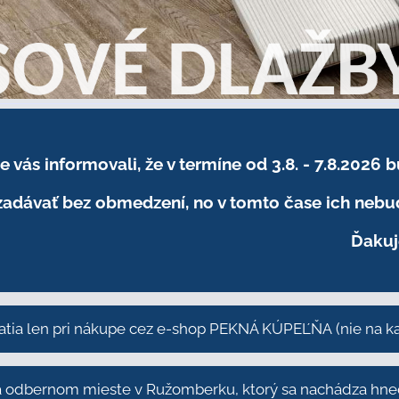
sme vás informovali, že v termíne od 3.8. - 7.8
adávať bez obmedzení, no v tomto čase ich nebud
Ďakuj
atia len pri nákupe cez e-shop PEKNÁ KÚPEĽŇA
(nie na 
odbernom mieste v Ružomberku, ktorý sa nachádza hneď 