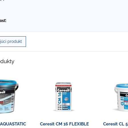
osť:
úci produkt
odukty
0 AQUASTATIC
Ceresit CM 16 FLEXIBLE
Ceresit CL 