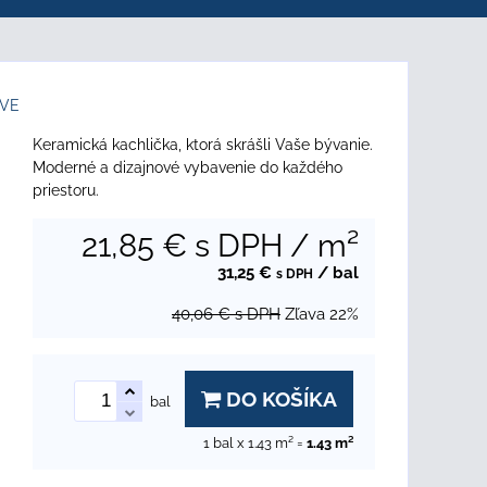
EVE
Keramická kachlička, ktorá skrášli Vaše bývanie.
Moderné a dizajnové vybavenie do každého
priestoru.
21,85 €
s DPH
/ m²
31,25 €
/ bal
s DPH
40,06 €
s DPH
Zľava
22%
DO KOŠÍKA
bal
1
bal x 1.43 m² =
1.43
m²