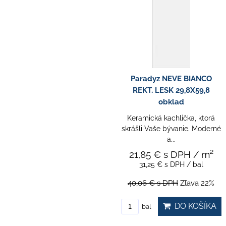
Paradyz NEVE BIANCO
REKT. LESK 29,8X59,8
obklad
Keramická kachlička, ktorá
skrášli Vaše bývanie. Moderné
a...
21,85 €
s DPH
/ m²
31,25 €
s DPH
/ bal
40,06 €
s DPH
Zľava 22%
DO KOŠÍKA
bal