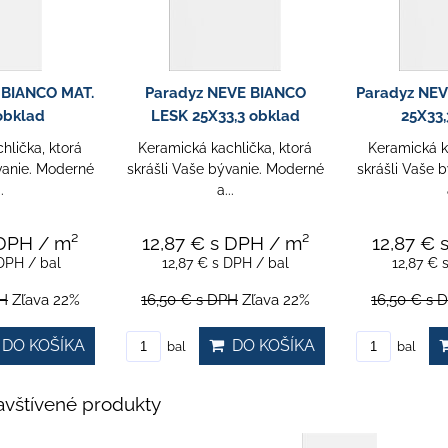
 BIANCO MAT.
Paradyz NEVE BIANCO
Paradyz NEV
obklad
LESK 25X33,3 obklad
25X33,
hlička, ktorá
Keramická kachlička, ktorá
Keramická k
vanie. Moderné
skrášli Vaše bývanie. Moderné
skrášli Vaše 
.
a...
 DPH
/ m²
12,87 €
s DPH
/ m²
12,87 €
DPH
/ bal
12,87 €
s DPH
/ bal
12,87 €
H
Zľava 22%
16,50 €
s DPH
Zľava 22%
16,50 €
s 
DO KOŠÍKA
DO KOŠÍKA
bal
bal
vštívené produkty