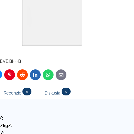
EVE.BI---B
luesky
Pinterest
Reddit
LinkedIn
WhatsApp
E-
mail
0
0
Recenzie
Diskusia
/:
 /kg/:
/: