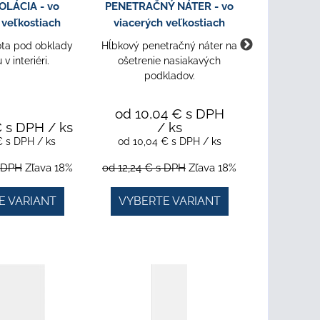
LÁCIA - vo
PENETRAČNÝ NÁTER - vo
PÁS - 
 veľkostiach
viacerých veľkostiach
ve
ta pod obklady
Hĺbkový penetračný náter na
Vodotesný 
v interiéri.
ošetrenie nasiakavých
preklenut
podkladov.
spo
od 32
od 10,04 €
s DPH
€
s DPH
/ ks
/ ks
od 32,7
 €
s DPH
/ ks
od 10,04 €
s DPH
/ ks
od 39,9
 DPH
Zľava 18%
od 12,24 €
s DPH
Zľava 18%
E VARIANT
VYBERTE VARIANT
VYBER