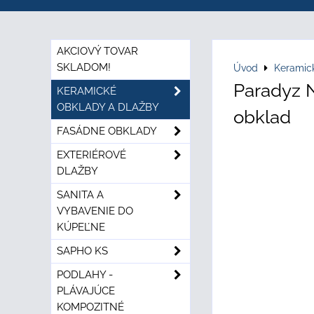
AKCIOVÝ TOVAR
SKLADOM!
Úvod
Keramic
Paradyz 
KERAMICKÉ
OBKLADY A DLAŽBY
obklad
FASÁDNE OBKLADY
EXTERIÉROVÉ
DLAŽBY
SANITA A
VYBAVENIE DO
KÚPEĽNE
SAPHO KS
PODLAHY -
PLÁVAJÚCE
KOMPOZITNÉ