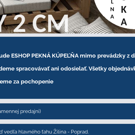
.2026 bude ESHOP PEKNÁ KÚPEĽŇA mimo prevádzky
z 
eme spracovávať ani odosielať. Všetky objednáv
eme za pochopenie
kamennej predajni)
vedľa hlavného ťahu Žilina - Poprad.