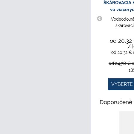
ŠKÁROVACIA H
vo viacerý
Vodeodolná,
škárovac
od 20,32
/ 
od 20,32 €
od 24,78 €
18
VYBERTE 
Doporučené 