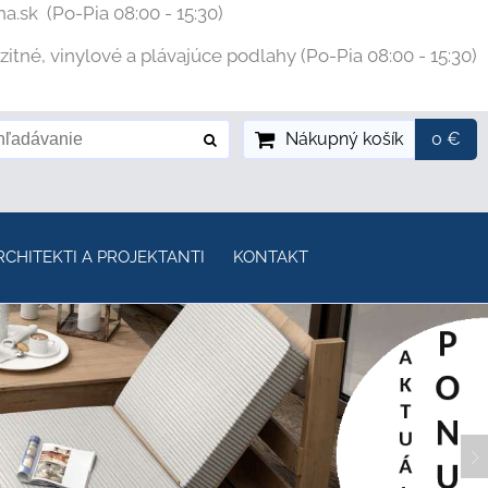
na.sk
(Po-Pia 08:00 - 15:30)
tné, vinylové a plávajúce podlahy (Po-Pia 08:00 - 15:30)
Nákupný košík
0 €
RCHITEKTI A PROJEKTANTI
KONTAKT