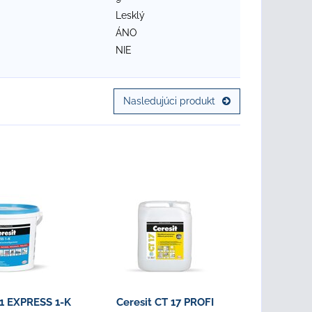
Lesklý
ÁNO
NIE
Nasledujúci produkt
51 EXPRESS 1-K
Ceresit CT 17 PROFI
Ceresit C