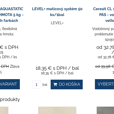
0 AQUASTATIC
LEVEL+ maticový systém 50
Ceresit CL
MOTA 5 kg -
ks/1bal
PÁS - vo
ch farbách
veľk
LEVEL+
 flexibilná
Vodotesný pá
ia hmota
preklenutie
spojo
 €
s DPH
od 32,7
ks
/
s DPH
/ ks
od 32,78
s DPH
Zľava
od 39,98 
18,35 €
s DPH
/ bal
%
18,35 €
s DPH
/ bal
VARIANT
VYBERT
DO KOŠÍKA
bal
produkty