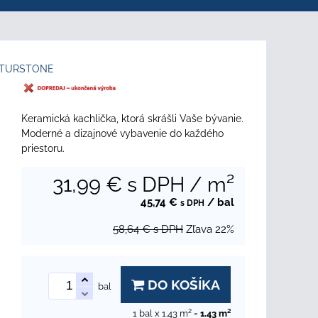
ATURSTONE
Keramická kachlička, ktorá skrášli Vaše bývanie.
Moderné a dizajnové vybavenie do každého
priestoru.
31,99 €
s DPH
/ m²
45,74 €
/ bal
s DPH
58,64 €
s DPH
Zľava
22%
DO KOŠÍKA
bal
1
bal x 1.43 m² =
1.43
m²