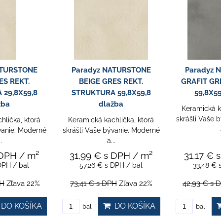
ATURSTONE
Paradyz NATURSTONE
Paradyz 
S REKT.
GRYS GRES REKT.
BEIGE MAT. 
29,8X59,8
STRUKTURA 59,8X59,8
Keramická k
žba
dlažba
skrášli Vaše 
hlička, ktorá
Keramická kachlička, ktorá
vanie. Moderné
skrášli Vaše bývanie. Moderné
.
a...
 DPH
/ m²
31,99 €
s DPH
/ m²
4,49 €
DPH
/ bal
57,26 €
s DPH
/ bal
4,49 €
PH
Zľava 22%
73,41 €
s DPH
Zľava 22%
5,76 €
s D
DO KOŠÍKA
DO KOŠÍKA
bal
ks