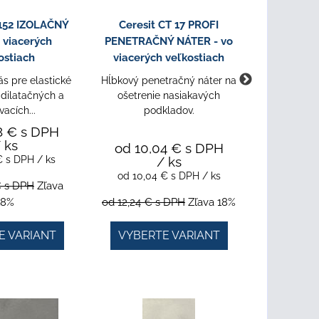
 152 IZOLAČNÝ
Ceresit CT 17 PROFI
Ceresit C
 viacerých
PENETRAČNÝ NÁTER - vo
HYDROI
ostiach
viacerých veľkostiach
viacerý
s pre elastické
Hĺbkový penetračný náter na
Tesniaca h
 dilatačných a
ošetrenie nasiakavých
a dlažb
vacích...
podkladov.
8 €
s DPH
 ks
od 10,04 €
s DPH
 €
s DPH
/ ks
/ ks
od 15,2
od 10,04 €
s DPH
/ ks
od 15,2
€
s DPH
Zľava
18%
od 12,24 €
s DPH
Zľava 18%
od 18,57 
E VARIANT
VYBERTE VARIANT
VYBER