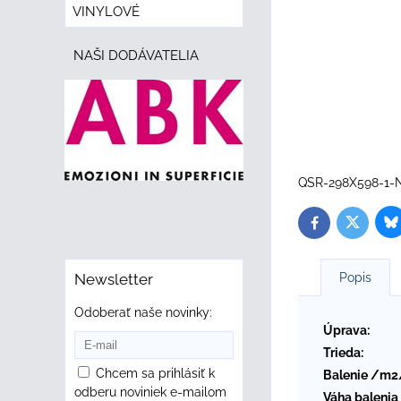
VINYLOVÉ
NAŠI DODÁVATELIA
QSR-298X598-1-
B
Twitter
Facebook
Popis
Newsletter
Odoberať naše novinky:
Úprava:
Trieda:
Chcem sa prihlásiť k
Balenie /m2
odberu noviniek e-mailom
Váha balenia