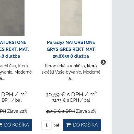
NATURSTONE
Paradyz NATURSTONE
Parady
7,2X59,8 sokel
GRAFIT POLER 7,2X59,8
GRYS MAT.
sokel
achlička, ktorá
Keramická 
bývanie. Moderné
skrášli Vaš
Keramická kachlička, ktorá
a...
skrášli Vaše bývanie. Moderné
a...
s DPH
/ ks
5,10 €
s DPH
/ ks
4,49 
s DPH
/ ks
5,10 €
s DPH
/ ks
4,49 
PH
Zľava 22%
6,54 €
s DPH
Zľava 22%
5,76 €
s
DO KOŠÍKA
DO KOŠÍKA
ks
ks