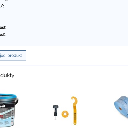
/:
osť:
sť:
úci produkt
odukty