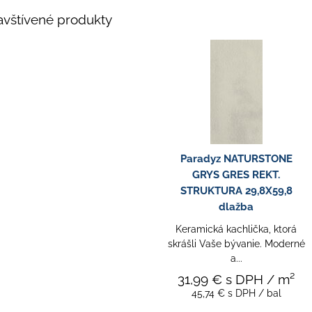
vštívené produkty
Paradyz NATURSTONE
GRYS GRES REKT.
STRUKTURA 29,8X59,8
dlažba
Keramická kachlička, ktorá
skrášli Vaše bývanie. Moderné
a...
31,99 €
s DPH
/ m²
45,74 €
s DPH
/ bal