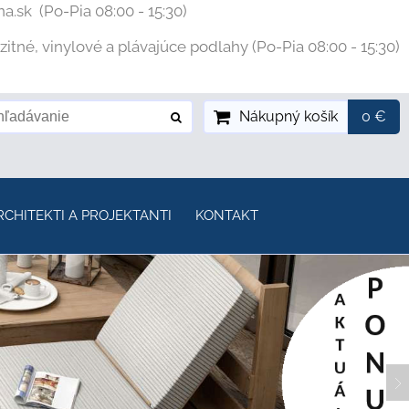
na.sk
(Po-Pia 08:00 - 15:30)
tné, vinylové a plávajúce podlahy (Po-Pia 08:00 - 15:30)
Nákupný košík
0 €
RCHITEKTI A PROJEKTANTI
KONTAKT