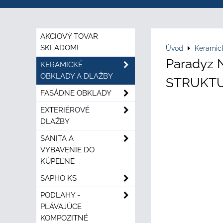
AKCIOVÝ TOVAR
SKLADOM!
Úvod
Keramic
Paradyz
KERAMICKÉ
OBKLADY A DLAŽBY
STRUKTUR
FASÁDNE OBKLADY
EXTERIÉROVÉ
DLAŽBY
SANITA A
VYBAVENIE DO
KÚPEĽNE
SAPHO KS
PODLAHY -
PLÁVAJÚCE
KOMPOZITNÉ