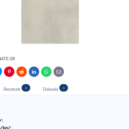
NATE.GR
luesky
Pinterest
Reddit
LinkedIn
WhatsApp
E-
mail
0
0
Recenzie
Diskusia
/:
 /kg/: