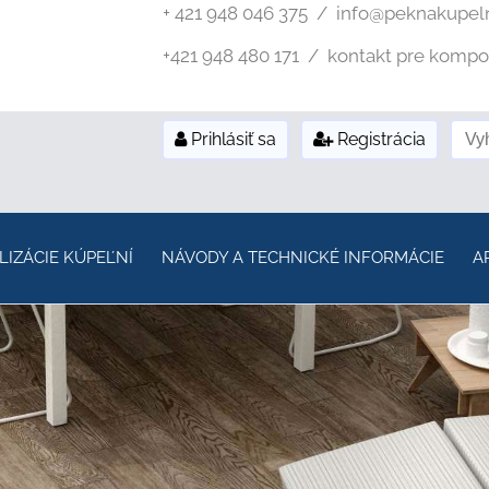
+ 421 948 046 375 / info@peknakupel
+421 948 480 171 / kontakt pre kompozi
Prihlásiť sa
Registrácia
LIZÁCIE KÚPEĽNÍ
NÁVODY A TECHNICKÉ INFORMÁCIE
A