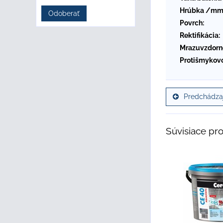
Hrúbka /mm
Odoberať
Povrch:
Rektifikácia:
Mrazuvzdorn
Protišmykovo
Predchádzaj
Súvisiace pr