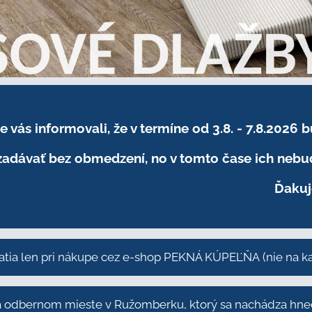
sme vás informovali, že v termíne od 3.8. - 7.8
adávať bez obmedzení, no v tomto čase ich nebud
Ďakuj
atia len pri nákupe cez e-shop PEKNÁ KÚPEĽŇA
(nie na 
odbernom mieste v Ružomberku, ktorý sa nachádza hneď 