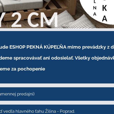
.2026 bude ESHOP PEKNÁ KÚPEĽŇA mimo prevádzky
z 
eme spracovávať ani odosielať. Všetky objednáv
eme za pochopenie
kamennej predajni)
vedľa hlavného ťahu Žilina - Poprad.