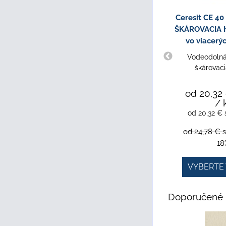
Ceresit CE 4
ŠKÁROVACIA H
vo viacerý
Vodeodolná,
škárovac
od 20,32
/ 
od 20,32 €
od 24,78 €
18
VYBERTE 
Doporučené 