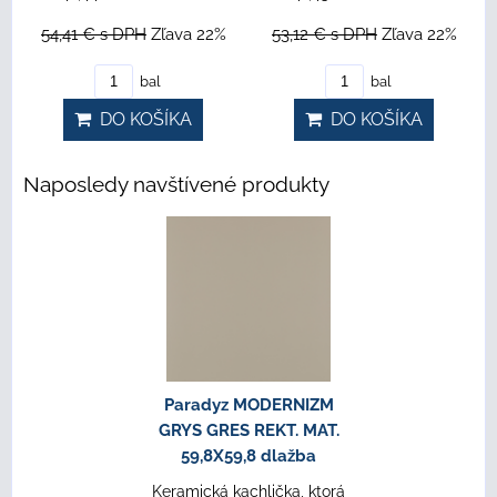
54,41 €
s DPH
Zľava 22%
53,12 €
s DPH
Zľava 22%
bal
bal
DO KOŠÍKA
DO KOŠÍKA
Naposledy navštívené produkty
Paradyz MODERNIZM
GRYS GRES REKT. MAT.
59,8X59,8 dlažba
Keramická kachlička, ktorá