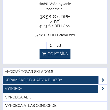
skrášli Vaše bývanie.
Moderné a...
38,58 €
s DPH
/ m²
41,43 €
s DPH
/ bal
53,12 €
s DPH
Zľava 22%
bal
DO KOŠÍKA
AKCIOVÝ TOVAR SKLADOM!
KERAMICKÉ OBKLADY A DLAŽBY
VÝROBCA
VÝROBCA ABK
VÝROBCA ATLAS CONCORDE