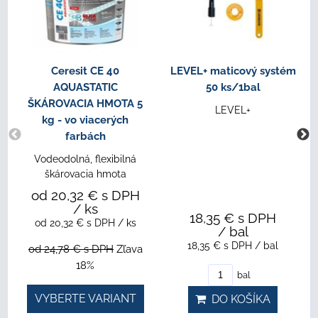
Ceresit CE 40
LEVEL+ maticový systém
AQUASTATIC
50 ks/1bal
ŠKÁROVACIA HMOTA 5
LEVEL+
kg - vo viacerých
farbách
Vodeodolná, flexibilná
škárovacia hmota
od 20,32 €
s DPH
/ ks
18,35 €
s DPH
od 20,32 €
s DPH
/ ks
/ bal
18,35 €
s DPH
/ bal
od 24,78 €
s DPH
Zľava
18%
bal
VYBERTE VARIANT
DO KOŠÍKA