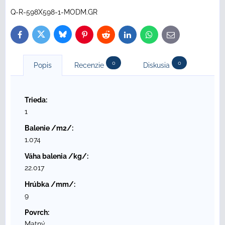
Q-R-598X598-1-MODM.GR
Bluesky
Twitter
Facebook
Pinterest
Reddit
LinkedIn
WhatsApp
E-
mail
0
0
Popis
Recenzie
Diskusia
Trieda:
1
Balenie /m2/:
1.074
Váha balenia /kg/:
22.017
Hrúbka /mm/:
9
Povrch:
Matný