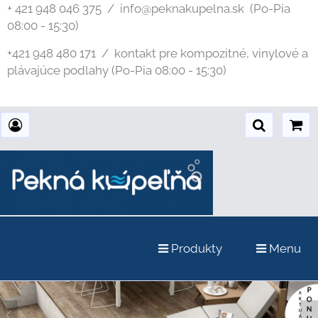
+ 421 948 046 375 / info@peknakupelna.sk
(Po-Pia
08:00 - 15:30)
+421 948 480 171 / kontakt pre kompozitné, vinylové a
plávajúce podlahy (Po-Pia 08:00 - 15:30)
Produkty
Menu