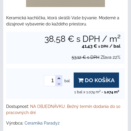
Keramická kachlička, ktorá skrášli Vaše bývanie. Moderné a
dizajnové vybavenie do každého priestoru.
38,58 €
s DPH
/ m²
41,43 €
/ bal
s DPH
53,12 €
s DPH
Zľava
22%
DO KOŠÍKA
bal
1
bal x 1.074 m² =
1.074
m²
Dostupnosť:
NA OBJEDNÁVKU. Bežný termín dodania do 10
pracovných dní
Výrobca:
Ceramika Paradyż