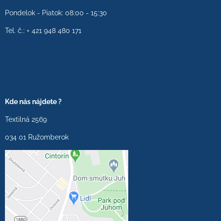
Pondelok - Piatok: 08:00 - 15:30
Tel. č.: + 421 948 480 171
Kde nás nájdete ?
Textilná 2569
034 01 Ružomberok
Externý obsah je
blokovaný Voľbami
súkromia
Prajete si načítať externý