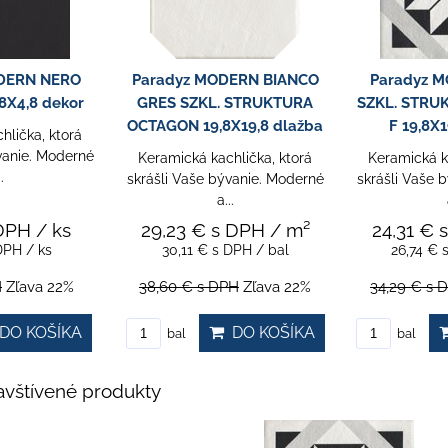
ERN BIANCO
Paradyz MODERN GRES
Paradyz 
 STRUKTURA
SZKL. STRUKTURA MOTYW
SZKL. STR
8 dlažba
C 19,8X19,8 dlažba
D 19,8X1
hlička, ktorá
Keramická kachlička, ktorá
Keramická k
vanie. Moderné
skrášli Vaše bývanie. Moderné
skrášli Vaše 
.
a...
 DPH
/ m²
24,31 €
s DPH
/ m²
24,31 €
DPH
/ bal
26,74 €
s DPH
/ bal
26,74 €
H
Zľava 22%
34,29 €
s DPH
Zľava 22%
34,29 €
s 
DO KOŠÍKA
DO KOŠÍKA
bal
bal
vštívené produkty