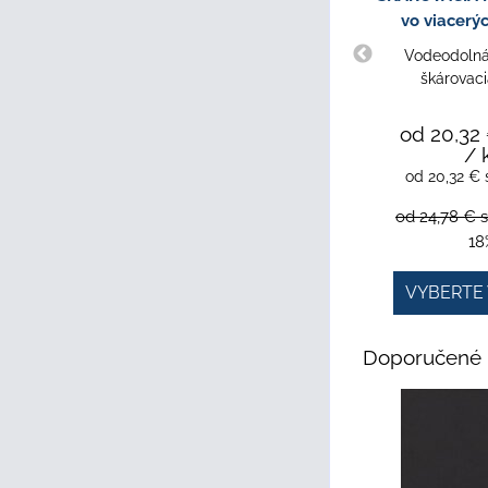
vo viacerý
Vodeodolná,
škárovac
od 20,32
/ 
od 20,32 €
od 24,78 €
18
VYBERTE 
Doporučené 