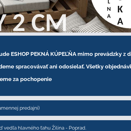
.2026 bude ESHOP PEKNÁ KÚPEĽŇA mimo prevádzky
z 
eme spracovávať ani odosielať. Všetky objednáv
eme za pochopenie
kamennej predajni)
vedľa hlavného ťahu Žilina - Poprad.