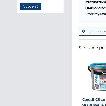
Mrazuvzdorn
Odoberať
Oteruodolnos
Protišmykovo
Predchádzaj
Súvisiace pr
Ceresit CE 4
ŠKÁROVACIA H