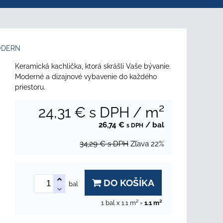
ODERN
Keramická kachlička, ktorá skrášli Vaše bývanie.
Moderné a dizajnové vybavenie do každého
priestoru.
24,31 €
s DPH
/ m²
26,74 €
/ bal
s DPH
34,29 €
s DPH
Zľava
22%
DO KOŠÍKA
bal
1
bal x 1.1 m² =
1.1
m²