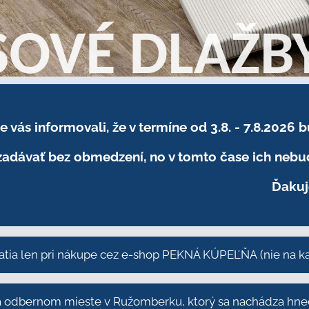
sme vás informovali, že v termíne od 3.8. - 7.8
adávať bez obmedzení, no v tomto čase ich nebud
Ďakuj
atia len pri nákupe cez e-shop PEKNÁ KÚPEĽŇA
(nie na 
odbernom mieste v Ružomberku, ktorý sa nachádza hneď 