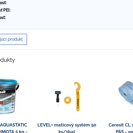
osť:
ť PEI:
sť:
úci produkt
odukty
0 AQUASTATIC
LEVEL+ maticový systém 50
Ceresit CL
MOTA 5 kg -
ks/1bal
PÁS - vo