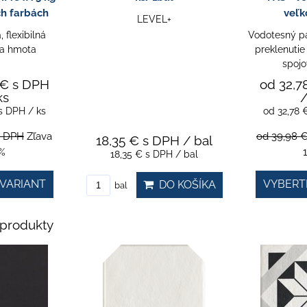
ch farbách
veľk
LEVEL+
 flexibilná
Vodotesný pá
ia hmota
preklenutie
spojo
 €
s DPH
od 32,7
ks
/
s DPH
/ ks
od 32,78
s DPH
Zľava
od 39,98 
18,35 €
s DPH
/ bal
%
18,35 €
s DPH
/ bal
VARIANT
VYBERT
DO KOŠÍKA
bal
produkty