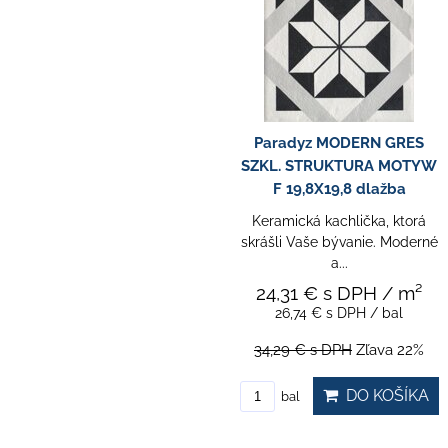
Paradyz MODERN GRES
SZKL. STRUKTURA MOTYW
F 19,8X19,8 dlažba
Keramická kachlička, ktorá
skrášli Vaše bývanie. Moderné
a...
24,31 €
s DPH
/ m²
26,74 €
s DPH
/ bal
34,29 €
s DPH
Zľava 22%
DO KOŠÍKA
bal