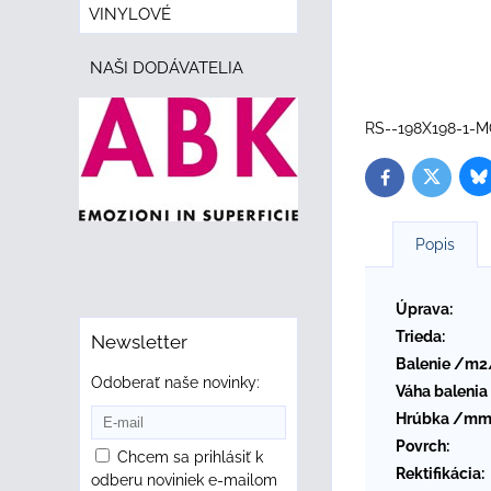
VINYLOVÉ
NAŠI DODÁVATELIA
RS--198X198-1-M
B
Twitter
Facebook
Popis
Úprava:
Trieda:
Newsletter
Balenie /m2
Odoberať naše novinky:
Váha balenia
Hrúbka /mm
Povrch:
Chcem sa prihlásiť k
Rektifikácia:
odberu noviniek e-mailom