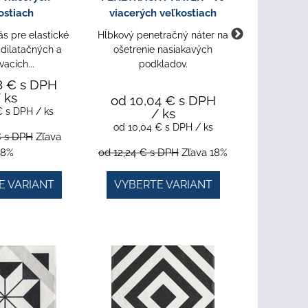
ostiach
viacerých veľkostiach
viacerý
s pre elastické
Hĺbkový penetračný náter na
Tesniaca h
 dilatačných a
ošetrenie nasiakavých
a dlažb
vacích...
podkladov.
8 €
s DPH
 ks
od 10,04 €
s DPH
 €
s DPH
/ ks
/ ks
od 15,2
od 10,04 €
s DPH
/ ks
od 15,2
€
s DPH
Zľava
18%
od 12,24 €
s DPH
Zľava 18%
od 18,57 
E VARIANT
VYBERTE VARIANT
VYBER