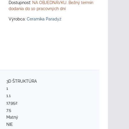
Dostupnosť:
NA OBJEDNÁVKU. Bežný termín
dodania do 10 pracovných dní
Výrobca:
Ceramika Paradyż
3D ŠTRUKTÚRA
1
1.1
17.952
7.5
Matný
NIE