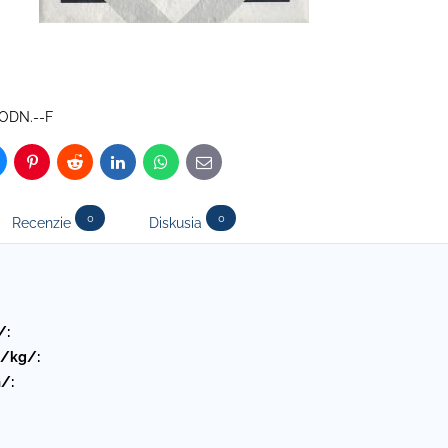
ODN.--F
luesky
Pinterest
Reddit
LinkedIn
WhatsApp
E-
mail
0
0
Recenzie
Diskusia
/:
 /kg/:
/: