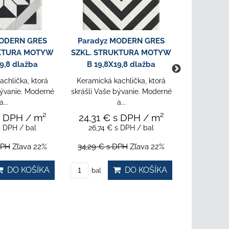
MODERN GRES
Paradyz MODERN NERO
Paradyz
UKTURA MOTYW
GRES SZKL. STRUKTURA
SZKL. ST
9,8 dlažba
OCTAGON 19,8X19,8 dlažba
A 19,8
achlička, ktorá
Keramická kachlička, ktorá
Keramická 
bývanie. Moderné
skrášli Vaše bývanie. Moderné
skrášli Vaš
a...
a...
s DPH
/ m²
29,23 €
s DPH
/ m²
24,31 
s DPH
/ bal
30,11 €
s DPH
/ bal
26,74 
DPH
Zľava 22%
38,60 €
s DPH
Zľava 22%
34,29 €
s
DO KOŠÍKA
DO KOŠÍKA
bal
bal