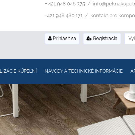
+ 421 948 046 375 / info@peknakupel
+421 948 480 171 / kontakt pre kompozi
Prihlásiť sa
Registrácia
LIZÁCIE KÚPEĽNÍ
NÁVODY A TECHNICKÉ INFORMÁCIE
A