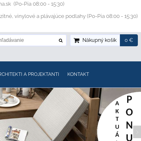
na.sk
(Po-Pia 08:00 - 15:30)
tné, vinylové a plávajúce podlahy (Po-Pia 08:00 - 15:30)
Nákupný košík
0 €
RCHITEKTI A PROJEKTANTI
KONTAKT