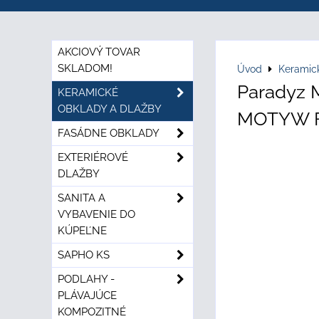
AKCIOVÝ TOVAR
SKLADOM!
Úvod
Keramic
Paradyz
KERAMICKÉ
OBKLADY A DLAŽBY
MOTYW F 
FASÁDNE OBKLADY
EXTERIÉROVÉ
DLAŽBY
SANITA A
VYBAVENIE DO
KÚPEĽNE
SAPHO KS
PODLAHY -
PLÁVAJÚCE
KOMPOZITNÉ