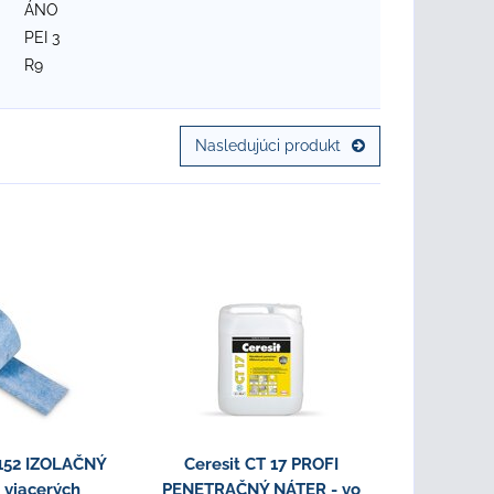
ÁNO
PEI 3
R9
Nasledujúci produkt
 152 IZOLAČNÝ
Ceresit CT 17 PROFI
Ceresit C
 viacerých
PENETRAČNÝ NÁTER - vo
HYDROI