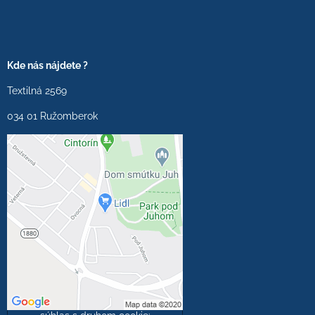
Kde nás nájdete ?
Textilná 2569
034 01 Ružomberok
Externý obsah je
blokovaný Voľbami
súkromia
Prajete si načítať externý
obsah?
Povoliť tentokrát
Povoliť a zapamätať -