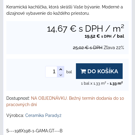
Keramická kachlička, ktorá skrášli Vaše bývanie. Moderné a
dizajnové vybavenie do každého priestoru.
14,67 €
s DPH
/ m²
19,52 €
/ bal
s DPH
25,02 €
s DPH
Zľava
22%
DO KOŠÍKA
bal
1
bal x 1.33 m² =
1.33
m²
Dostupnosť:
NA OBJEDNÁVKU. Bežný termín dodania do 10
pracovných dní
Výrobca:
Ceramika Paradyż
S---198X198-1-GAMA.GT---B