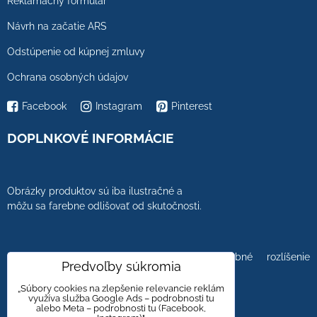
Reklamačný formulár
Návrh na začatie ARS
Odstúpenie od kúpnej zmluvy
Ochrana osobných údajov
Facebook
Instagram
Pinterest
DOPLNKOVÉ INFORMÁCIE
Obrázky produktov sú iba ilustračné a
môžu sa farebne odlišovať od skutočnosti.
Farebnosť obrázkov tiež ovplyvňuje farebné rozlíšenie
Predvoľby súkromia
zobrazovacej jednotky.
„Súbory cookies na zlepšenie relevancie reklám
využíva služba Google Ads – podrobnosti tu
alebo Meta – podrobnosti tu (Facebook,