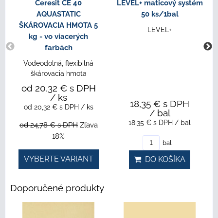
Ceresit CE 40
LEVEL+ maticový systém
AQUASTATIC
50 ks/1bal
ŠKÁROVACIA HMOTA 5
LEVEL+
kg - vo viacerých
farbách
Vodeodolná, flexibilná
škárovacia hmota
od 20,32 €
s DPH
/ ks
18,35 €
s DPH
od 20,32 €
s DPH
/ ks
/ bal
18,35 €
s DPH
/ bal
od 24,78 €
s DPH
Zľava
18%
bal
VYBERTE VARIANT
DO KOŠÍKA
Doporučené produkty