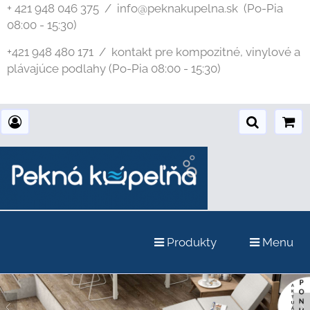
+ 421 948 046 375 / info@peknakupelna.sk
(Po-Pia
08:00 - 15:30)
+421 948 480 171 / kontakt pre kompozitné, vinylové a
plávajúce podlahy (Po-Pia 08:00 - 15:30)
Produkty
Menu