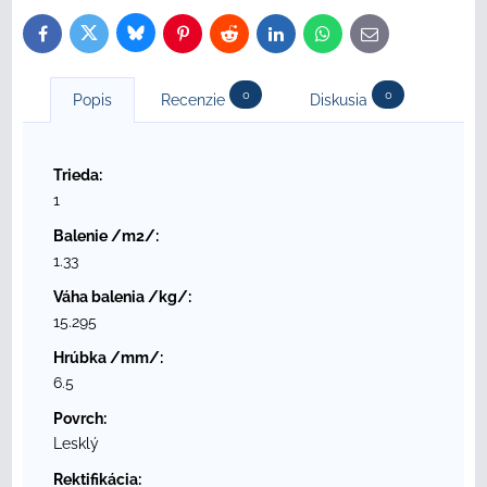
Bluesky
Twitter
Facebook
Pinterest
Reddit
LinkedIn
WhatsApp
E-
mail
0
0
Popis
Recenzie
Diskusia
Trieda:
1
Balenie /m2/:
1.33
Váha balenia /kg/:
15.295
Hrúbka /mm/:
6.5
Povrch:
Lesklý
Rektifikácia: